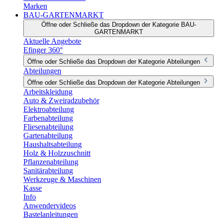
Marken
BAU-GARTENMARKT
Öffne oder Schließe das Dropdown der Kategorie BAU-
GARTENMARKT
Aktuelle Angebote
Efinger 360°
Öffne oder Schließe das Dropdown der Kategorie Abteilungen
Abteilungen
Öffne oder Schließe das Dropdown der Kategorie Abteilungen
Arbeitskleidung
Auto & Zweiradzubehör
Elektroabteilung
Farbenabteilung
Fliesenabteilung
Gartenabteilung
Haushaltsabteilung
Holz & Holzzuschnitt
Pflanzenabteilung
Sanitärabteilung
Werkzeuge & Maschinen
Kasse
Info
Anwendervideos
Bastelanleitungen