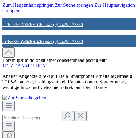
Zum Hauptinhalt springen
Zur Suche springen
Zur Hauptnavigation
springen
TELEFONSERVICE: +49 (0) 7425 - 33850
TELEFONSERVICE: +49 (0) 7425 - 33850
GÜNSTIGER VERSAND
GÜNSTIGER VERSAND
FAIR & KUNDENORIENTIERT
Lorem ipsum dolor sit amet
consetetur sadipscing elitr
JETZT ANMELDEN!
Knaller-Angebote direkt auf Dein Smartphone! Erhalte regelmäßig
FAIR & KUNDENORIENTIERT
HINWEIS ZU STATIONÄREN PREISEN
TOP-Angebote, Lieblingsartikel, Rabattaktionen, Sonderpreise,
wichtige Infos und vieles mehr direkt auf Dein Handy!
HINWEIS ZU STATIONÄREN PREISEN