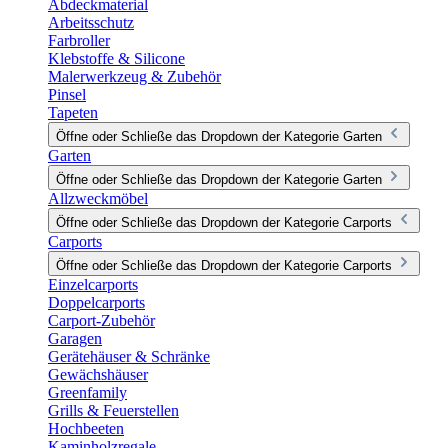
Abdeckmaterial
Arbeitsschutz
Farbroller
Klebstoffe & Silicone
Malerwerkzeug & Zubehör
Pinsel
Tapeten
Öffne oder Schließe das Dropdown der Kategorie Garten
Garten
Öffne oder Schließe das Dropdown der Kategorie Garten
Allzweckmöbel
Öffne oder Schließe das Dropdown der Kategorie Carports
Carports
Öffne oder Schließe das Dropdown der Kategorie Carports
Einzelcarports
Doppelcarports
Carport-Zubehör
Garagen
Gerätehäuser & Schränke
Gewächshäuser
Greenfamily
Grills & Feuerstellen
Hochbeeten
Kaminholzregale