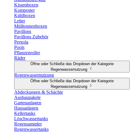
Kissenboxen
Komposter
Kühlboxen
Leiter
Mülltonnenboxen
Pavillons
Pavillons Zubehör
Pergola
Pools
Pflanzenroller
Räder
Öffne oder Schließe das Dropdown der Kategorie
Regenwassernutzung
Regenwassernutzung
Öffne oder Schließe das Dropdown der Kategorie
Regenwassernutzung
Abdeckungen & Schächte
Ausbaupakete
Gartenanlagen
Hausanlagen
Kellertanks
Löschwassertanks
Regensammler
Regenwassertanks