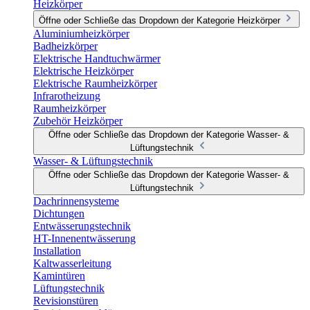
Heizkörper
Öffne oder Schließe das Dropdown der Kategorie Heizkörper
Aluminiumheizkörper
Badheizkörper
Elektrische Handtuchwärmer
Elektrische Heizkörper
Elektrische Raumheizkörper
Infrarotheizung
Raumheizkörper
Zubehör Heizkörper
Öffne oder Schließe das Dropdown der Kategorie Wasser- &
Lüftungstechnik
Wasser- & Lüftungstechnik
Öffne oder Schließe das Dropdown der Kategorie Wasser- &
Lüftungstechnik
Dachrinnensysteme
Dichtungen
Entwässerungstechnik
HT-Innenentwässerung
Installation
Kaltwasserleitung
Kamintüren
Lüftungstechnik
Revisionstüren