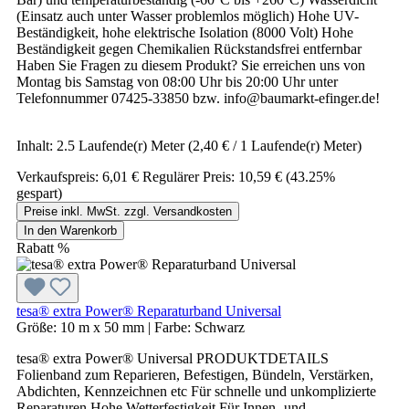
(Einsatz auch unter Wasser problemlos möglich) Hohe UV-
Beständigkeit, hohe elektrische Isolation (8000 Volt) Hohe
Beständigkeit gegen Chemikalien Rückstandsfrei entfernbar
Haben Sie Fragen zu diesem Produkt? Sie erreichen uns von
Montag bis Samstag von 08:00 Uhr bis 20:00 Uhr unter
Telefonnummer 07425-33850 bzw. info@baumarkt-efinger.de!
Inhalt:
2.5 Laufende(r) Meter
(2,40 € / 1 Laufende(r) Meter)
Verkaufspreis:
6,01 €
Regulärer Preis:
10,59 €
(43.25%
gespart)
Preise inkl. MwSt. zzgl. Versandkosten
In den Warenkorb
Rabatt
%
tesa® extra Power® Reparaturband Universal
Größe:
10 m x 50 mm
|
Farbe:
Schwarz
tesa® extra Power® Universal PRODUKTDETAILS
Folienband zum Reparieren, Befestigen, Bündeln, Verstärken,
Abdichten, Kennzeichnen etc Für schnelle und unkomplizierte
Reparaturen Hohe Wetterfestigkeit Für Innen- und