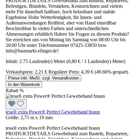
PRODUKTDETAILS Gewebeband zum Basteln, Reparieren,
Befestigen, Bündeln, Verstärken, Kennzeichnen und vielem
mehr Für dauerhaft haltbare, hoch belastbare und stabile
Ergebnisse Hohe Wetterfestigkeit, für Innen- und
Außenanwendungen Reißfest, aber von Hand einreißbar
Beschreibbar In vielen Farben und unterschiedlichen
Abmessungen erhältlich Haben Sie Fragen zu diesem Produkt?
Sie erreichen uns von Montag bis Samstag von 08:00 Uhr bis
20:00 Uhr unter Telefonnummer 07425-33850 bzw.
info@baumarkt-efinger.de!
Inhalt:
2.75 Laufende(r) Meter
(0,80 € / 1 Laufende(r) Meter)
Verkaufspreis:
2,21 €
Regulärer Preis:
4,39 €
(49.66% gespart)
Preise inkl. MwSt. zzgl. Versandkosten
In den Warenkorb
Rabatt
%
tesa® extra Power® Perfect Gewebeband braun
Größe:
2,75 m x 19 mm
tesa® extra Power® Perfect Gewebeband braun
PRODUKTDETAILS Gewebeband zum Basteln, Reparieren,