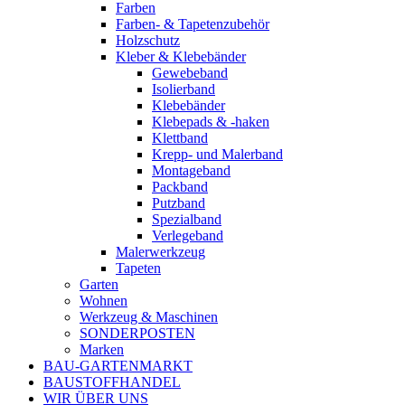
Farben
Farben- & Tapetenzubehör
Holzschutz
Kleber & Klebebänder
Gewebeband
Isolierband
Klebebänder
Klebepads & -haken
Klettband
Krepp- und Malerband
Montageband
Packband
Putzband
Spezialband
Verlegeband
Malerwerkzeug
Tapeten
Garten
Wohnen
Werkzeug & Maschinen
SONDERPOSTEN
Marken
BAU-GARTENMARKT
BAUSTOFFHANDEL
WIR ÜBER UNS