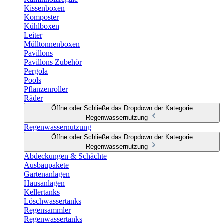
Kissenboxen
Komposter
Kühlboxen
Leiter
Mülltonnenboxen
Pavillons
Pavillons Zubehör
Pergola
Pools
Pflanzenroller
Räder
Öffne oder Schließe das Dropdown der Kategorie
Regenwassernutzung
Regenwassernutzung
Öffne oder Schließe das Dropdown der Kategorie
Regenwassernutzung
Abdeckungen & Schächte
Ausbaupakete
Gartenanlagen
Hausanlagen
Kellertanks
Löschwassertanks
Regensammler
Regenwassertanks