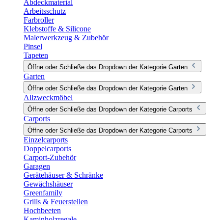
Abdeckmaterial
Arbeitsschutz
Farbroller
Klebstoffe & Silicone
Malerwerkzeug & Zubehör
Pinsel
Tapeten
Öffne oder Schließe das Dropdown der Kategorie Garten
Garten
Öffne oder Schließe das Dropdown der Kategorie Garten
Allzweckmöbel
Öffne oder Schließe das Dropdown der Kategorie Carports
Carports
Öffne oder Schließe das Dropdown der Kategorie Carports
Einzelcarports
Doppelcarports
Carport-Zubehör
Garagen
Gerätehäuser & Schränke
Gewächshäuser
Greenfamily
Grills & Feuerstellen
Hochbeeten
Kaminholzregale