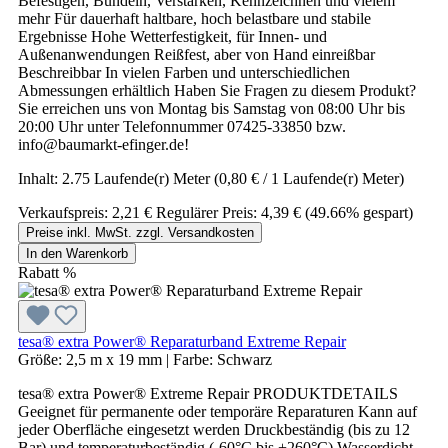
Befestigen, Bündeln, Verstärken, Kennzeichnen und vielem
mehr Für dauerhaft haltbare, hoch belastbare und stabile
Ergebnisse Hohe Wetterfestigkeit, für Innen- und
Außenanwendungen Reißfest, aber von Hand einreißbar
Beschreibbar In vielen Farben und unterschiedlichen
Abmessungen erhältlich Haben Sie Fragen zu diesem Produkt?
Sie erreichen uns von Montag bis Samstag von 08:00 Uhr bis
20:00 Uhr unter Telefonnummer 07425-33850 bzw.
info@baumarkt-efinger.de!
Inhalt:
2.75 Laufende(r) Meter
(0,80 € / 1 Laufende(r) Meter)
Verkaufspreis:
2,21 €
Regulärer Preis:
4,39 €
(49.66% gespart)
Preise inkl. MwSt. zzgl. Versandkosten
In den Warenkorb
Rabatt
%
tesa® extra Power® Reparaturband Extreme Repair
Größe:
2,5 m x 19 mm
|
Farbe:
Schwarz
tesa® extra Power® Extreme Repair PRODUKTDETAILS
Geeignet für permanente oder temporäre Reparaturen Kann auf
jeder Oberfläche eingesetzt werden Druckbeständig (bis zu 12
Bar) und temperaturbeständig (-60°C bis +260°C) Wasserdicht