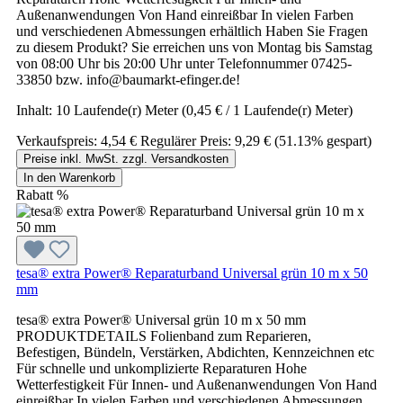
Außenanwendungen Von Hand einreißbar In vielen Farben
und verschiedenen Abmessungen erhältlich Haben Sie Fragen
zu diesem Produkt? Sie erreichen uns von Montag bis Samstag
von 08:00 Uhr bis 20:00 Uhr unter Telefonnummer 07425-
33850 bzw. info@baumarkt-efinger.de!
Inhalt:
10 Laufende(r) Meter
(0,45 € / 1 Laufende(r) Meter)
Verkaufspreis:
4,54 €
Regulärer Preis:
9,29 €
(51.13% gespart)
Preise inkl. MwSt. zzgl. Versandkosten
In den Warenkorb
Rabatt
%
tesa® extra Power® Reparaturband Universal grün 10 m x 50
mm
tesa® extra Power® Universal grün 10 m x 50 mm
PRODUKTDETAILS Folienband zum Reparieren,
Befestigen, Bündeln, Verstärken, Abdichten, Kennzeichnen etc
Für schnelle und unkomplizierte Reparaturen Hohe
Wetterfestigkeit Für Innen- und Außenanwendungen Von Hand
einreißbar In vielen Farben und verschiedenen Abmessungen