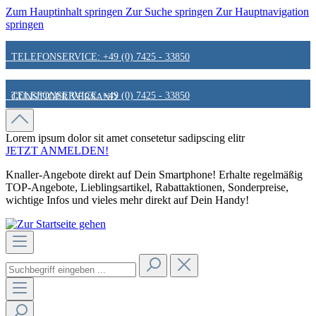
Zum Hauptinhalt springen
Zur Suche springen
Zur Hauptnavigation
springen
TELEFONSERVICE: +49 (0) 7425 - 33850
TELEFONSERVICE: +49 (0) 7425 - 33850
GÜNSTIGER VERSAND
GÜNSTIGER VERSAND
FAIR & KUNDENORIENTIERT
Lorem ipsum dolor sit amet
consetetur sadipscing elitr
JETZT ANMELDEN!
Knaller-Angebote direkt auf Dein Smartphone! Erhalte regelmäßig
FAIR & KUNDENORIENTIERT
HINWEIS ZU STATIONÄREN PREISEN
TOP-Angebote, Lieblingsartikel, Rabattaktionen, Sonderpreise,
wichtige Infos und vieles mehr direkt auf Dein Handy!
HINWEIS ZU STATIONÄREN PREISEN