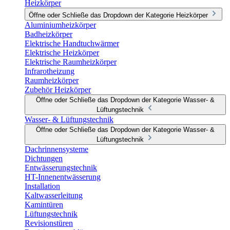
Heizkörper
Öffne oder Schließe das Dropdown der Kategorie Heizkörper
Aluminiumheizkörper
Badheizkörper
Elektrische Handtuchwärmer
Elektrische Heizkörper
Elektrische Raumheizkörper
Infrarotheizung
Raumheizkörper
Zubehör Heizkörper
Öffne oder Schließe das Dropdown der Kategorie Wasser- &
Lüftungstechnik
Wasser- & Lüftungstechnik
Öffne oder Schließe das Dropdown der Kategorie Wasser- &
Lüftungstechnik
Dachrinnensysteme
Dichtungen
Entwässerungstechnik
HT-Innenentwässerung
Installation
Kaltwasserleitung
Kamintüren
Lüftungstechnik
Revisionstüren