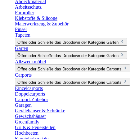
Abdeckmaterial
Arbeitsschutz
Farbroller
Klebstoffe & Silicone
Malerwerkzeug & Zubehör
Pinsel
Tapeten
Öffne oder Schließe das Dropdown der Kategorie Garten
Garten
Öffne oder Schließe das Dropdown der Kategorie Garten
Allzweckmöbel
Öffne oder Schließe das Dropdown der Kategorie Carports
Carports
Öffne oder Schließe das Dropdown der Kategorie Carports
Einzelcarports
Doppelcarports
Carport-Zubehör
Garagen
Gerätehäuser & Schränke
Gewächshäuser
Greenfamily
Grills & Feuerstellen
Hochbeeten
Kaminholzregale