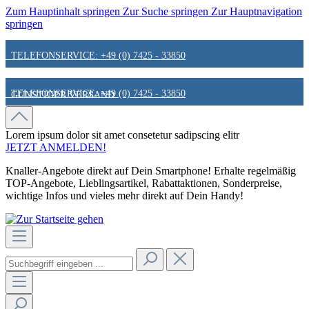
Zum Hauptinhalt springen
Zur Suche springen
Zur Hauptnavigation
springen
TELEFONSERVICE: +49 (0) 7425 - 33850
TELEFONSERVICE: +49 (0) 7425 - 33850
GÜNSTIGER VERSAND
GÜNSTIGER VERSAND
FAIR & KUNDENORIENTIERT
Lorem ipsum dolor sit amet
consetetur sadipscing elitr
JETZT ANMELDEN!
Knaller-Angebote direkt auf Dein Smartphone! Erhalte regelmäßig
FAIR & KUNDENORIENTIERT
HINWEIS ZU STATIONÄREN PREISEN
TOP-Angebote, Lieblingsartikel, Rabattaktionen, Sonderpreise,
wichtige Infos und vieles mehr direkt auf Dein Handy!
HINWEIS ZU STATIONÄREN PREISEN