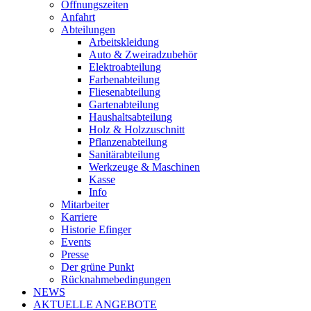
Öffnungszeiten
Anfahrt
Abteilungen
Arbeitskleidung
Auto & Zweiradzubehör
Elektroabteilung
Farbenabteilung
Fliesenabteilung
Gartenabteilung
Haushaltsabteilung
Holz & Holzzuschnitt
Pflanzenabteilung
Sanitärabteilung
Werkzeuge & Maschinen
Kasse
Info
Mitarbeiter
Karriere
Historie Efinger
Events
Presse
Der grüne Punkt
Rücknahmebedingungen
NEWS
AKTUELLE ANGEBOTE