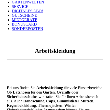
GARTENWELTEN
SERVICE
DIGITALES ABO!
GUTSCHEINE
MIETGERÄTE
BONUSCARD
SONDERPOSTEN
Arbeitskleidung
Bei uns finden Sie
Arbeitskleidung
für viele Einsatzbereiche.
Ob
Latzhosen
für den
Garten
,
Overalls
oder
Sicherheitsschuhe
, wir statten Sie für Ihren Arbeitsbereich
aus. Auch
Handschuhe
,
Caps
,
Gummistiefel
,
Mützen
,
Regenbekleidung
,
Thermojacken
,
Winter
–
Sicherheitsstiefel
oder
Atemmasken
können Sie aus