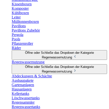
Kissenboxen
Komposter
Kühlboxen
Leiter
Mülltonnenboxen
Pavillons
Pavillons Zubehör
Pergola
Pools
Pflanzenroller
Räder
Öffne oder Schließe das Dropdown der Kategorie
Regenwassernutzung
Regenwassernutzung
Öffne oder Schließe das Dropdown der Kategorie
Regenwassernutzung
Abdeckungen & Schächte
Ausbaupakete
Gartenanlagen
Hausanlagen
Kellertanks
Löschwassertanks
Regensammler
Regenwassertanks