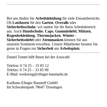
Bei uns finden Sie
Arbeitskleidung
für viele Einsatzbereiche.
Ob
Latzhosen
für den
Garten
,
Overalls
oder
Sicherheitsschuhe
, wir statten Sie für Ihren Arbeitsbereich
aus. Auch
Handschuhe
,
Caps
,
Gummistiefel
,
Mützen
,
Regenbekleidung
,
Thermojacken
,
Winter
–
Sicherheitsstiefel
oder
Atemmasken
können Sie aus
unserem Sortiment erwerben. Unsere Mitarbeiter beraten Sie
gerne in Fragen zur
Sicherheit
am
Arbeitsplatz
.
Daniel Tomm hilft Ihnen bei der Auswahl
Telefon: 0 74 25 – 33 85 12
Telefax: 0 74 25 – 33 85 99
E-Mail: werkzeug@efinger-baumarkt.de
Karlhans Efinger Baustoff GmbH
Im Schwabenpark 78647 Trossingen