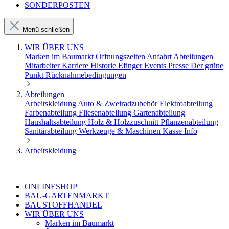
SONDERPOSTEN
Menü schließen
WIR ÜBER UNS
Marken im Baumarkt
Öffnungszeiten
Anfahrt
Abteilungen
Mitarbeiter
Karriere
Historie Efinger
Events
Presse
Der grüne
Punkt
Rücknahmebedingungen
Abteilungen
Arbeitskleidung
Auto & Zweiradzubehör
Elektroabteilung
Farbenabteilung
Fliesenabteilung
Gartenabteilung
Haushaltsabteilung
Holz & Holzzuschnitt
Pflanzenabteilung
Sanitärabteilung
Werkzeuge & Maschinen
Kasse
Info
Arbeitskleidung
ONLINESHOP
BAU-GARTENMARKT
BAUSTOFFHANDEL
WIR ÜBER UNS
Marken im Baumarkt