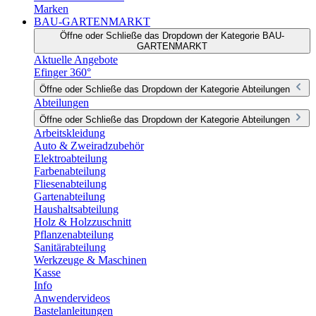
Marken
BAU-GARTENMARKT
Öffne oder Schließe das Dropdown der Kategorie BAU-
GARTENMARKT
Aktuelle Angebote
Efinger 360°
Öffne oder Schließe das Dropdown der Kategorie Abteilungen
Abteilungen
Öffne oder Schließe das Dropdown der Kategorie Abteilungen
Arbeitskleidung
Auto & Zweiradzubehör
Elektroabteilung
Farbenabteilung
Fliesenabteilung
Gartenabteilung
Haushaltsabteilung
Holz & Holzzuschnitt
Pflanzenabteilung
Sanitärabteilung
Werkzeuge & Maschinen
Kasse
Info
Anwendervideos
Bastelanleitungen