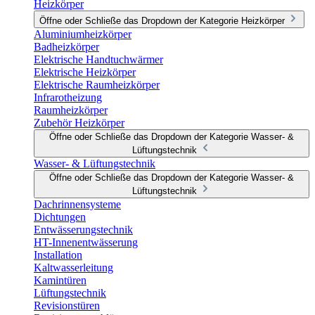
Heizkörper
Öffne oder Schließe das Dropdown der Kategorie Heizkörper
Aluminiumheizkörper
Badheizkörper
Elektrische Handtuchwärmer
Elektrische Heizkörper
Elektrische Raumheizkörper
Infrarotheizung
Raumheizkörper
Zubehör Heizkörper
Öffne oder Schließe das Dropdown der Kategorie Wasser- &
Lüftungstechnik
Wasser- & Lüftungstechnik
Öffne oder Schließe das Dropdown der Kategorie Wasser- &
Lüftungstechnik
Dachrinnensysteme
Dichtungen
Entwässerungstechnik
HT-Innenentwässerung
Installation
Kaltwasserleitung
Kamintüren
Lüftungstechnik
Revisionstüren