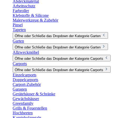
Abdeckmaterial
Arbeitsschutz
Farbroller
Klebstoffe & Silicone
Malerwerkzeug & Zubehör
Pinsel
Tapeten
Öffne oder Schließe das Dropdown der Kategorie Garten
Garten
Öffne oder Schließe das Dropdown der Kategorie Garten
Allzweckmöbel
Öffne oder Schließe das Dropdown der Kategorie Carports
Carports
Öffne oder Schließe das Dropdown der Kategorie Carports
Einzelcarports
Doppelcarports
Carport-Zubehör
Garagen
Gerätehäuser & Schränke
Gewächshäuser
Greenfamily
Grills & Feuerstellen
Hochbeeten
Kaminholzregale