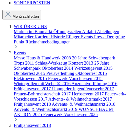
SONDERPOSTEN
Menü schließen
WIR ÜBER UNS
Marken im Baumarkt
Öffnungszeiten
Anfahrt
Abteilungen
Mitarbeiter
Karriere
Historie Efinger
Events
Presse
Der grüne
Punkt
Rücknahmebedingungen
Events
Messe Haus & Handwerk 2008
20 Jahre Schwabenpark
Trops 2011
Schlag-Werkzeug Konzert 2013
25 Jahre
Schwabenpark
Oktoberfest 2014
Werkzeugevent 2015
Oktoberfest 2015
Preisverleihung Oktoberfest 2015
Elektroevent 2015
Feuerwerk-Vorschiessen 2015
Wintergrillen mit Weber® 2016
Anzuchtvorführung 2016
Frühjahrsevent 2017
Übung der Jugendfeuerwehr 2017
Frauen-Bohrmeisterschaft 2017
Herbstevent 2017
Feuerwerk-
Vorschiessen 2017
Advents- & Weihnachtsmarkt 2017
Frühjahrsevent 2018
Advents- & Weihnachtsmarkt 2018
Advents- & Weihnachtsmarkt 2019
WUNSCHBAUM-
AKTION 2025
Feuerwerk-Vorschiessen 2025
Frühjahrsevent 2018