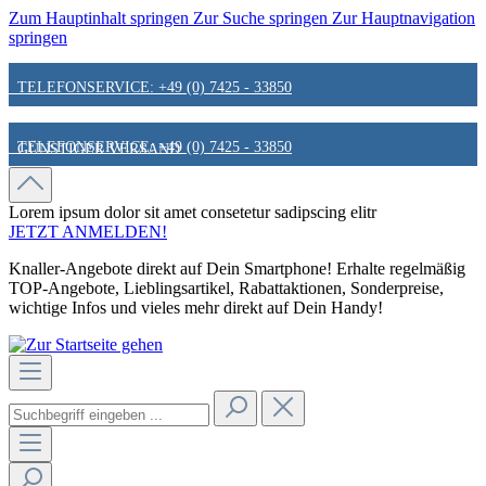
Zum Hauptinhalt springen
Zur Suche springen
Zur Hauptnavigation
springen
TELEFONSERVICE: +49 (0) 7425 - 33850
TELEFONSERVICE: +49 (0) 7425 - 33850
GÜNSTIGER VERSAND
GÜNSTIGER VERSAND
FAIR & KUNDENORIENTIERT
Lorem ipsum dolor sit amet
consetetur sadipscing elitr
JETZT ANMELDEN!
Knaller-Angebote direkt auf Dein Smartphone! Erhalte regelmäßig
FAIR & KUNDENORIENTIERT
HINWEIS ZU STATIONÄREN PREISEN
TOP-Angebote, Lieblingsartikel, Rabattaktionen, Sonderpreise,
wichtige Infos und vieles mehr direkt auf Dein Handy!
HINWEIS ZU STATIONÄREN PREISEN