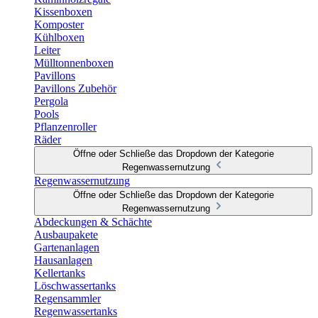
Kissenboxen
Komposter
Kühlboxen
Leiter
Mülltonnenboxen
Pavillons
Pavillons Zubehör
Pergola
Pools
Pflanzenroller
Räder
Öffne oder Schließe das Dropdown der Kategorie
Regenwassernutzung
Regenwassernutzung
Öffne oder Schließe das Dropdown der Kategorie
Regenwassernutzung
Abdeckungen & Schächte
Ausbaupakete
Gartenanlagen
Hausanlagen
Kellertanks
Löschwassertanks
Regensammler
Regenwassertanks