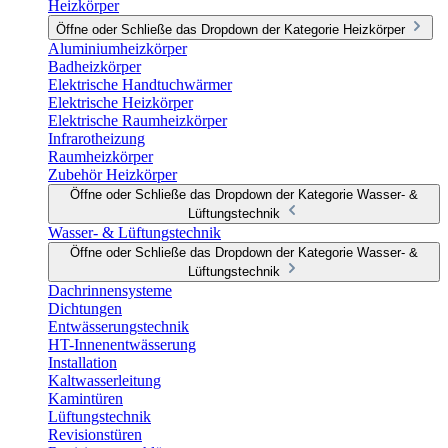
Heizkörper
Öffne oder Schließe das Dropdown der Kategorie Heizkörper
Aluminiumheizkörper
Badheizkörper
Elektrische Handtuchwärmer
Elektrische Heizkörper
Elektrische Raumheizkörper
Infrarotheizung
Raumheizkörper
Zubehör Heizkörper
Öffne oder Schließe das Dropdown der Kategorie Wasser- &
Lüftungstechnik
Wasser- & Lüftungstechnik
Öffne oder Schließe das Dropdown der Kategorie Wasser- &
Lüftungstechnik
Dachrinnensysteme
Dichtungen
Entwässerungstechnik
HT-Innenentwässerung
Installation
Kaltwasserleitung
Kamintüren
Lüftungstechnik
Revisionstüren