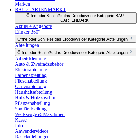
Marken
BAU-GARTENMARKT
Öffne oder Schließe das Dropdown der Kategorie BAU-
GARTENMARKT
Aktuelle Angebote
Efinger 360°
Öffne oder Schließe das Dropdown der Kategorie Abteilungen
Abteilungen
Öffne oder Schließe das Dropdown der Kategorie Abteilungen
Arbeitskleidung
Auto & Zweiradzubehör
Elektroabteilung
Farbenabteilung
Fliesenabteilung
Gartenabteilung
Haushaltsabteilung
Holz & Holzzuschnitt
Pflanzenabteilung
Sanitärabteilung
Werkzeuge & Maschinen
Kasse
Info
Anwendervideos
Bastelanleitungen