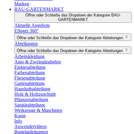
Marken
BAU-GARTENMARKT
Öffne oder Schließe das Dropdown der Kategorie BAU-
GARTENMARKT
Aktuelle Angebote
Efinger 360°
Öffne oder Schließe das Dropdown der Kategorie Abteilungen
Abteilungen
Öffne oder Schließe das Dropdown der Kategorie Abteilungen
Arbeitskleidung
Auto & Zweiradzubehör
Elektroabteilung
Farbenabteilung
Fliesenabteilung
Gartenabteilung
Haushaltsabteilung
Holz & Holzzuschnitt
Pflanzenabteilung
Sanitärabteilung
Werkzeuge & Maschinen
Kasse
Info
Anwendervideos
Bastelanleitungen