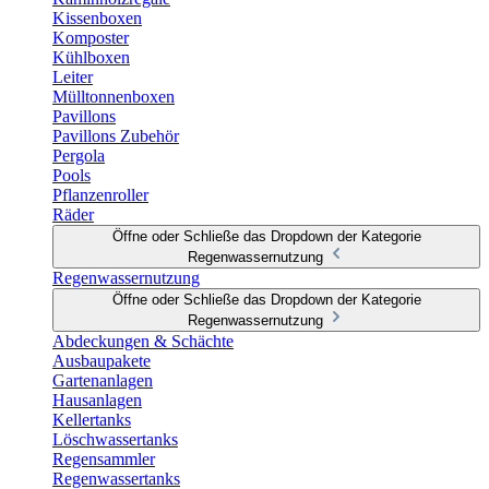
Kissenboxen
Komposter
Kühlboxen
Leiter
Mülltonnenboxen
Pavillons
Pavillons Zubehör
Pergola
Pools
Pflanzenroller
Räder
Öffne oder Schließe das Dropdown der Kategorie
Regenwassernutzung
Regenwassernutzung
Öffne oder Schließe das Dropdown der Kategorie
Regenwassernutzung
Abdeckungen & Schächte
Ausbaupakete
Gartenanlagen
Hausanlagen
Kellertanks
Löschwassertanks
Regensammler
Regenwassertanks