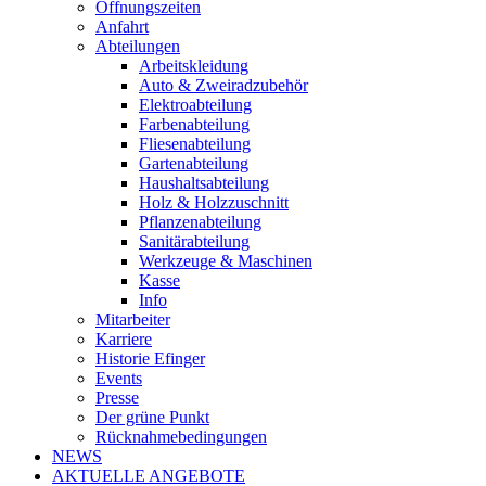
Öffnungszeiten
Anfahrt
Abteilungen
Arbeitskleidung
Auto & Zweiradzubehör
Elektroabteilung
Farbenabteilung
Fliesenabteilung
Gartenabteilung
Haushaltsabteilung
Holz & Holzzuschnitt
Pflanzenabteilung
Sanitärabteilung
Werkzeuge & Maschinen
Kasse
Info
Mitarbeiter
Karriere
Historie Efinger
Events
Presse
Der grüne Punkt
Rücknahmebedingungen
NEWS
AKTUELLE ANGEBOTE