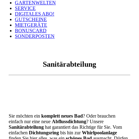
GARTENWELTEN
SERVICE
DIGITALES ABO!
GUTSCHEINE
MIETGERÄTE
BONUSCARD
SONDERPOSTEN
Sanitärabteilung
Sie möchten ein
komplett
neues
Bad
? Oder brauchen
einfach nur eine neue
Abflussdichtung
? Unsere
Sanitärabteilung
hat garantiert das Richtige für Sie. Vom
einfachen
Dichtungsring
bis hin zur
Whirlpoolanlage
finden Sie hier alles, was ein
schönes
Bad
ausmacht. Dürfen