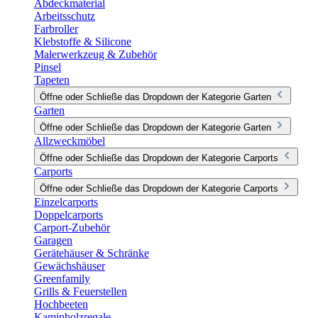
Abdeckmaterial
Arbeitsschutz
Farbroller
Klebstoffe & Silicone
Malerwerkzeug & Zubehör
Pinsel
Tapeten
Öffne oder Schließe das Dropdown der Kategorie Garten
Garten
Öffne oder Schließe das Dropdown der Kategorie Garten
Allzweckmöbel
Öffne oder Schließe das Dropdown der Kategorie Carports
Carports
Öffne oder Schließe das Dropdown der Kategorie Carports
Einzelcarports
Doppelcarports
Carport-Zubehör
Garagen
Gerätehäuser & Schränke
Gewächshäuser
Greenfamily
Grills & Feuerstellen
Hochbeeten
Kaminholzregale