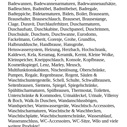
Badewannen, Badewannenarmaturen, Badewannenaufsätze,
Badleuchten, Badmöbel, Badmöbelset, Badregale,
Badteppiche, Bidetarmaturen, Bidets, Boiler, Brausearm,
Brausehalter, Brauseschlauch, Brauseset, Brausestange,
Clage, Duravit, Durchlauferhitzer, Duscharmaturen,
Duschaufsatz, Duschkabine, Duschpaneel, Duschrinnen,
Duschsäule, Duschsets, Duschwanne, Eurodomo,
Fackelmann, Geberit, Gorenje, Grohe, Grundfos,
Halbrunddusche, Handbrause, Hansgrohe,
Heisswassersystem, Heizung, Herzbach, Hochschrank,
Kaldewei, Kela, Keramag, Keramik, Kermi, Kleine Wolke,
Kleinspeicher, Kneippschlauch, Konsole, Kopfbrause,
Kosmetikspiegel, Lenz, Marley, Meusch,
Multifunktionskabinen, Nischenlösung, Oberschränke,
Pumpen, Regale, Regenbrause, Regent, Säulen &
Waschtischuntergestelle, Schell, Schulte, Schwallbrausen,
Seitenbrausen, Siemens, Spiegel, Spiegelschränke,
Spühltischarmaturen, Spülbrausen, Thermostat, Toiletten,
Unterschränke & Kommoden, Urinaldeckel, Urinale, Villeroy
& Boch, Walk-In Duschen, Wandanschlussbögen,
Wandspeicher, Warmwassergeräte, Waschtisch-Accessoires,
Waschtischarmaturen, Waschtische & Waschbecken,
Waschtischplatte, Waschtischunterschränke, Wasserablauf,
Wasseranschluss, WC-Accessoires, WC-Sitze, Wilo und viele
weitere Produkte!