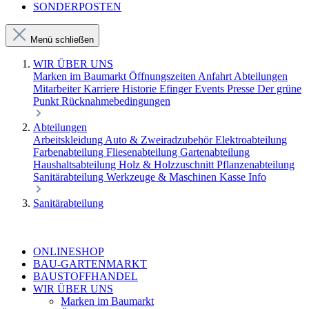
SONDERPOSTEN
Menü schließen
WIR ÜBER UNS
Marken im Baumarkt
Öffnungszeiten
Anfahrt
Abteilungen
Mitarbeiter
Karriere
Historie Efinger
Events
Presse
Der grüne
Punkt
Rücknahmebedingungen
Abteilungen
Arbeitskleidung
Auto & Zweiradzubehör
Elektroabteilung
Farbenabteilung
Fliesenabteilung
Gartenabteilung
Haushaltsabteilung
Holz & Holzzuschnitt
Pflanzenabteilung
Sanitärabteilung
Werkzeuge & Maschinen
Kasse
Info
Sanitärabteilung
ONLINESHOP
BAU-GARTENMARKT
BAUSTOFFHANDEL
WIR ÜBER UNS
Marken im Baumarkt