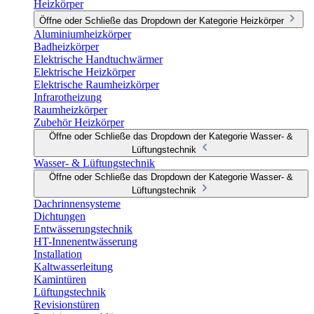
Heizkörper
Öffne oder Schließe das Dropdown der Kategorie Heizkörper
Aluminiumheizkörper
Badheizkörper
Elektrische Handtuchwärmer
Elektrische Heizkörper
Elektrische Raumheizkörper
Infrarotheizung
Raumheizkörper
Zubehör Heizkörper
Öffne oder Schließe das Dropdown der Kategorie Wasser- &
Lüftungstechnik
Wasser- & Lüftungstechnik
Öffne oder Schließe das Dropdown der Kategorie Wasser- &
Lüftungstechnik
Dachrinnensysteme
Dichtungen
Entwässerungstechnik
HT-Innenentwässerung
Installation
Kaltwasserleitung
Kamintüren
Lüftungstechnik
Revisionstüren