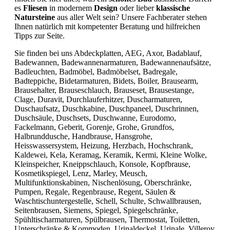
es
Fliesen
in modernem
Design
oder lieber
klassische
Natursteine
aus aller Welt sein? Unsere Fachberater stehen
Ihnen natürlich mit kompetenter Beratung und hilfreichen
Tipps zur Seite.
Sie finden bei uns Abdeckplatten, AEG, Axor, Badablauf,
Badewannen, Badewannenarmaturen, Badewannenaufsätze,
Badleuchten, Badmöbel, Badmöbelset, Badregale,
Badteppiche, Bidetarmaturen, Bidets, Boiler, Brausearm,
Brausehalter, Brauseschlauch, Brauseset, Brausestange,
Clage, Duravit, Durchlauferhitzer, Duscharmaturen,
Duschaufsatz, Duschkabine, Duschpaneel, Duschrinnen,
Duschsäule, Duschsets, Duschwanne, Eurodomo,
Fackelmann, Geberit, Gorenje, Grohe, Grundfos,
Halbrunddusche, Handbrause, Hansgrohe,
Heisswassersystem, Heizung, Herzbach, Hochschrank,
Kaldewei, Kela, Keramag, Keramik, Kermi, Kleine Wolke,
Kleinspeicher, Kneippschlauch, Konsole, Kopfbrause,
Kosmetikspiegel, Lenz, Marley, Meusch,
Multifunktionskabinen, Nischenlösung, Oberschränke,
Pumpen, Regale, Regenbrause, Regent, Säulen &
Waschtischuntergestelle, Schell, Schulte, Schwallbrausen,
Seitenbrausen, Siemens, Spiegel, Spiegelschränke,
Spühltischarmaturen, Spülbrausen, Thermostat, Toiletten,
Unterschränke & Kommoden, Urinaldeckel, Urinale, Villeroy