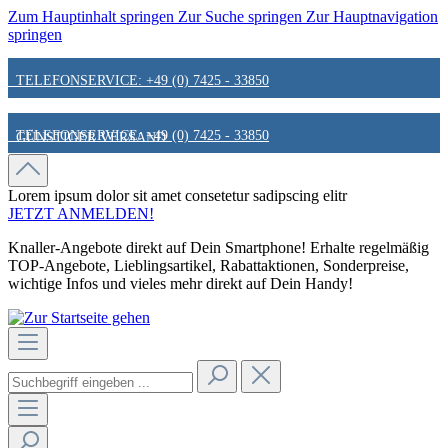
Zum Hauptinhalt springen
Zur Suche springen
Zur Hauptnavigation
springen
TELEFONSERVICE: +49 (0) 7425 - 33850
TELEFONSERVICE: +49 (0) 7425 - 33850
GÜNSTIGER VERSAND
GÜNSTIGER VERSAND
FAIR & KUNDENORIENTIERT
Lorem ipsum dolor sit amet
consetetur sadipscing elitr
JETZT ANMELDEN!
Knaller-Angebote direkt auf Dein Smartphone! Erhalte regelmäßig
FAIR & KUNDENORIENTIERT
HINWEIS ZU STATIONÄREN PREISEN
TOP-Angebote, Lieblingsartikel, Rabattaktionen, Sonderpreise,
wichtige Infos und vieles mehr direkt auf Dein Handy!
HINWEIS ZU STATIONÄREN PREISEN