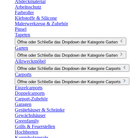
Abdeckmaterial
Arbeitsschutz
Farbroller
Klebstoffe & Silicone
Malerwerkzeug & Zubehör
Pinsel
Tapeten
Öffne oder Schließe das Dropdown der Kategorie Garten
Garten
Öffne oder Schließe das Dropdown der Kategorie Garten
Allzweckmöbel
Öffne oder Schließe das Dropdown der Kategorie Carports
Carports
Öffne oder Schließe das Dropdown der Kategorie Carports
Einzelcarports
Doppelcarports
Carport-Zubehör
Garagen
Gerätehäuser & Schränke
Gewächshäuser
Greenfamily
Grills & Feuerstellen
Hochbeeten
Kaminholzregale