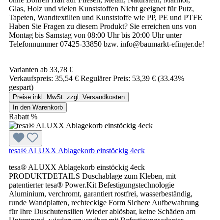
Glas, Holz und vielen Kunststoffen Nicht geeignet für Putz,
Tapeten, Wandtextilien und Kunststoffe wie PP, PE und PTFE
Haben Sie Fragen zu diesem Produkt? Sie erreichen uns von
Montag bis Samstag von 08:00 Uhr bis 20:00 Uhr unter
Telefonnummer 07425-33850 bzw. info@baumarkt-efinger.de!
Varianten ab
33,78 €
Verkaufspreis:
35,54 €
Regulärer Preis:
53,39 €
(33.43%
gespart)
Preise inkl. MwSt. zzgl. Versandkosten
In den Warenkorb
Rabatt
%
tesa® ALUXX Ablagekorb einstöckig 4eck
tesa® ALUXX Ablagekorb einstöckig 4eck
PRODUKTDETAILS Duschablage zum Kleben, mit
patentierter tesa® Power.Kit Befestigungstechnologie
Aluminium, verchromt, garantiert rostfrei, wasserbeständig,
runde Wandplatten, rechteckige Form Sichere Aufbewahrung
für Ihre Duschutensilien Wieder ablösbar, keine Schäden am