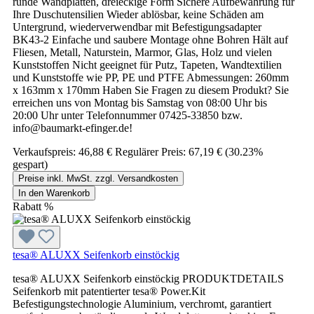
runde Wandplatten, dreieckige Form Sichere Aufbewahrung für
Ihre Duschutensilien Wieder ablösbar, keine Schäden am
Untergrund, wiederverwendbar mit Befestigungsadapter
BK43-2 Einfache und saubere Montage ohne Bohren Hält auf
Fliesen, Metall, Naturstein, Marmor, Glas, Holz und vielen
Kunststoffen Nicht geeignet für Putz, Tapeten, Wandtextilien
und Kunststoffe wie PP, PE und PTFE Abmessungen: 260mm
x 163mm x 170mm Haben Sie Fragen zu diesem Produkt? Sie
erreichen uns von Montag bis Samstag von 08:00 Uhr bis
20:00 Uhr unter Telefonnummer 07425-33850 bzw.
info@baumarkt-efinger.de!
Verkaufspreis:
46,88 €
Regulärer Preis:
67,19 €
(30.23%
gespart)
Preise inkl. MwSt. zzgl. Versandkosten
In den Warenkorb
Rabatt
%
tesa® ALUXX Seifenkorb einstöckig
tesa® ALUXX Seifenkorb einstöckig PRODUKTDETAILS
Seifenkorb mit patentierter tesa® Power.Kit
Befestigungstechnologie Aluminium, verchromt, garantiert