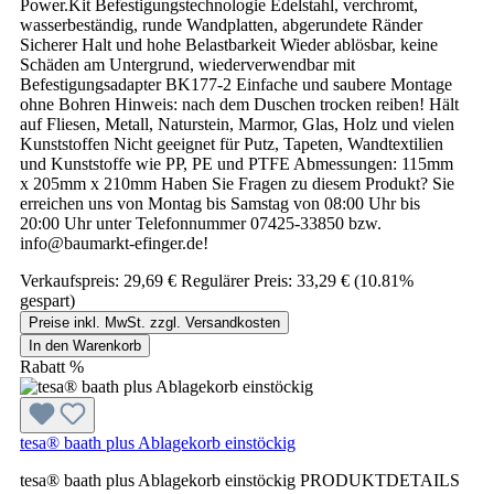
Power.Kit Befestigungstechnologie Edelstahl, verchromt,
wasserbeständig, runde Wandplatten, abgerundete Ränder
Sicherer Halt und hohe Belastbarkeit Wieder ablösbar, keine
Schäden am Untergrund, wiederverwendbar mit
Befestigungsadapter BK177-2 Einfache und saubere Montage
ohne Bohren Hinweis: nach dem Duschen trocken reiben! Hält
auf Fliesen, Metall, Naturstein, Marmor, Glas, Holz und vielen
Kunststoffen Nicht geeignet für Putz, Tapeten, Wandtextilien
und Kunststoffe wie PP, PE und PTFE Abmessungen: 115mm
x 205mm x 210mm Haben Sie Fragen zu diesem Produkt? Sie
erreichen uns von Montag bis Samstag von 08:00 Uhr bis
20:00 Uhr unter Telefonnummer 07425-33850 bzw.
info@baumarkt-efinger.de!
Verkaufspreis:
29,69 €
Regulärer Preis:
33,29 €
(10.81%
gespart)
Preise inkl. MwSt. zzgl. Versandkosten
In den Warenkorb
Rabatt
%
tesa® baath plus Ablagekorb einstöckig
tesa® baath plus Ablagekorb einstöckig PRODUKTDETAILS