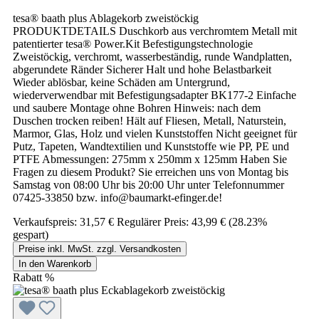
tesa® baath plus Ablagekorb zweistöckig
PRODUKTDETAILS Duschkorb aus verchromtem Metall mit
patentierter tesa® Power.Kit Befestigungstechnologie
Zweistöckig, verchromt, wasserbeständig, runde Wandplatten,
abgerundete Ränder Sicherer Halt und hohe Belastbarkeit
Wieder ablösbar, keine Schäden am Untergrund,
wiederverwendbar mit Befestigungsadapter BK177-2 Einfache
und saubere Montage ohne Bohren Hinweis: nach dem
Duschen trocken reiben! Hält auf Fliesen, Metall, Naturstein,
Marmor, Glas, Holz und vielen Kunststoffen Nicht geeignet für
Putz, Tapeten, Wandtextilien und Kunststoffe wie PP, PE und
PTFE Abmessungen: 275mm x 250mm x 125mm Haben Sie
Fragen zu diesem Produkt? Sie erreichen uns von Montag bis
Samstag von 08:00 Uhr bis 20:00 Uhr unter Telefonnummer
07425-33850 bzw. info@baumarkt-efinger.de!
Verkaufspreis:
31,57 €
Regulärer Preis:
43,99 €
(28.23%
gespart)
Preise inkl. MwSt. zzgl. Versandkosten
In den Warenkorb
Rabatt
%