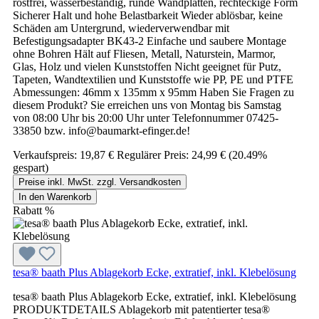
rostfrei, wasserbeständig, runde Wandplatten, rechteckige Form
Sicherer Halt und hohe Belastbarkeit Wieder ablösbar, keine
Schäden am Untergrund, wiederverwendbar mit
Befestigungsadapter BK43-2 Einfache und saubere Montage
ohne Bohren Hält auf Fliesen, Metall, Naturstein, Marmor,
Glas, Holz und vielen Kunststoffen Nicht geeignet für Putz,
Tapeten, Wandtextilien und Kunststoffe wie PP, PE und PTFE
Abmessungen: 46mm x 135mm x 95mm Haben Sie Fragen zu
diesem Produkt? Sie erreichen uns von Montag bis Samstag
von 08:00 Uhr bis 20:00 Uhr unter Telefonnummer 07425-
33850 bzw. info@baumarkt-efinger.de!
Verkaufspreis:
19,87 €
Regulärer Preis:
24,99 €
(20.49%
gespart)
Preise inkl. MwSt. zzgl. Versandkosten
In den Warenkorb
Rabatt
%
tesa® baath Plus Ablagekorb Ecke, extratief, inkl. Klebelösung
tesa® baath Plus Ablagekorb Ecke, extratief, inkl. Klebelösung
PRODUKTDETAILS Ablagekorb mit patentierter tesa®