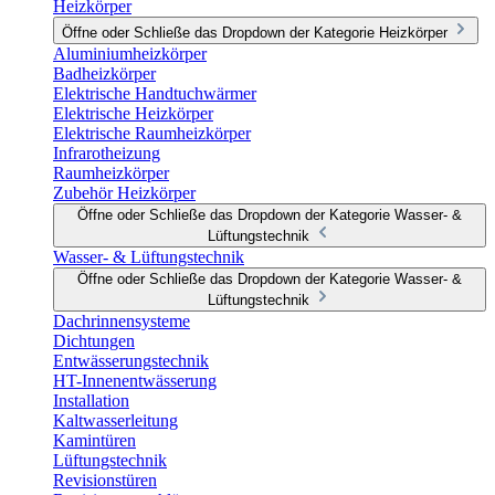
Heizkörper
Öffne oder Schließe das Dropdown der Kategorie Heizkörper
Aluminiumheizkörper
Badheizkörper
Elektrische Handtuchwärmer
Elektrische Heizkörper
Elektrische Raumheizkörper
Infrarotheizung
Raumheizkörper
Zubehör Heizkörper
Öffne oder Schließe das Dropdown der Kategorie Wasser- &
Lüftungstechnik
Wasser- & Lüftungstechnik
Öffne oder Schließe das Dropdown der Kategorie Wasser- &
Lüftungstechnik
Dachrinnensysteme
Dichtungen
Entwässerungstechnik
HT-Innenentwässerung
Installation
Kaltwasserleitung
Kamintüren
Lüftungstechnik
Revisionstüren