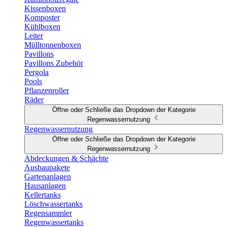
Kissenboxen
Komposter
Kühlboxen
Leiter
Mülltonnenboxen
Pavillons
Pavillons Zubehör
Pergola
Pools
Pflanzenroller
Räder
Öffne oder Schließe das Dropdown der Kategorie
Regenwassernutzung
Regenwassernutzung
Öffne oder Schließe das Dropdown der Kategorie
Regenwassernutzung
Abdeckungen & Schächte
Ausbaupakete
Gartenanlagen
Hausanlagen
Kellertanks
Löschwassertanks
Regensammler
Regenwassertanks