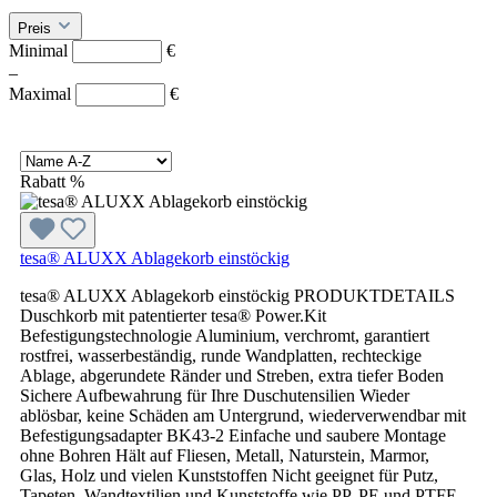
Preis
Minimal
€
–
Maximal
€
Rabatt
%
tesa® ALUXX Ablagekorb einstöckig
tesa® ALUXX Ablagekorb einstöckig PRODUKTDETAILS
Duschkorb mit patentierter tesa® Power.Kit
Befestigungstechnologie Aluminium, verchromt, garantiert
rostfrei, wasserbeständig, runde Wandplatten, rechteckige
Ablage, abgerundete Ränder und Streben, extra tiefer Boden
Sichere Aufbewahrung für Ihre Duschutensilien Wieder
ablösbar, keine Schäden am Untergrund, wiederverwendbar mit
Befestigungsadapter BK43-2 Einfache und saubere Montage
ohne Bohren Hält auf Fliesen, Metall, Naturstein, Marmor,
Glas, Holz und vielen Kunststoffen Nicht geeignet für Putz,
Tapeten, Wandtextilien und Kunststoffe wie PP, PE und PTFE