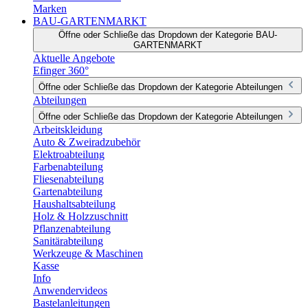
Marken
BAU-GARTENMARKT
Öffne oder Schließe das Dropdown der Kategorie BAU-
GARTENMARKT
Aktuelle Angebote
Efinger 360°
Öffne oder Schließe das Dropdown der Kategorie Abteilungen
Abteilungen
Öffne oder Schließe das Dropdown der Kategorie Abteilungen
Arbeitskleidung
Auto & Zweiradzubehör
Elektroabteilung
Farbenabteilung
Fliesenabteilung
Gartenabteilung
Haushaltsabteilung
Holz & Holzzuschnitt
Pflanzenabteilung
Sanitärabteilung
Werkzeuge & Maschinen
Kasse
Info
Anwendervideos
Bastelanleitungen