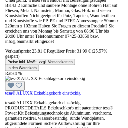
Untergrund, wiederverwendbar mit Befestigungsadapter
BK43-2 Einfache und saubere Montage ohne Bohren Hält auf
Fliesen, Metall, Naturstein, Marmor, Glas, Holz und vielen
Kunststoffen Nicht geeignet für Putz, Tapeten, Wandtextilien
und Kunststoffe wie PP, PE und PTFE Abmessungen: 50mm x
220mm x 102mm Haben Sie Fragen zu diesem Produkt? Sie
erreichen uns von Montag bis Samstag von 08:00 Uhr bis
20:00 Uhr unter Telefonnummer 07425-33850 bzw.
info@baumarkt-efinger.de!
Verkaufspreis:
23,81 €
Regulärer Preis:
31,99 €
(25.57%
gespart)
Preise inkl. MwSt. zzgl. Versandkosten
In den Warenkorb
Rabatt
%
tesa® ALUXX Eckablagekorb einstöckig
tesa® ALUXX Eckablagekorb einstöckig
PRODUKTDETAILS Eckduschkorb mit patentierter tesa®
Power.Kit Befestigungstechnologie Aluminium, verchromt,
garantiert rostfrei, wasserbeständig, runde Wandplatten,
abgerundete Formen Sichere Aufbewahrung für Ihre