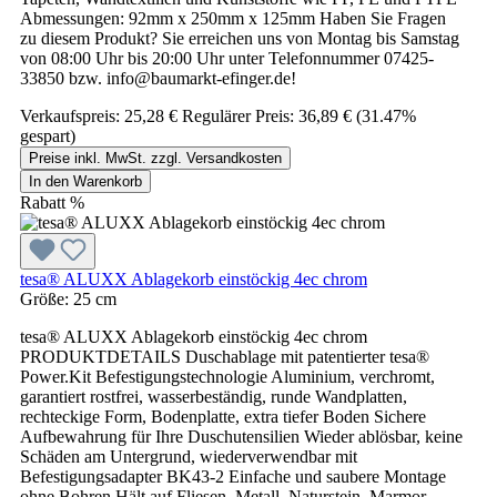
Abmessungen: 92mm x 250mm x 125mm Haben Sie Fragen
zu diesem Produkt? Sie erreichen uns von Montag bis Samstag
von 08:00 Uhr bis 20:00 Uhr unter Telefonnummer 07425-
33850 bzw. info@baumarkt-efinger.de!
Verkaufspreis:
25,28 €
Regulärer Preis:
36,89 €
(31.47%
gespart)
Preise inkl. MwSt. zzgl. Versandkosten
In den Warenkorb
Rabatt
%
tesa® ALUXX Ablagekorb einstöckig 4ec chrom
Größe:
25 cm
tesa® ALUXX Ablagekorb einstöckig 4ec chrom
PRODUKTDETAILS Duschablage mit patentierter tesa®
Power.Kit Befestigungstechnologie Aluminium, verchromt,
garantiert rostfrei, wasserbeständig, runde Wandplatten,
rechteckige Form, Bodenplatte, extra tiefer Boden Sichere
Aufbewahrung für Ihre Duschutensilien Wieder ablösbar, keine
Schäden am Untergrund, wiederverwendbar mit
Befestigungsadapter BK43-2 Einfache und saubere Montage
ohne Bohren Hält auf Fliesen, Metall, Naturstein, Marmor,