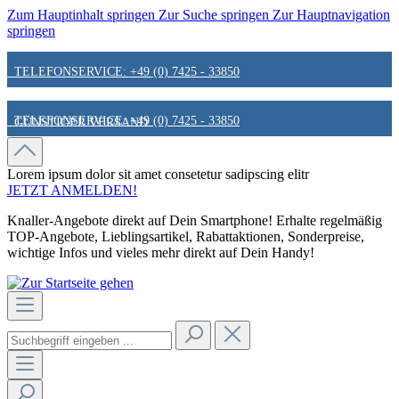
Zum Hauptinhalt springen
Zur Suche springen
Zur Hauptnavigation
springen
TELEFONSERVICE: +49 (0) 7425 - 33850
TELEFONSERVICE: +49 (0) 7425 - 33850
GÜNSTIGER VERSAND
GÜNSTIGER VERSAND
FAIR & KUNDENORIENTIERT
Lorem ipsum dolor sit amet
consetetur sadipscing elitr
JETZT ANMELDEN!
Knaller-Angebote direkt auf Dein Smartphone! Erhalte regelmäßig
FAIR & KUNDENORIENTIERT
HINWEIS ZU STATIONÄREN PREISEN
TOP-Angebote, Lieblingsartikel, Rabattaktionen, Sonderpreise,
wichtige Infos und vieles mehr direkt auf Dein Handy!
HINWEIS ZU STATIONÄREN PREISEN