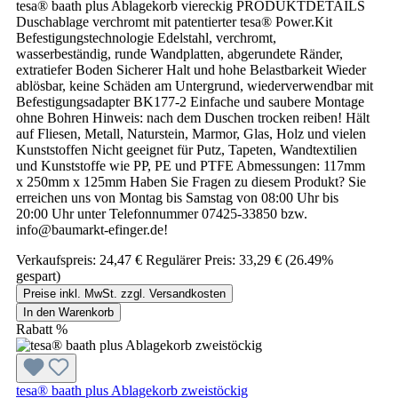
tesa® baath plus Ablagekorb viereckig PRODUKTDETAILS
Duschablage verchromt mit patentierter tesa® Power.Kit
Befestigungstechnologie Edelstahl, verchromt,
wasserbeständig, runde Wandplatten, abgerundete Ränder,
extratiefer Boden Sicherer Halt und hohe Belastbarkeit Wieder
ablösbar, keine Schäden am Untergrund, wiederverwendbar mit
Befestigungsadapter BK177-2 Einfache und saubere Montage
ohne Bohren Hinweis: nach dem Duschen trocken reiben! Hält
auf Fliesen, Metall, Naturstein, Marmor, Glas, Holz und vielen
Kunststoffen Nicht geeignet für Putz, Tapeten, Wandtextilien
und Kunststoffe wie PP, PE und PTFE Abmessungen: 117mm
x 250mm x 125mm Haben Sie Fragen zu diesem Produkt? Sie
erreichen uns von Montag bis Samstag von 08:00 Uhr bis
20:00 Uhr unter Telefonnummer 07425-33850 bzw.
info@baumarkt-efinger.de!
Verkaufspreis:
24,47 €
Regulärer Preis:
33,29 €
(26.49%
gespart)
Preise inkl. MwSt. zzgl. Versandkosten
In den Warenkorb
Rabatt
%
tesa® baath plus Ablagekorb zweistöckig