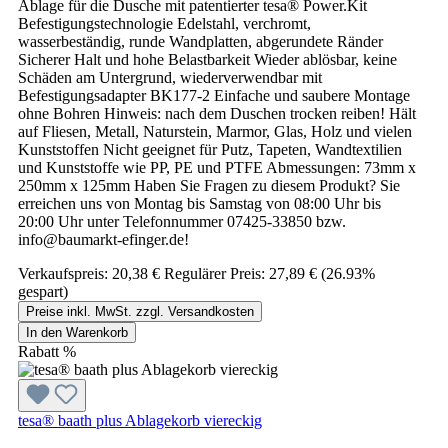
Ablage für die Dusche mit patentierter tesa® Power.Kit
Befestigungstechnologie Edelstahl, verchromt,
wasserbeständig, runde Wandplatten, abgerundete Ränder
Sicherer Halt und hohe Belastbarkeit Wieder ablösbar, keine
Schäden am Untergrund, wiederverwendbar mit
Befestigungsadapter BK177-2 Einfache und saubere Montage
ohne Bohren Hinweis: nach dem Duschen trocken reiben! Hält
auf Fliesen, Metall, Naturstein, Marmor, Glas, Holz und vielen
Kunststoffen Nicht geeignet für Putz, Tapeten, Wandtextilien
und Kunststoffe wie PP, PE und PTFE Abmessungen: 73mm x
250mm x 125mm Haben Sie Fragen zu diesem Produkt? Sie
erreichen uns von Montag bis Samstag von 08:00 Uhr bis
20:00 Uhr unter Telefonnummer 07425-33850 bzw.
info@baumarkt-efinger.de!
Verkaufspreis:
20,38 €
Regulärer Preis:
27,89 €
(26.93%
gespart)
Preise inkl. MwSt. zzgl. Versandkosten
In den Warenkorb
Rabatt
%
tesa® baath plus Ablagekorb viereckig