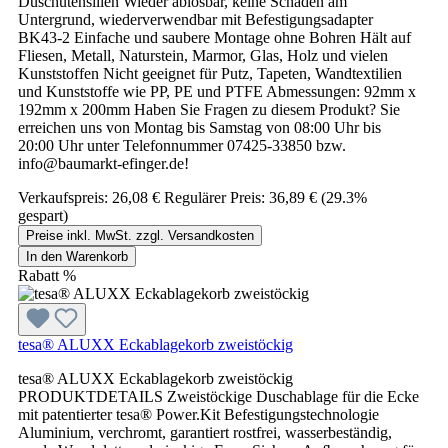
Duschutensilien Wieder ablösbar, keine Schäden am
Untergrund, wiederverwendbar mit Befestigungsadapter
BK43-2 Einfache und saubere Montage ohne Bohren Hält auf
Fliesen, Metall, Naturstein, Marmor, Glas, Holz und vielen
Kunststoffen Nicht geeignet für Putz, Tapeten, Wandtextilien
und Kunststoffe wie PP, PE und PTFE Abmessungen: 92mm x
192mm x 200mm Haben Sie Fragen zu diesem Produkt? Sie
erreichen uns von Montag bis Samstag von 08:00 Uhr bis
20:00 Uhr unter Telefonnummer 07425-33850 bzw.
info@baumarkt-efinger.de!
Verkaufspreis:
26,08 €
Regulärer Preis:
36,89 €
(29.3%
gespart)
Preise inkl. MwSt. zzgl. Versandkosten
In den Warenkorb
Rabatt
%
tesa® ALUXX Eckablagekorb zweistöckig
tesa® ALUXX Eckablagekorb zweistöckig
PRODUKTDETAILS Zweistöckige Duschablage für die Ecke
mit patentierter tesa® Power.Kit Befestigungstechnologie
Aluminium, verchromt, garantiert rostfrei, wasserbeständig,