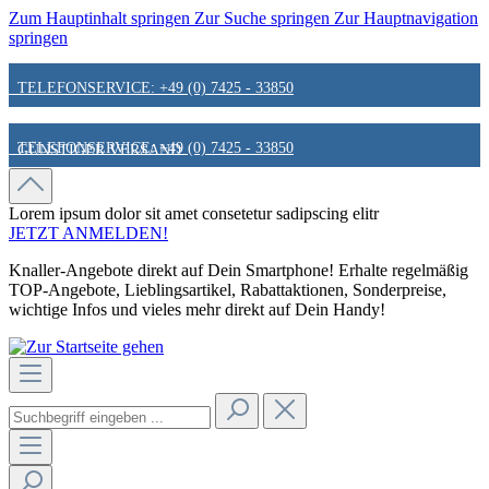
Zum Hauptinhalt springen
Zur Suche springen
Zur Hauptnavigation
springen
TELEFONSERVICE: +49 (0) 7425 - 33850
TELEFONSERVICE: +49 (0) 7425 - 33850
GÜNSTIGER VERSAND
GÜNSTIGER VERSAND
FAIR & KUNDENORIENTIERT
Lorem ipsum dolor sit amet
consetetur sadipscing elitr
JETZT ANMELDEN!
Knaller-Angebote direkt auf Dein Smartphone! Erhalte regelmäßig
FAIR & KUNDENORIENTIERT
HINWEIS ZU STATIONÄREN PREISEN
TOP-Angebote, Lieblingsartikel, Rabattaktionen, Sonderpreise,
wichtige Infos und vieles mehr direkt auf Dein Handy!
HINWEIS ZU STATIONÄREN PREISEN