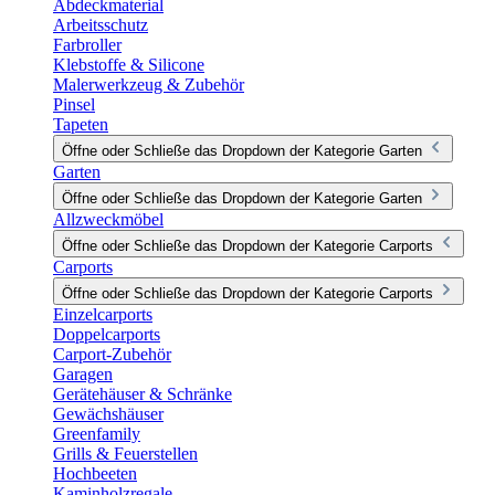
Abdeckmaterial
Arbeitsschutz
Farbroller
Klebstoffe & Silicone
Malerwerkzeug & Zubehör
Pinsel
Tapeten
Öffne oder Schließe das Dropdown der Kategorie Garten
Garten
Öffne oder Schließe das Dropdown der Kategorie Garten
Allzweckmöbel
Öffne oder Schließe das Dropdown der Kategorie Carports
Carports
Öffne oder Schließe das Dropdown der Kategorie Carports
Einzelcarports
Doppelcarports
Carport-Zubehör
Garagen
Gerätehäuser & Schränke
Gewächshäuser
Greenfamily
Grills & Feuerstellen
Hochbeeten
Kaminholzregale