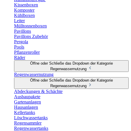
Kissenboxen
Komposter
Kühlboxen
Leiter
Mülltonnenboxen
Pavillons
Pavillons Zubehör
Pergola
Pools
Pflanzenroller
Räder
Öffne oder Schließe das Dropdown der Kategorie
Regenwassernutzung
Regenwassernutzung
Öffne oder Schließe das Dropdown der Kategorie
Regenwassernutzung
Abdeckungen & Schächte
Ausbaupakete
Gartenanlagen
Hausanlagen
Kellertanks
Löschwassertanks
Regensammler
Regenwassertanks