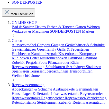
SONDERPOSTEN
Menü schließen
ONLINESHOP
Bad & Sanitär
Elektro
Farben & Tapeten
Garten
Wohnen
Werkzeug & Maschinen
SONDERPOSTEN
Marken
Garten
Allzweckmöbel
Carports
Garagen
Gerätehäuser & Schränke
Gewächshäuser
Greenfamily
Grills & Feuerstellen
Hochbeeten
Kaminholzregale
Kissenboxen
Komposter
Kühlboxen
Leiter
Mülltonnenboxen
Pavillons
Pavillons
Zubehör
Pergola
Pools
Pflanzenroller
Räder
Regenwassernutzung
Schubkarren & Anhänger
Sitzkissen
Spielwaren
Terrassenüberdachungen
Transporthilfen
Weihnachtsbäume
Regenwassernutzung
Abdeckungen & Schächte
Ausbaupakete
Gartenanlagen
Hausanlagen
Kellertanks
Löschwassertanks
Regensammler
Regenwassertanks
Regenspeicher
Regenwasser-Versickerung
Retentionstanks
Steinbrunnen
Zubehör Regenwassernutzung