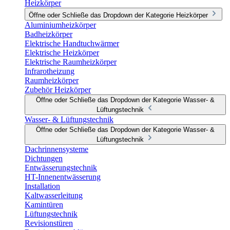
Heizkörper
Öffne oder Schließe das Dropdown der Kategorie Heizkörper
Aluminiumheizkörper
Badheizkörper
Elektrische Handtuchwärmer
Elektrische Heizkörper
Elektrische Raumheizkörper
Infrarotheizung
Raumheizkörper
Zubehör Heizkörper
Öffne oder Schließe das Dropdown der Kategorie Wasser- &
Lüftungstechnik
Wasser- & Lüftungstechnik
Öffne oder Schließe das Dropdown der Kategorie Wasser- &
Lüftungstechnik
Dachrinnensysteme
Dichtungen
Entwässerungstechnik
HT-Innenentwässerung
Installation
Kaltwasserleitung
Kamintüren
Lüftungstechnik
Revisionstüren