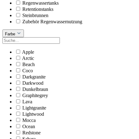
Regenwassertanks
Retentionstanks
Steinbrunnen
Zubehör Regenwassernutzung
Farbe
Apple
Arctic
Beach
Coco
Darkgranite
Darkwood
Dunkelbraun
Graphitegrey
Lava
Lightgranite
Lightwood
Mocca
Ocean
Redstone
Sahara