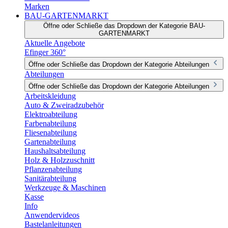
Marken
BAU-GARTENMARKT
Öffne oder Schließe das Dropdown der Kategorie BAU-
GARTENMARKT
Aktuelle Angebote
Efinger 360°
Öffne oder Schließe das Dropdown der Kategorie Abteilungen
Abteilungen
Öffne oder Schließe das Dropdown der Kategorie Abteilungen
Arbeitskleidung
Auto & Zweiradzubehör
Elektroabteilung
Farbenabteilung
Fliesenabteilung
Gartenabteilung
Haushaltsabteilung
Holz & Holzzuschnitt
Pflanzenabteilung
Sanitärabteilung
Werkzeuge & Maschinen
Kasse
Info
Anwendervideos
Bastelanleitungen