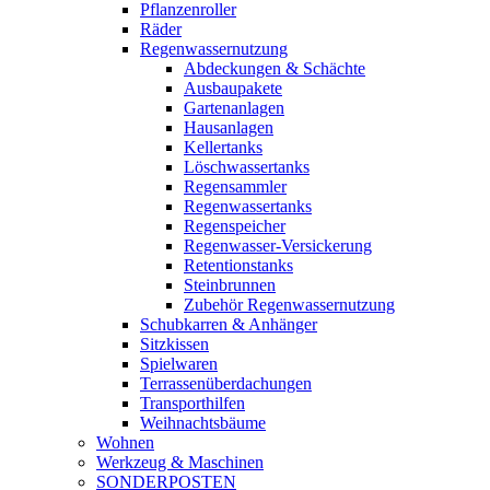
Pflanzenroller
Räder
Regenwassernutzung
Abdeckungen & Schächte
Ausbaupakete
Gartenanlagen
Hausanlagen
Kellertanks
Löschwassertanks
Regensammler
Regenwassertanks
Regenspeicher
Regenwasser-Versickerung
Retentionstanks
Steinbrunnen
Zubehör Regenwassernutzung
Schubkarren & Anhänger
Sitzkissen
Spielwaren
Terrassenüberdachungen
Transporthilfen
Weihnachtsbäume
Wohnen
Werkzeug & Maschinen
SONDERPOSTEN