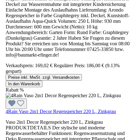
Deckel zur Wasserentnahme mit integrierter Kindersicherung
Einfache Montage des Auslaufhahns Lieferumfang: Arondo
Regenspeicher in Farbe Graphitegrey inkl. Deckel, Kunststoff-
Auslaufhahn Aqua-Quick Volumen: 250 L Höhe: 930 mm
Durchmesser: 600 mm Gewicht (Netto): 10 kg
Anwendungsbereich: Garten Form: Rund Farbe: Graphitegrey
(Dunkelgrau) Garantie: 2 Jahre Haben Sie Fragen zu diesem
Produkt? Sie erreichen uns von Montag bis Samstag von 08:00
Uhr bis 20:00 Uhr unter Telefonnummer 07425-33850 bzw.
info@baumarkt-efinger.de!
Verkaufspreis:
169,02 €
Regulärer Preis:
186,00 €
(9.13%
gespart)
Preise inkl. MwSt. zzgl. Versandkosten
In den Warenkorb
Rabatt
%
4Rain Vaso 2in1 Decor Regenspeicher 220 L, Zinkgrau
Vaso 2in1 Decor Regenspeicher 220 L, Zinkgrau
PRODUKTDETAILS Der stylische und moderne
Regenwasserbehälter Funktionen: Regenwassernutzung und
Deko Regenwasserspeicher mit integrierter Pflanzschale und