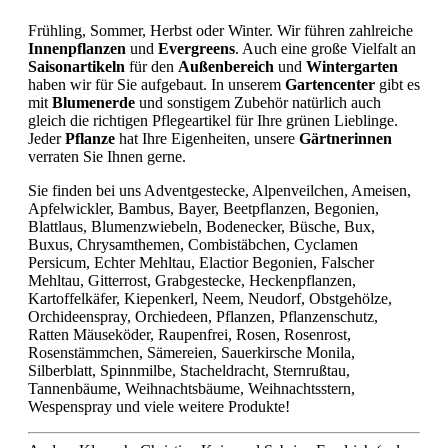
Frühling, Sommer, Herbst oder Winter. Wir führen zahlreiche
Innenpflanzen
und
Evergreens
. Auch eine große Vielfalt an
Saisonartikeln
für den
Außenbereich
und
Wintergarten
haben wir für Sie aufgebaut. In unserem
Gartencenter
gibt es
mit
Blumenerde
und sonstigem Zubehör natürlich auch
gleich die richtigen Pflegeartikel für Ihre grünen Lieblinge.
Jeder
Pflanze
hat Ihre Eigenheiten, unsere
Gärtnerinnen
verraten Sie Ihnen gerne.
Sie finden bei uns Adventgestecke, Alpenveilchen, Ameisen,
Apfelwickler, Bambus, Bayer, Beetpflanzen, Begonien,
Blattlaus, Blumenzwiebeln, Bodenecker, Büsche, Bux,
Buxus, Chrysamthemen, Combistäbchen, Cyclamen
Persicum, Echter Mehltau, Elactior Begonien, Falscher
Mehltau, Gitterrost, Grabgestecke, Heckenpflanzen,
Kartoffelkäfer, Kiepenkerl, Neem, Neudorf, Obstgehölze,
Orchideenspray, Orchiedeen, Pflanzen, Pflanzenschutz,
Ratten Mäuseköder, Raupenfrei, Rosen, Rosenrost,
Rosenstämmchen, Sämereien, Sauerkirsche Monila,
Silberblatt, Spinnmilbe, Stacheldracht, Sternrußtau,
Tannenbäume, Weihnachtsbäume, Weihnachtsstern,
Wespenspray und viele weitere Produkte!