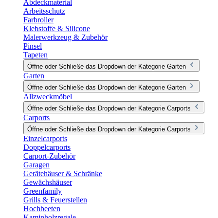
Abdeckmaterial
Arbeitsschutz
Farbroller
Klebstoffe & Silicone
Malerwerkzeug & Zubehör
Pinsel
Tapeten
Öffne oder Schließe das Dropdown der Kategorie Garten
Garten
Öffne oder Schließe das Dropdown der Kategorie Garten
Allzweckmöbel
Öffne oder Schließe das Dropdown der Kategorie Carports
Carports
Öffne oder Schließe das Dropdown der Kategorie Carports
Einzelcarports
Doppelcarports
Carport-Zubehör
Garagen
Gerätehäuser & Schränke
Gewächshäuser
Greenfamily
Grills & Feuerstellen
Hochbeeten
Kaminholzregale