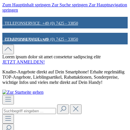
Zum Hauptinhalt springen
Zur Suche springen
Zur Hauptnavigation
springen
TELEFONSERVICE: +49 (0) 7425 - 33850
TELEFONSERVICE: +49 (0) 7425 - 33850
GÜNSTIGER VERSAND
GÜNSTIGER VERSAND
FAIR & KUNDENORIENTIERT
Lorem ipsum dolor sit amet
consetetur sadipscing elitr
JETZT ANMELDEN!
Knaller-Angebote direkt auf Dein Smartphone! Erhalte regelmäßig
FAIR & KUNDENORIENTIERT
HINWEIS ZU STATIONÄREN PREISEN
TOP-Angebote, Lieblingsartikel, Rabattaktionen, Sonderpreise,
wichtige Infos und vieles mehr direkt auf Dein Handy!
HINWEIS ZU STATIONÄREN PREISEN