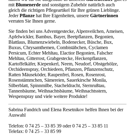
mit
Blumenerde
und sonstigem Zubehör natürlich auch
gleich die richtigen Pflegeartikel für Ihre grünen Lieblinge.
Jeder
Pflanze
hat Ihre Eigenheiten, unsere
Gärtnerinnen
verraten Sie Ihnen gerne.
Sie finden bei uns Adventgestecke, Alpenveilchen, Ameisen,
Apfelwickler, Bambus, Bayer, Beetpflanzen, Begonien,
Blattlaus, Blumenzwiebeln, Bodenecker, Büsche, Bux,
Buxus, Chrysamthemen, Combistäbchen, Cyclamen
Persicum, Echter Mehltau, Elactior Begonien, Falscher
Mehltau, Gitterrost, Grabgestecke, Heckenpflanzen,
Kartoffelkäfer, Kiepenkerl, Neem, Neudorf, Obstgehölze,
Orchideenspray, Orchiedeen, Pflanzen, Pflanzenschutz,
Ratten Mäuseköder, Raupenfrei, Rosen, Rosenrost,
Rosenstämmchen, Sämereien, Sauerkirsche Monila,
Silberblatt, Spinnmilbe, Stacheldracht, Sternrußtau,
Tannenbäume, Weihnachtsbäume, Weihnachtsstern,
Wespenspray und viele weitere Produkte!
Sabrina Fandrich und Elena Resetnikov helfen Ihnen bei der
Auswahl
Telefon: 0 74 25 – 33 85 39 oder 0 74 25 – 33 85 11
Telefax: 0 74 25 – 33 85 99