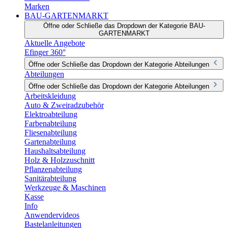
Marken
BAU-GARTENMARKT
Öffne oder Schließe das Dropdown der Kategorie BAU-
GARTENMARKT
Aktuelle Angebote
Efinger 360°
Öffne oder Schließe das Dropdown der Kategorie Abteilungen
Abteilungen
Öffne oder Schließe das Dropdown der Kategorie Abteilungen
Arbeitskleidung
Auto & Zweiradzubehör
Elektroabteilung
Farbenabteilung
Fliesenabteilung
Gartenabteilung
Haushaltsabteilung
Holz & Holzzuschnitt
Pflanzenabteilung
Sanitärabteilung
Werkzeuge & Maschinen
Kasse
Info
Anwendervideos
Bastelanleitungen