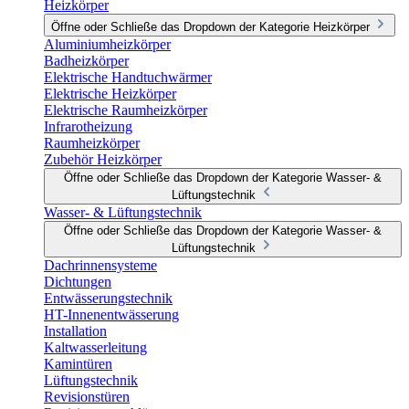
Heizkörper
Öffne oder Schließe das Dropdown der Kategorie Heizkörper
Aluminiumheizkörper
Badheizkörper
Elektrische Handtuchwärmer
Elektrische Heizkörper
Elektrische Raumheizkörper
Infrarotheizung
Raumheizkörper
Zubehör Heizkörper
Öffne oder Schließe das Dropdown der Kategorie Wasser- &
Lüftungstechnik
Wasser- & Lüftungstechnik
Öffne oder Schließe das Dropdown der Kategorie Wasser- &
Lüftungstechnik
Dachrinnensysteme
Dichtungen
Entwässerungstechnik
HT-Innenentwässerung
Installation
Kaltwasserleitung
Kamintüren
Lüftungstechnik
Revisionstüren