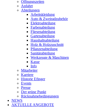
Öffnungszeiten
Anfahrt
Abteilungen
Arbeitskleidung
Auto & Zweiradzubehör
Elektroabteilung
Farbenabteilung
Fliesenabteilung
Gartenabteilung
Haushaltsabteilung
Holz & Holzzuschnitt
Pflanzenabteilung
Sanitärabteilung
Werkzeuge & Maschinen
Kasse
Info
Mitarbeiter
Karriere
Historie Efinger
Events
Presse
Der grüne Punkt
Rücknahmebedingungen
NEWS
AKTUELLE ANGEBOTE