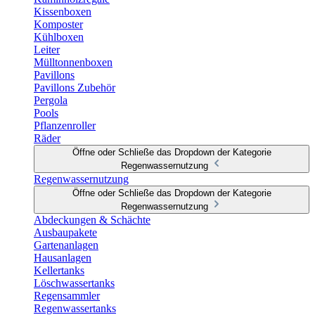
Kissenboxen
Komposter
Kühlboxen
Leiter
Mülltonnenboxen
Pavillons
Pavillons Zubehör
Pergola
Pools
Pflanzenroller
Räder
Öffne oder Schließe das Dropdown der Kategorie
Regenwassernutzung
Regenwassernutzung
Öffne oder Schließe das Dropdown der Kategorie
Regenwassernutzung
Abdeckungen & Schächte
Ausbaupakete
Gartenanlagen
Hausanlagen
Kellertanks
Löschwassertanks
Regensammler
Regenwassertanks