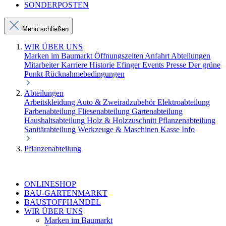
SONDERPOSTEN
Menü schließen
WIR ÜBER UNS
Marken im Baumarkt
Öffnungszeiten
Anfahrt
Abteilungen
Mitarbeiter
Karriere
Historie Efinger
Events
Presse
Der grüne
Punkt
Rücknahmebedingungen
Abteilungen
Arbeitskleidung
Auto & Zweiradzubehör
Elektroabteilung
Farbenabteilung
Fliesenabteilung
Gartenabteilung
Haushaltsabteilung
Holz & Holzzuschnitt
Pflanzenabteilung
Sanitärabteilung
Werkzeuge & Maschinen
Kasse
Info
Pflanzenabteilung
ONLINESHOP
BAU-GARTENMARKT
BAUSTOFFHANDEL
WIR ÜBER UNS
Marken im Baumarkt