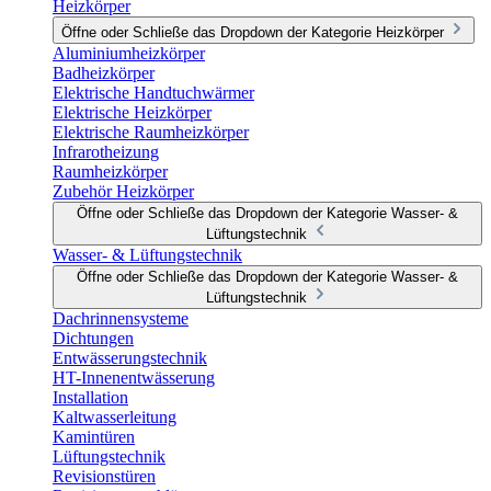
Heizkörper
Öffne oder Schließe das Dropdown der Kategorie Heizkörper
Aluminiumheizkörper
Badheizkörper
Elektrische Handtuchwärmer
Elektrische Heizkörper
Elektrische Raumheizkörper
Infrarotheizung
Raumheizkörper
Zubehör Heizkörper
Öffne oder Schließe das Dropdown der Kategorie Wasser- &
Lüftungstechnik
Wasser- & Lüftungstechnik
Öffne oder Schließe das Dropdown der Kategorie Wasser- &
Lüftungstechnik
Dachrinnensysteme
Dichtungen
Entwässerungstechnik
HT-Innenentwässerung
Installation
Kaltwasserleitung
Kamintüren
Lüftungstechnik
Revisionstüren