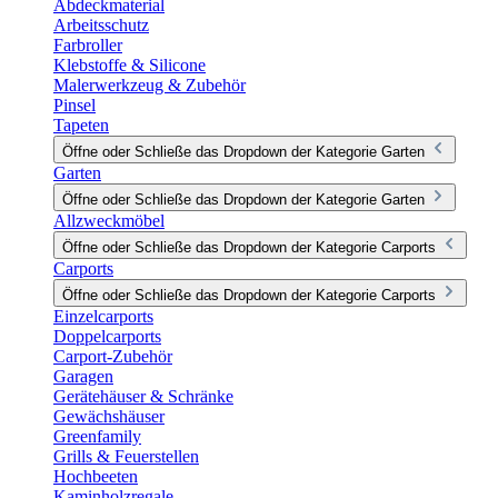
Abdeckmaterial
Arbeitsschutz
Farbroller
Klebstoffe & Silicone
Malerwerkzeug & Zubehör
Pinsel
Tapeten
Öffne oder Schließe das Dropdown der Kategorie Garten
Garten
Öffne oder Schließe das Dropdown der Kategorie Garten
Allzweckmöbel
Öffne oder Schließe das Dropdown der Kategorie Carports
Carports
Öffne oder Schließe das Dropdown der Kategorie Carports
Einzelcarports
Doppelcarports
Carport-Zubehör
Garagen
Gerätehäuser & Schränke
Gewächshäuser
Greenfamily
Grills & Feuerstellen
Hochbeeten
Kaminholzregale