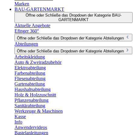
Marken
BAU-GARTENMARKT
Öffne oder Schließe das Dropdown der Kategorie BAU-
GARTENMARKT
Aktuelle Angebote
Efinger 360°
Öffne oder Schließe das Dropdown der Kategorie Abteilungen
Abteilungen
Öffne oder Schließe das Dropdown der Kategorie Abteilungen
Arbeitskleidung
Auto & Zweiradzubehör
Elektroabteilung
Farbenabteilung
Fliesenabteilung
Gartenabteilung
Haushaltsabteilung
Holz & Holzzuschnitt
Pflanzenabteilung
Sanitärabteilung
Werkzeuge & Maschinen
Kasse
Info
Anwendervideos
Bastelanleitungen