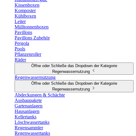
Kissenboxen
Komposter
Kühlboxen
Leiter
Mülltonnenboxen
Pavillons
Pavillons Zubehör
Pergola
Pools
Pflanzenroller
Räder
Öffne oder Schließe das Dropdown der Kategorie
Regenwassernutzung
Regenwassernutzung
Öffne oder Schließe das Dropdown der Kategorie
Regenwassernutzung
Abdeckungen & Schächte
Ausbaupakete
Gartenanlagen
Hausanlagen
Kellertanks
Löschwassertanks
Regensammler
Regenwassertanks