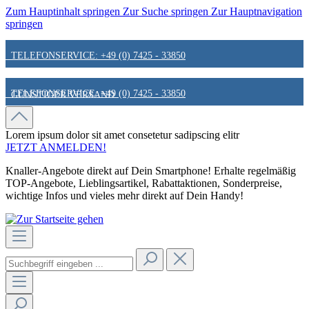
Zum Hauptinhalt springen
Zur Suche springen
Zur Hauptnavigation
springen
TELEFONSERVICE: +49 (0) 7425 - 33850
TELEFONSERVICE: +49 (0) 7425 - 33850
GÜNSTIGER VERSAND
GÜNSTIGER VERSAND
FAIR & KUNDENORIENTIERT
Lorem ipsum dolor sit amet
consetetur sadipscing elitr
JETZT ANMELDEN!
Knaller-Angebote direkt auf Dein Smartphone! Erhalte regelmäßig
FAIR & KUNDENORIENTIERT
HINWEIS ZU STATIONÄREN PREISEN
TOP-Angebote, Lieblingsartikel, Rabattaktionen, Sonderpreise,
wichtige Infos und vieles mehr direkt auf Dein Handy!
HINWEIS ZU STATIONÄREN PREISEN