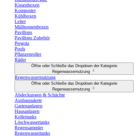
Kissenboxen
Komposter
Kühlboxen
Leiter
Mülltonnenboxen
Pavillons
Pavillons Zubehör
Pergola
Pools
Pflanzenroller
Räder
Öffne oder Schließe das Dropdown der Kategorie
Regenwassernutzung
Regenwassernutzung
Öffne oder Schließe das Dropdown der Kategorie
Regenwassernutzung
Abdeckungen & Schächte
Ausbaupakete
Gartenanlagen
Hausanlagen
Kellertanks
Löschwassertanks
Regensammler
Regenwassertanks