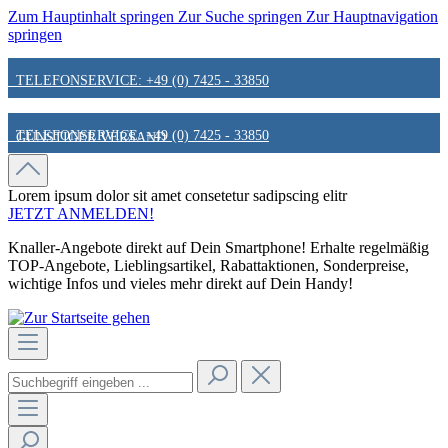
Zum Hauptinhalt springen
Zur Suche springen
Zur Hauptnavigation
springen
TELEFONSERVICE: +49 (0) 7425 - 33850
TELEFONSERVICE: +49 (0) 7425 - 33850
GÜNSTIGER VERSAND
GÜNSTIGER VERSAND
FAIR & KUNDENORIENTIERT
Lorem ipsum dolor sit amet
consetetur sadipscing elitr
JETZT ANMELDEN!
Knaller-Angebote direkt auf Dein Smartphone! Erhalte regelmäßig
FAIR & KUNDENORIENTIERT
HINWEIS ZU STATIONÄREN PREISEN
TOP-Angebote, Lieblingsartikel, Rabattaktionen, Sonderpreise,
wichtige Infos und vieles mehr direkt auf Dein Handy!
HINWEIS ZU STATIONÄREN PREISEN