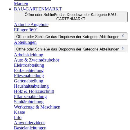
Marken
BAU-GARTENMARKT
Öffne oder Schließe das Dropdown der Kategorie BAU-
GARTENMARKT
Aktuelle Angebote
Efinger 360°
Öffne oder Schließe das Dropdown der Kategorie Abteilungen
Abteilungen
Öffne oder Schließe das Dropdown der Kategorie Abteilungen
Arbeitskleidung
Auto & Zweiradzubehör
Elektroabteilung
Farbenabteilung
Fliesenabteilung
Gartenabteilung
Haushaltsabteilung
Holz & Holzzuschnitt
Pflanzenabteilung
Sanitärabteilung
Werkzeuge & Maschinen
Kasse
Info
Anwendervideos
Bastelanleitungen