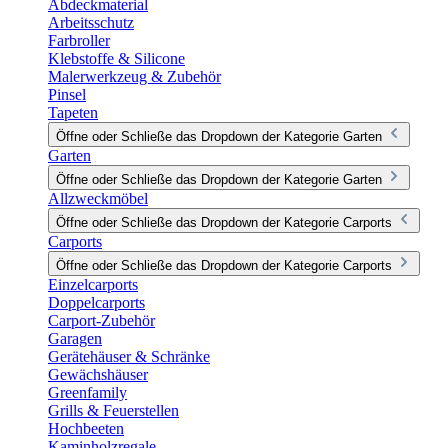
Abdeckmaterial
Arbeitsschutz
Farbroller
Klebstoffe & Silicone
Malerwerkzeug & Zubehör
Pinsel
Tapeten
Öffne oder Schließe das Dropdown der Kategorie Garten
Garten
Öffne oder Schließe das Dropdown der Kategorie Garten
Allzweckmöbel
Öffne oder Schließe das Dropdown der Kategorie Carports
Carports
Öffne oder Schließe das Dropdown der Kategorie Carports
Einzelcarports
Doppelcarports
Carport-Zubehör
Garagen
Gerätehäuser & Schränke
Gewächshäuser
Greenfamily
Grills & Feuerstellen
Hochbeeten
Kaminholzregale