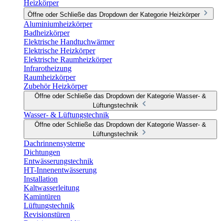
Heizkörper
Öffne oder Schließe das Dropdown der Kategorie Heizkörper
Aluminiumheizkörper
Badheizkörper
Elektrische Handtuchwärmer
Elektrische Heizkörper
Elektrische Raumheizkörper
Infrarotheizung
Raumheizkörper
Zubehör Heizkörper
Öffne oder Schließe das Dropdown der Kategorie Wasser- &
Lüftungstechnik
Wasser- & Lüftungstechnik
Öffne oder Schließe das Dropdown der Kategorie Wasser- &
Lüftungstechnik
Dachrinnensysteme
Dichtungen
Entwässerungstechnik
HT-Innenentwässerung
Installation
Kaltwasserleitung
Kamintüren
Lüftungstechnik
Revisionstüren