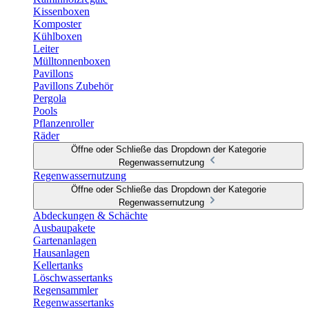
Kissenboxen
Komposter
Kühlboxen
Leiter
Mülltonnenboxen
Pavillons
Pavillons Zubehör
Pergola
Pools
Pflanzenroller
Räder
Öffne oder Schließe das Dropdown der Kategorie
Regenwassernutzung
Regenwassernutzung
Öffne oder Schließe das Dropdown der Kategorie
Regenwassernutzung
Abdeckungen & Schächte
Ausbaupakete
Gartenanlagen
Hausanlagen
Kellertanks
Löschwassertanks
Regensammler
Regenwassertanks