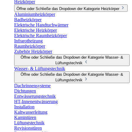
Heizkörper
Öffne oder Schließe das Dropdown der Kategorie Heizkörper
Aluminiumheizkörper
Badheizkörper
Elektrische Handtuchwärmer
Elektrische Heizkörper
Elektrische Raumheizkörper
Infrarotheizung
Raumheizkörper
Zubehör Heizkörper
Öffne oder Schließe das Dropdown der Kategorie Wasser- &
Lüftungstechnik
Wasser- & Lüftungstechnik
Öffne oder Schließe das Dropdown der Kategorie Wasser- &
Lüftungstechnik
Dachrinnensysteme
Dichtungen
Entwässerungstechnik
HT-Innenentwässerung
Installation
Kaltwasserleitung
Kamintüren
Lüftungstechnik
Revisionstüren