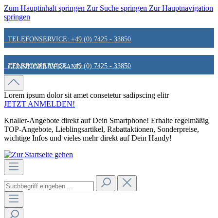
Zum Hauptinhalt springen
Zur Suche springen
Zur Hauptnavigation
springen
TELEFONSERVICE: +49 (0) 7425 - 33850
TELEFONSERVICE: +49 (0) 7425 - 33850
GÜNSTIGER VERSAND
GÜNSTIGER VERSAND
FAIR & KUNDENORIENTIERT
Lorem ipsum dolor sit amet
consetetur sadipscing elitr
JETZT ANMELDEN!
Knaller-Angebote direkt auf Dein Smartphone! Erhalte regelmäßig
FAIR & KUNDENORIENTIERT
HINWEIS ZU STATIONÄREN PREISEN
TOP-Angebote, Lieblingsartikel, Rabattaktionen, Sonderpreise,
wichtige Infos und vieles mehr direkt auf Dein Handy!
HINWEIS ZU STATIONÄREN PREISEN