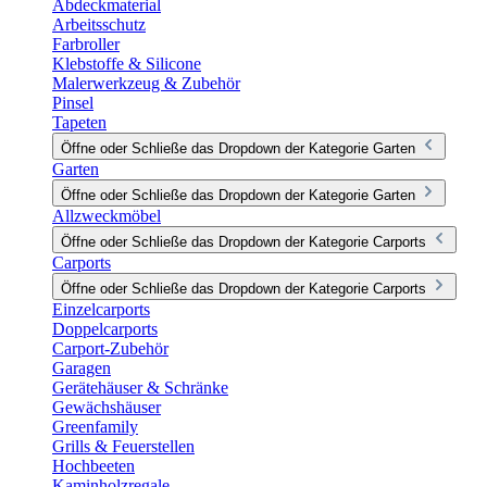
Abdeckmaterial
Arbeitsschutz
Farbroller
Klebstoffe & Silicone
Malerwerkzeug & Zubehör
Pinsel
Tapeten
Öffne oder Schließe das Dropdown der Kategorie Garten
Garten
Öffne oder Schließe das Dropdown der Kategorie Garten
Allzweckmöbel
Öffne oder Schließe das Dropdown der Kategorie Carports
Carports
Öffne oder Schließe das Dropdown der Kategorie Carports
Einzelcarports
Doppelcarports
Carport-Zubehör
Garagen
Gerätehäuser & Schränke
Gewächshäuser
Greenfamily
Grills & Feuerstellen
Hochbeeten
Kaminholzregale