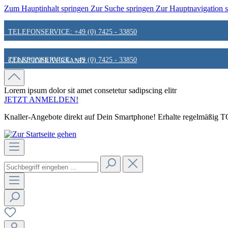
Zum Hauptinhalt springen
Zur Suche springen
Zur Hauptnavigation 
TELEFONSERVICE: +49 (0) 7425 - 33850
TELEFONSERVICE: +49 (0) 7425 - 33850
GÜNSTIGER VERSAND
GÜNSTIGER VERSAND
FAIR & KUNDENORIENTIERT
Lorem ipsum dolor sit amet
consetetur sadipscing elitr
JETZT ANMELDEN!
Knaller-Angebote direkt auf Dein Smartphone! Erhalte regelmäßig TOP
FAIR & KUNDENORIENTIERT
HINWEIS ZU STATIONÄREN PREISEN
HINWEIS ZU STATIONÄREN PREISEN