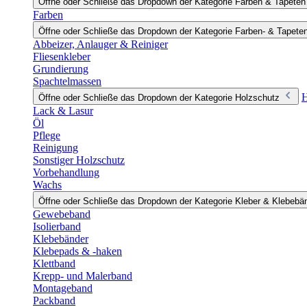
Öffne oder Schließe das Dropdown der Kategorie Farben & Tapeten
Farben
Öffne oder Schließe das Dropdown der Kategorie Farben- & Tapete
Abbeizer, Anlauger & Reiniger
Fliesenkleber
Grundierung
Spachtelmassen
H
Öffne oder Schließe das Dropdown der Kategorie Holzschutz
Lack & Lasur
Öl
Pflege
Reinigung
Sonstiger Holzschutz
Vorbehandlung
Wachs
Öffne oder Schließe das Dropdown der Kategorie Kleber & Klebebä
Gewebeband
Isolierband
Klebebänder
Klebepads & -haken
Klettband
Krepp- und Malerband
Montageband
Packband