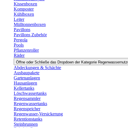
Kissenboxen
Komposter
Kühlboxen
Leiter
Mülltonnenboxen
Pavillons
Pavillons Zubehör
Pergola
Pools
Pflanzenroller
Räder
Öffne oder Schließe das Dropdown der Kategorie Regenwassernut
Abdeckungen & Schächte
Ausbaupakete
Gartenanlagen
Hausanlagen
Kellertanks
Löschwassertanks
Regensammler
Regenwassertanks
Regenspeicher
Regenwasser-Versickerung
Retentionstanks
Steinbrunnen