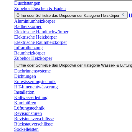
Duschstangen
Zubehör Duschen & Baden
H
Öffne oder Schließe das Dropdown der Kategorie Heizkörper
Aluminiumheizkörper
Badheizkörper
Elektrische Handtuchwärmer
Elektrische Heizkörper
Elektrische Raumheizkörper
Infrarotheizung
Raumheizkörper
Zubehör Heizkörper
Öffne oder Schließe das Dropdown der Kategorie Wasser- & Lüftun
Dachrinnensysteme
Dichtungen
Entwässerungstechnik
HT-Innenentwässerung
Installation
Kaltwasserleitung
Kamintüren
Lüftungstechnik
Revisionstüren
Revisionsverschlüsse
Rückstauverschlüsse
Sockelleisten