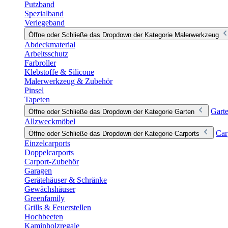
Putzband
Spezialband
Verlegeband
Öffne oder Schließe das Dropdown der Kategorie Malerwerkzeug
Abdeckmaterial
Arbeitsschutz
Farbroller
Klebstoffe & Silicone
Malerwerkzeug & Zubehör
Pinsel
Tapeten
Gart
Öffne oder Schließe das Dropdown der Kategorie Garten
Allzweckmöbel
Car
Öffne oder Schließe das Dropdown der Kategorie Carports
Einzelcarports
Doppelcarports
Carport-Zubehör
Garagen
Gerätehäuser & Schränke
Gewächshäuser
Greenfamily
Grills & Feuerstellen
Hochbeeten
Kaminholzregale