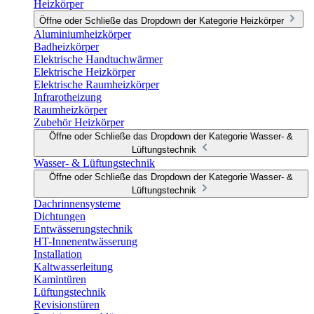
Heizkörper
Öffne oder Schließe das Dropdown der Kategorie Heizkörper
Aluminiumheizkörper
Badheizkörper
Elektrische Handtuchwärmer
Elektrische Heizkörper
Elektrische Raumheizkörper
Infrarotheizung
Raumheizkörper
Zubehör Heizkörper
Öffne oder Schließe das Dropdown der Kategorie Wasser- &
Lüftungstechnik
Wasser- & Lüftungstechnik
Öffne oder Schließe das Dropdown der Kategorie Wasser- &
Lüftungstechnik
Dachrinnensysteme
Dichtungen
Entwässerungstechnik
HT-Innenentwässerung
Installation
Kaltwasserleitung
Kamintüren
Lüftungstechnik
Revisionstüren