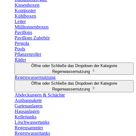
Kissenboxen
Komposter
Kühlboxen
Leiter
Mülltonnenboxen
Pavillons
Pavillons Zubehör
Pergola
Pools
Pflanzenroller
Räder
Öffne oder Schließe das Dropdown der Kategorie
Regenwassernutzung
Regenwassernutzung
Öffne oder Schließe das Dropdown der Kategorie
Regenwassernutzung
Abdeckungen & Schächte
Ausbaupakete
Gartenanlagen
Hausanlagen
Kellertanks
Löschwassertanks
Regensammler
Regenwassertanks