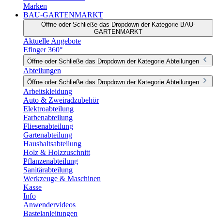
Marken
BAU-GARTENMARKT
Öffne oder Schließe das Dropdown der Kategorie BAU-
GARTENMARKT
Aktuelle Angebote
Efinger 360°
Öffne oder Schließe das Dropdown der Kategorie Abteilungen
Abteilungen
Öffne oder Schließe das Dropdown der Kategorie Abteilungen
Arbeitskleidung
Auto & Zweiradzubehör
Elektroabteilung
Farbenabteilung
Fliesenabteilung
Gartenabteilung
Haushaltsabteilung
Holz & Holzzuschnitt
Pflanzenabteilung
Sanitärabteilung
Werkzeuge & Maschinen
Kasse
Info
Anwendervideos
Bastelanleitungen