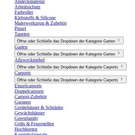
Abdeckmaterial
Arbeitsschutz
Farbroller
Klebstoffe & Silicone
Malerwerkzeug & Zubehör
Pinsel
Tapeten
Öffne oder Schließe das Dropdown der Kategorie Garten
Garten
Öffne oder Schließe das Dropdown der Kategorie Garten
Allzweckmöbel
Öffne oder Schließe das Dropdown der Kategorie Carports
Carports
Öffne oder Schließe das Dropdown der Kategorie Carports
Einzelcarports
Doppelcarports
Carport-Zubehör
Garagen
Gerätehäuser & Schränke
Gewächshäuser
Greenfamily
Grills & Feuerstellen
Hochbeeten
Kaminholzregale