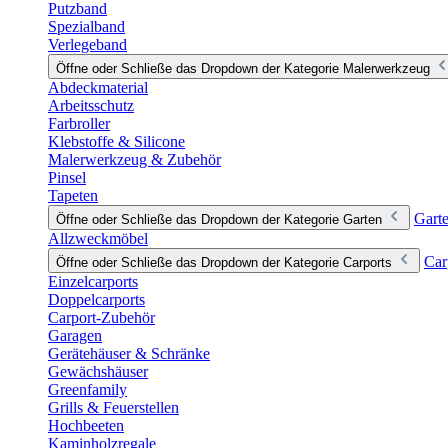
Putzband
Spezialband
Verlegeband
Öffne oder Schließe das Dropdown der Kategorie Malerwerkzeug
Abdeckmaterial
Arbeitsschutz
Farbroller
Klebstoffe & Silicone
Malerwerkzeug & Zubehör
Pinsel
Tapeten
Gart
Öffne oder Schließe das Dropdown der Kategorie Garten
Allzweckmöbel
Car
Öffne oder Schließe das Dropdown der Kategorie Carports
Einzelcarports
Doppelcarports
Carport-Zubehör
Garagen
Gerätehäuser & Schränke
Gewächshäuser
Greenfamily
Grills & Feuerstellen
Hochbeeten
Kaminholzregale