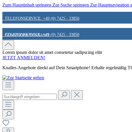
Zum Hauptinhalt springen
Zur Suche springen
Zur Hauptnavigation 
TELEFONSERVICE: +49 (0) 7425 - 33850
TELEFONSERVICE: +49 (0) 7425 - 33850
GÜNSTIGER VERSAND
GÜNSTIGER VERSAND
FAIR & KUNDENORIENTIERT
Lorem ipsum dolor sit amet
consetetur sadipscing elitr
JETZT ANMELDEN!
Knaller-Angebote direkt auf Dein Smartphone! Erhalte regelmäßig TOP
FAIR & KUNDENORIENTIERT
HINWEIS ZU STATIONÄREN PREISEN
HINWEIS ZU STATIONÄREN PREISEN