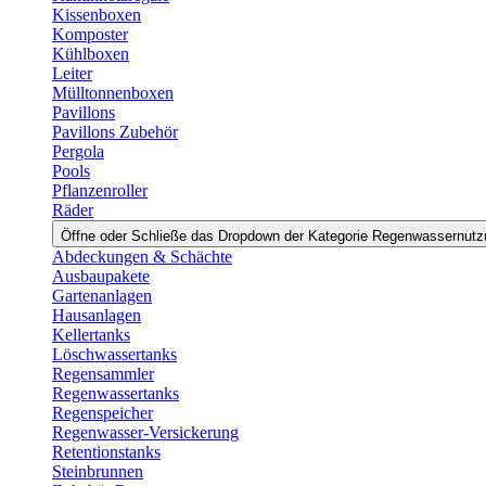
Kissenboxen
Komposter
Kühlboxen
Leiter
Mülltonnenboxen
Pavillons
Pavillons Zubehör
Pergola
Pools
Pflanzenroller
Räder
Öffne oder Schließe das Dropdown der Kategorie Regenwassernut
Abdeckungen & Schächte
Ausbaupakete
Gartenanlagen
Hausanlagen
Kellertanks
Löschwassertanks
Regensammler
Regenwassertanks
Regenspeicher
Regenwasser-Versickerung
Retentionstanks
Steinbrunnen