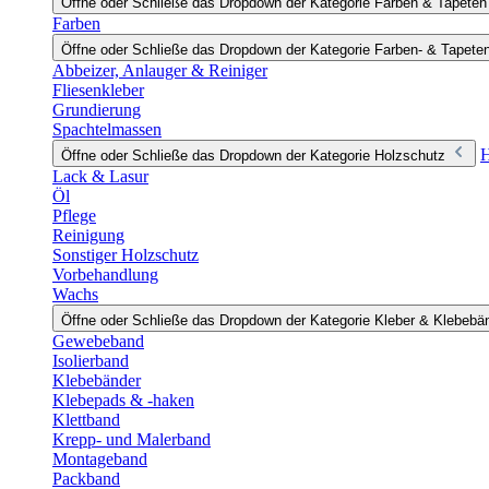
Öffne oder Schließe das Dropdown der Kategorie Farben & Tapeten
Farben
Öffne oder Schließe das Dropdown der Kategorie Farben- & Tapete
Abbeizer, Anlauger & Reiniger
Fliesenkleber
Grundierung
Spachtelmassen
H
Öffne oder Schließe das Dropdown der Kategorie Holzschutz
Lack & Lasur
Öl
Pflege
Reinigung
Sonstiger Holzschutz
Vorbehandlung
Wachs
Öffne oder Schließe das Dropdown der Kategorie Kleber & Klebebä
Gewebeband
Isolierband
Klebebänder
Klebepads & -haken
Klettband
Krepp- und Malerband
Montageband
Packband