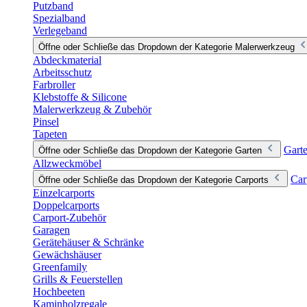
Putzband
Spezialband
Verlegeband
Öffne oder Schließe das Dropdown der Kategorie Malerwerkzeug
Abdeckmaterial
Arbeitsschutz
Farbroller
Klebstoffe & Silicone
Malerwerkzeug & Zubehör
Pinsel
Tapeten
Gart
Öffne oder Schließe das Dropdown der Kategorie Garten
Allzweckmöbel
Car
Öffne oder Schließe das Dropdown der Kategorie Carports
Einzelcarports
Doppelcarports
Carport-Zubehör
Garagen
Gerätehäuser & Schränke
Gewächshäuser
Greenfamily
Grills & Feuerstellen
Hochbeeten
Kaminholzregale