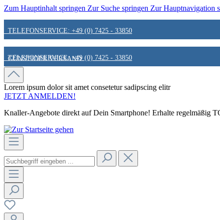
Zum Hauptinhalt springen
Zur Suche springen
Zur Hauptnavigation 
TELEFONSERVICE: +49 (0) 7425 - 33850
TELEFONSERVICE: +49 (0) 7425 - 33850
GÜNSTIGER VERSAND
GÜNSTIGER VERSAND
FAIR & KUNDENORIENTIERT
Lorem ipsum dolor sit amet
consetetur sadipscing elitr
JETZT ANMELDEN!
Knaller-Angebote direkt auf Dein Smartphone! Erhalte regelmäßig TOP
FAIR & KUNDENORIENTIERT
HINWEIS ZU STATIONÄREN PREISEN
HINWEIS ZU STATIONÄREN PREISEN