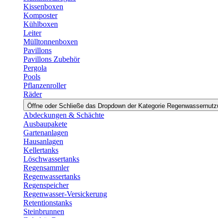
Kissenboxen
Komposter
Kühlboxen
Leiter
Mülltonnenboxen
Pavillons
Pavillons Zubehör
Pergola
Pools
Pflanzenroller
Räder
Öffne oder Schließe das Dropdown der Kategorie Regenwassernut
Abdeckungen & Schächte
Ausbaupakete
Gartenanlagen
Hausanlagen
Kellertanks
Löschwassertanks
Regensammler
Regenwassertanks
Regenspeicher
Regenwasser-Versickerung
Retentionstanks
Steinbrunnen