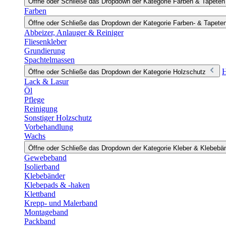
Öffne oder Schließe das Dropdown der Kategorie Farben & Tapeten
Farben
Öffne oder Schließe das Dropdown der Kategorie Farben- & Tapete
Abbeizer, Anlauger & Reiniger
Fliesenkleber
Grundierung
Spachtelmassen
H
Öffne oder Schließe das Dropdown der Kategorie Holzschutz
Lack & Lasur
Öl
Pflege
Reinigung
Sonstiger Holzschutz
Vorbehandlung
Wachs
Öffne oder Schließe das Dropdown der Kategorie Kleber & Klebebä
Gewebeband
Isolierband
Klebebänder
Klebepads & -haken
Klettband
Krepp- und Malerband
Montageband
Packband