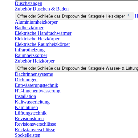
Duschstangen
Zubehör Duschen & Baden
H
Öffne oder Schließe das Dropdown der Kategorie Heizkörper
Aluminiumheizkörper
Badheizkörper
Elektrische Handtuchwärmer
Elektrische Heizkörper
Elektrische Raumheizkörper
Infrarotheizung
Raumheizkörper
Zubehör Heizkörper
Öffne oder Schließe das Dropdown der Kategorie Wasser- & Lüftun
Dachrinnensysteme
Dichtungen
Entwässerungstechnik
HT-Innenentwässerung
Installation
Kaltwasserleitung
Kamintüren
Lüftungstechnik
Revisionstüren
Revisionsverschlüsse
Rückstauverschlüsse
Sockelleisten