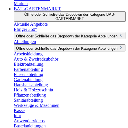
Marken
BAU-GARTENMARKT
Öffne oder Schließe das Dropdown der Kategorie BAU-
GARTENMARKT
Aktuelle Angebote
Efinger 360°
Öffne oder Schließe das Dropdown der Kategorie Abteilungen
Abteilungen
Öffne oder Schließe das Dropdown der Kategorie Abteilungen
Arbeitskleidung
Auto & Zweiradzubehör
Elektroabteilung
Farbenabteilung
Fliesenabteilung
Gartenabteilung
Haushaltsabteilung
Holz & Holzzuschnitt
Pflanzenabteilung
Sanitärabteilung
Werkzeuge & Maschinen
Kasse
Info
Anwendervideos
Bastelanleitungen