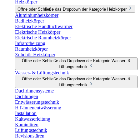
Heizkörper
Öffne oder Schließe das Dropdown der Kategorie Heizkörper
Aluminiumheizkörper
Badheizkörper
Elektrische Handtuchwärmer
Elektrische Heizkörper
Elektrische Raumheizkörper
Infrarotheizung
Raumheizkörper
Zubehör Heizkörper
Öffne oder Schließe das Dropdown der Kategorie Wasser- &
Lüftungstechnik
Wasser- & Lüftungstechnik
Öffne oder Schließe das Dropdown der Kategorie Wasser- &
Lüftungstechnik
Dachrinnensysteme
Dichtungen
Entwässerungstechnik
HT-Innenentwässerung
Installation
Kaltwasserleitung
Kamintüren
Lüftungstechnik
Revisionstüren