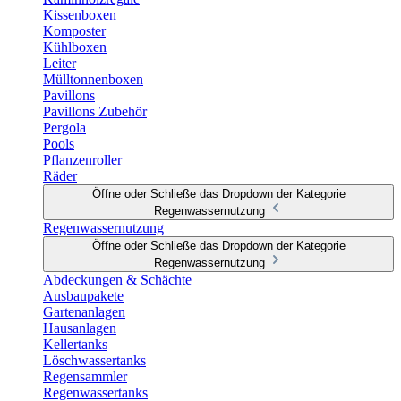
Kissenboxen
Komposter
Kühlboxen
Leiter
Mülltonnenboxen
Pavillons
Pavillons Zubehör
Pergola
Pools
Pflanzenroller
Räder
Öffne oder Schließe das Dropdown der Kategorie
Regenwassernutzung
Regenwassernutzung
Öffne oder Schließe das Dropdown der Kategorie
Regenwassernutzung
Abdeckungen & Schächte
Ausbaupakete
Gartenanlagen
Hausanlagen
Kellertanks
Löschwassertanks
Regensammler
Regenwassertanks