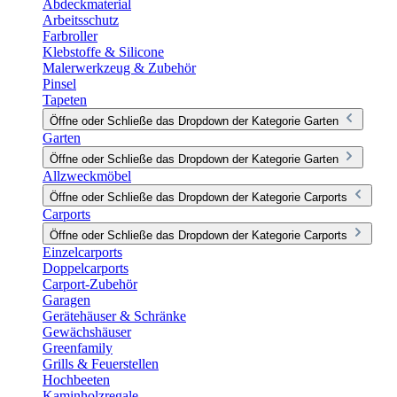
Abdeckmaterial
Arbeitsschutz
Farbroller
Klebstoffe & Silicone
Malerwerkzeug & Zubehör
Pinsel
Tapeten
Öffne oder Schließe das Dropdown der Kategorie Garten
Garten
Öffne oder Schließe das Dropdown der Kategorie Garten
Allzweckmöbel
Öffne oder Schließe das Dropdown der Kategorie Carports
Carports
Öffne oder Schließe das Dropdown der Kategorie Carports
Einzelcarports
Doppelcarports
Carport-Zubehör
Garagen
Gerätehäuser & Schränke
Gewächshäuser
Greenfamily
Grills & Feuerstellen
Hochbeeten
Kaminholzregale