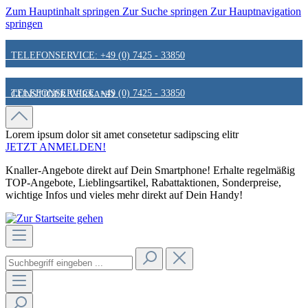
Zum Hauptinhalt springen
Zur Suche springen
Zur Hauptnavigation
springen
TELEFONSERVICE: +49 (0) 7425 - 33850
TELEFONSERVICE: +49 (0) 7425 - 33850
GÜNSTIGER VERSAND
GÜNSTIGER VERSAND
FAIR & KUNDENORIENTIERT
Lorem ipsum dolor sit amet
consetetur sadipscing elitr
JETZT ANMELDEN!
Knaller-Angebote direkt auf Dein Smartphone! Erhalte regelmäßig
FAIR & KUNDENORIENTIERT
HINWEIS ZU STATIONÄREN PREISEN
TOP-Angebote, Lieblingsartikel, Rabattaktionen, Sonderpreise,
wichtige Infos und vieles mehr direkt auf Dein Handy!
HINWEIS ZU STATIONÄREN PREISEN