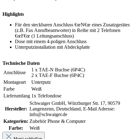
Highlights
Für den steckbaren Anschluss €œN€œ eines Zusatzgerätes
(z.B. Fax Anrufbeantworter) in Reihe mit 2 Telefonen
€œF€œ (1 Leitungsanschluss)
Dose mit einem 4-poligen Anschluss
Unterputzinstallation mit Abdeckplatte
Technische Daten
1 x TAE-N Buchse (6P4C)
Anschlüsse
2 x TAE-F Buchse (6P4C)
Montageart
Unterputz
Farbe
Weiß
Lieferumfang
1x Telefondose
Schwaiger GmbH, Würzburger Str. 17, 90579
Hersteller:
Langenzenn, Deutschland, E-Mail Adresse:
info@schwaiger.de
Kategorien:
Zubehör Phone & Computer
Farbe:
Weiß
Menü schließen