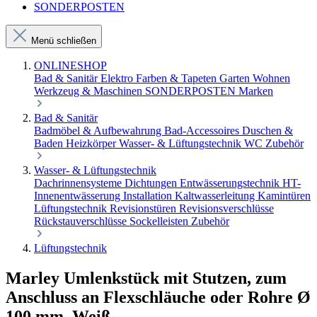
SONDERPOSTEN
Menü schließen
ONLINESHOP
Bad & Sanitär
Elektro
Farben & Tapeten
Garten
Wohnen
Werkzeug & Maschinen
SONDERPOSTEN
Marken
Bad & Sanitär
Badmöbel & Aufbewahrung
Bad-Accessoires
Duschen &
Baden
Heizkörper
Wasser- & Lüftungstechnik
WC Zubehör
Wasser- & Lüftungstechnik
Dachrinnensysteme
Dichtungen
Entwässerungstechnik
HT-
Innenentwässerung
Installation
Kaltwasserleitung
Kamintüren
Lüftungstechnik
Revisionstüren
Revisionsverschlüsse
Rückstauverschlüsse
Sockelleisten
Zubehör
Lüftungstechnik
Marley Umlenkstück mit Stutzen, zum
Anschluss an Flexschläuche oder Rohre Ø
100 mm, Weiß