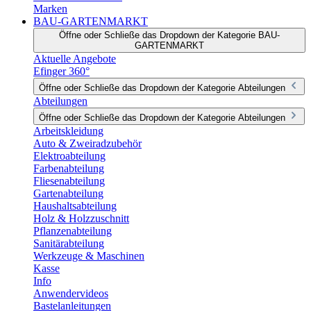
Marken
BAU-GARTENMARKT
Öffne oder Schließe das Dropdown der Kategorie BAU-
GARTENMARKT
Aktuelle Angebote
Efinger 360°
Öffne oder Schließe das Dropdown der Kategorie Abteilungen
Abteilungen
Öffne oder Schließe das Dropdown der Kategorie Abteilungen
Arbeitskleidung
Auto & Zweiradzubehör
Elektroabteilung
Farbenabteilung
Fliesenabteilung
Gartenabteilung
Haushaltsabteilung
Holz & Holzzuschnitt
Pflanzenabteilung
Sanitärabteilung
Werkzeuge & Maschinen
Kasse
Info
Anwendervideos
Bastelanleitungen