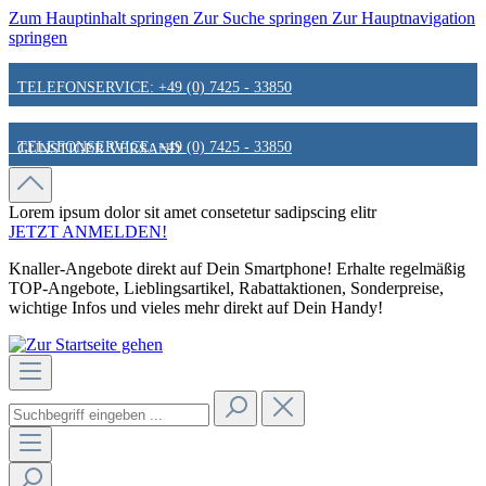
Zum Hauptinhalt springen
Zur Suche springen
Zur Hauptnavigation
springen
TELEFONSERVICE: +49 (0) 7425 - 33850
TELEFONSERVICE: +49 (0) 7425 - 33850
GÜNSTIGER VERSAND
GÜNSTIGER VERSAND
FAIR & KUNDENORIENTIERT
Lorem ipsum dolor sit amet
consetetur sadipscing elitr
JETZT ANMELDEN!
Knaller-Angebote direkt auf Dein Smartphone! Erhalte regelmäßig
FAIR & KUNDENORIENTIERT
HINWEIS ZU STATIONÄREN PREISEN
TOP-Angebote, Lieblingsartikel, Rabattaktionen, Sonderpreise,
wichtige Infos und vieles mehr direkt auf Dein Handy!
HINWEIS ZU STATIONÄREN PREISEN