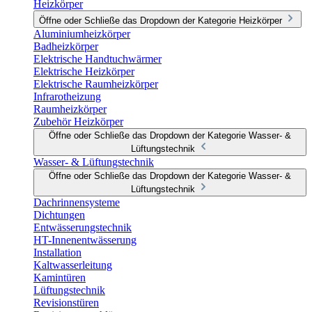
Heizkörper
Öffne oder Schließe das Dropdown der Kategorie Heizkörper
Aluminiumheizkörper
Badheizkörper
Elektrische Handtuchwärmer
Elektrische Heizkörper
Elektrische Raumheizkörper
Infrarotheizung
Raumheizkörper
Zubehör Heizkörper
Öffne oder Schließe das Dropdown der Kategorie Wasser- &
Lüftungstechnik
Wasser- & Lüftungstechnik
Öffne oder Schließe das Dropdown der Kategorie Wasser- &
Lüftungstechnik
Dachrinnensysteme
Dichtungen
Entwässerungstechnik
HT-Innenentwässerung
Installation
Kaltwasserleitung
Kamintüren
Lüftungstechnik
Revisionstüren