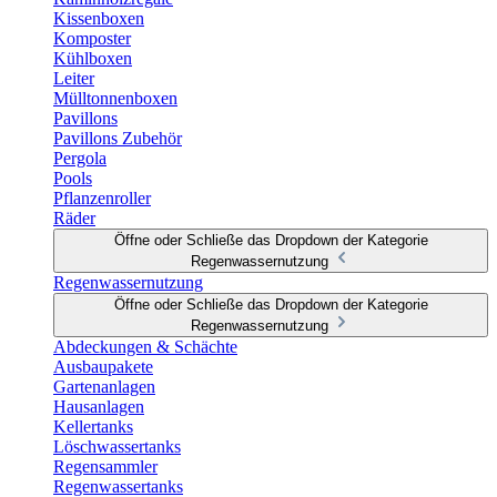
Kissenboxen
Komposter
Kühlboxen
Leiter
Mülltonnenboxen
Pavillons
Pavillons Zubehör
Pergola
Pools
Pflanzenroller
Räder
Öffne oder Schließe das Dropdown der Kategorie
Regenwassernutzung
Regenwassernutzung
Öffne oder Schließe das Dropdown der Kategorie
Regenwassernutzung
Abdeckungen & Schächte
Ausbaupakete
Gartenanlagen
Hausanlagen
Kellertanks
Löschwassertanks
Regensammler
Regenwassertanks