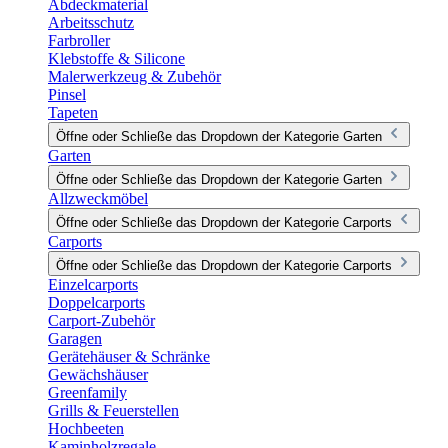
Abdeckmaterial
Arbeitsschutz
Farbroller
Klebstoffe & Silicone
Malerwerkzeug & Zubehör
Pinsel
Tapeten
Öffne oder Schließe das Dropdown der Kategorie Garten
Garten
Öffne oder Schließe das Dropdown der Kategorie Garten
Allzweckmöbel
Öffne oder Schließe das Dropdown der Kategorie Carports
Carports
Öffne oder Schließe das Dropdown der Kategorie Carports
Einzelcarports
Doppelcarports
Carport-Zubehör
Garagen
Gerätehäuser & Schränke
Gewächshäuser
Greenfamily
Grills & Feuerstellen
Hochbeeten
Kaminholzregale