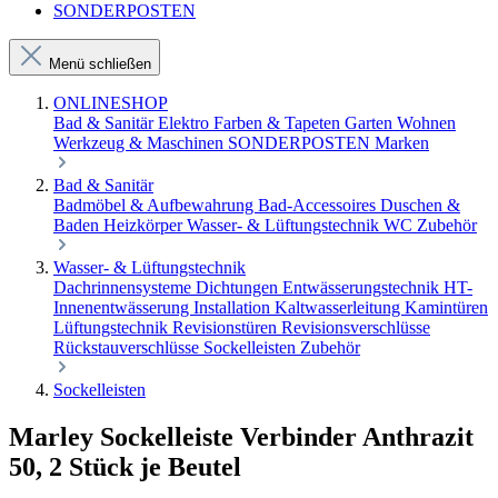
SONDERPOSTEN
Menü schließen
ONLINESHOP
Bad & Sanitär
Elektro
Farben & Tapeten
Garten
Wohnen
Werkzeug & Maschinen
SONDERPOSTEN
Marken
Bad & Sanitär
Badmöbel & Aufbewahrung
Bad-Accessoires
Duschen &
Baden
Heizkörper
Wasser- & Lüftungstechnik
WC Zubehör
Wasser- & Lüftungstechnik
Dachrinnensysteme
Dichtungen
Entwässerungstechnik
HT-
Innenentwässerung
Installation
Kaltwasserleitung
Kamintüren
Lüftungstechnik
Revisionstüren
Revisionsverschlüsse
Rückstauverschlüsse
Sockelleisten
Zubehör
Sockelleisten
Marley Sockelleiste Verbinder Anthrazit
50, 2 Stück je Beutel