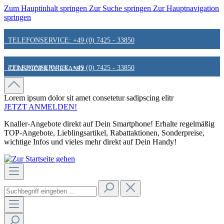
Zum Hauptinhalt springen
Zur Suche springen
Zur Hauptnavigation
springen
TELEFONSERVICE: +49 (0) 7425 - 33850
TELEFONSERVICE: +49 (0) 7425 - 33850
GÜNSTIGER VERSAND
GÜNSTIGER VERSAND
FAIR & KUNDENORIENTIERT
Lorem ipsum dolor sit amet
consetetur sadipscing elitr
JETZT ANMELDEN!
Knaller-Angebote direkt auf Dein Smartphone! Erhalte regelmäßig
FAIR & KUNDENORIENTIERT
HINWEIS ZU STATIONÄREN PREISEN
TOP-Angebote, Lieblingsartikel, Rabattaktionen, Sonderpreise,
wichtige Infos und vieles mehr direkt auf Dein Handy!
HINWEIS ZU STATIONÄREN PREISEN