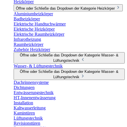
Heizkörper
Öffne oder Schließe das Dropdown der Kategorie Heizkörper
Aluminiumheizkörper
Badheizkörper
Elektrische Handtuchwärmer
Elektrische Heizkörper
Elektrische Raumheizkörper
Infrarotheizung
Raumheizkörper
Zubehör Heizkörper
Öffne oder Schließe das Dropdown der Kategorie Wasser- &
Lüftungstechnik
Wasser- & Lüftungstechnik
Öffne oder Schließe das Dropdown der Kategorie Wasser- &
Lüftungstechnik
Dachrinnensysteme
Dichtungen
Entwässerungstechnik
HT-Innenentwässerung
Installation
Kaltwasserleitung
Kamintüren
Lüftungstechnik
Revisionstüren