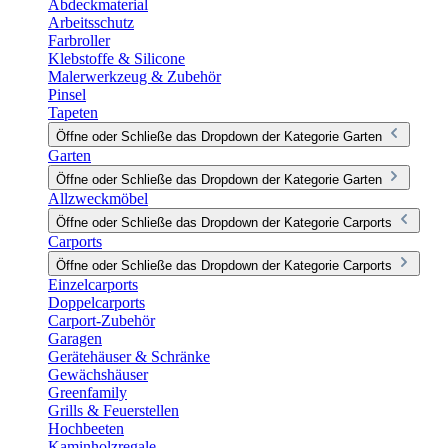
Abdeckmaterial
Arbeitsschutz
Farbroller
Klebstoffe & Silicone
Malerwerkzeug & Zubehör
Pinsel
Tapeten
Öffne oder Schließe das Dropdown der Kategorie Garten
Garten
Öffne oder Schließe das Dropdown der Kategorie Garten
Allzweckmöbel
Öffne oder Schließe das Dropdown der Kategorie Carports
Carports
Öffne oder Schließe das Dropdown der Kategorie Carports
Einzelcarports
Doppelcarports
Carport-Zubehör
Garagen
Gerätehäuser & Schränke
Gewächshäuser
Greenfamily
Grills & Feuerstellen
Hochbeeten
Kaminholzregale