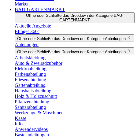
Marken
BAU-GARTENMARKT
Öffne oder Schließe das Dropdown der Kategorie BAU-
GARTENMARKT
Aktuelle Angebote
Efinger 360°
Öffne oder Schließe das Dropdown der Kategorie Abteilungen
Abteilungen
Öffne oder Schließe das Dropdown der Kategorie Abteilungen
Arbeitskleidung
Auto & Zweiradzubehör
Elektroabteilung
Farbenabteilung
Fliesenabteilung
Gartenabteilung
Haushaltsabteilung
Holz & Holzzuschnitt
Pflanzenabteilung
Sanitärabteilung
Werkzeuge & Maschinen
Kasse
Info
Anwendervideos
Bastelanleitungen