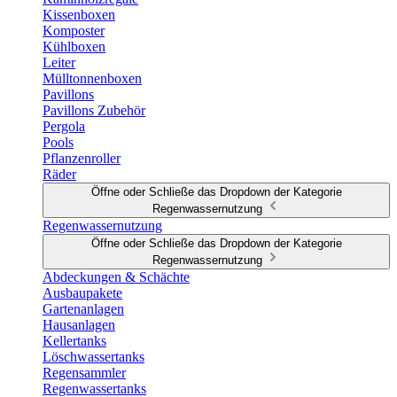
Kissenboxen
Komposter
Kühlboxen
Leiter
Mülltonnenboxen
Pavillons
Pavillons Zubehör
Pergola
Pools
Pflanzenroller
Räder
Öffne oder Schließe das Dropdown der Kategorie
Regenwassernutzung
Regenwassernutzung
Öffne oder Schließe das Dropdown der Kategorie
Regenwassernutzung
Abdeckungen & Schächte
Ausbaupakete
Gartenanlagen
Hausanlagen
Kellertanks
Löschwassertanks
Regensammler
Regenwassertanks