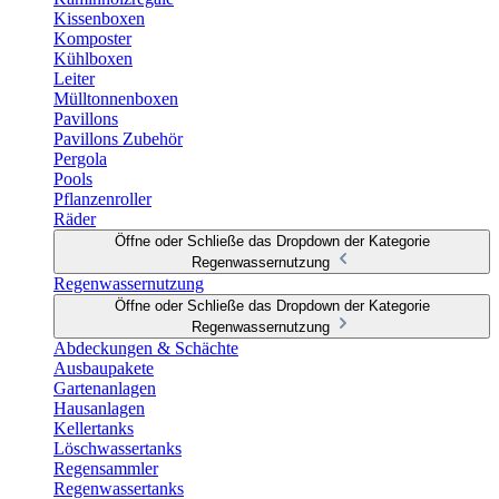
Kissenboxen
Komposter
Kühlboxen
Leiter
Mülltonnenboxen
Pavillons
Pavillons Zubehör
Pergola
Pools
Pflanzenroller
Räder
Öffne oder Schließe das Dropdown der Kategorie
Regenwassernutzung
Regenwassernutzung
Öffne oder Schließe das Dropdown der Kategorie
Regenwassernutzung
Abdeckungen & Schächte
Ausbaupakete
Gartenanlagen
Hausanlagen
Kellertanks
Löschwassertanks
Regensammler
Regenwassertanks