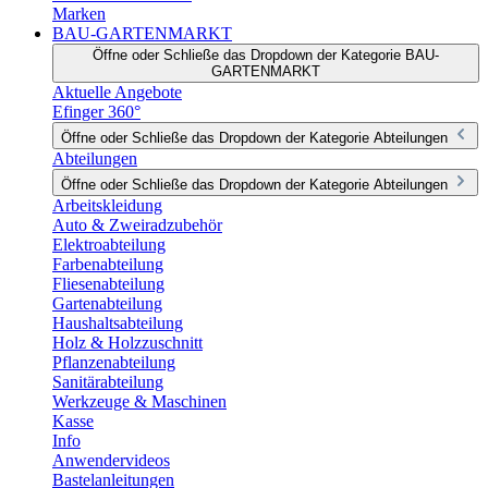
Marken
BAU-GARTENMARKT
Öffne oder Schließe das Dropdown der Kategorie BAU-
GARTENMARKT
Aktuelle Angebote
Efinger 360°
Öffne oder Schließe das Dropdown der Kategorie Abteilungen
Abteilungen
Öffne oder Schließe das Dropdown der Kategorie Abteilungen
Arbeitskleidung
Auto & Zweiradzubehör
Elektroabteilung
Farbenabteilung
Fliesenabteilung
Gartenabteilung
Haushaltsabteilung
Holz & Holzzuschnitt
Pflanzenabteilung
Sanitärabteilung
Werkzeuge & Maschinen
Kasse
Info
Anwendervideos
Bastelanleitungen