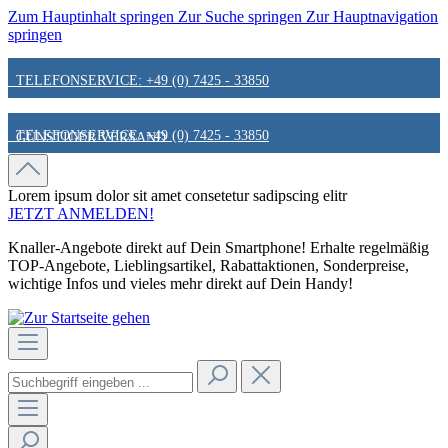
Zum Hauptinhalt springen
Zur Suche springen
Zur Hauptnavigation
springen
TELEFONSERVICE: +49 (0) 7425 - 33850
TELEFONSERVICE: +49 (0) 7425 - 33850
GÜNSTIGER VERSAND
GÜNSTIGER VERSAND
FAIR & KUNDENORIENTIERT
Lorem ipsum dolor sit amet
consetetur sadipscing elitr
JETZT ANMELDEN!
Knaller-Angebote direkt auf Dein Smartphone! Erhalte regelmäßig
FAIR & KUNDENORIENTIERT
HINWEIS ZU STATIONÄREN PREISEN
TOP-Angebote, Lieblingsartikel, Rabattaktionen, Sonderpreise,
wichtige Infos und vieles mehr direkt auf Dein Handy!
HINWEIS ZU STATIONÄREN PREISEN