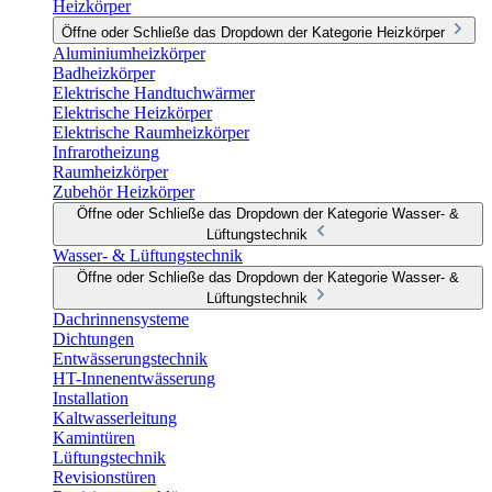
Heizkörper
Öffne oder Schließe das Dropdown der Kategorie Heizkörper
Aluminiumheizkörper
Badheizkörper
Elektrische Handtuchwärmer
Elektrische Heizkörper
Elektrische Raumheizkörper
Infrarotheizung
Raumheizkörper
Zubehör Heizkörper
Öffne oder Schließe das Dropdown der Kategorie Wasser- &
Lüftungstechnik
Wasser- & Lüftungstechnik
Öffne oder Schließe das Dropdown der Kategorie Wasser- &
Lüftungstechnik
Dachrinnensysteme
Dichtungen
Entwässerungstechnik
HT-Innenentwässerung
Installation
Kaltwasserleitung
Kamintüren
Lüftungstechnik
Revisionstüren