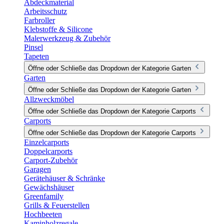
Abdeckmaterial
Arbeitsschutz
Farbroller
Klebstoffe & Silicone
Malerwerkzeug & Zubehör
Pinsel
Tapeten
Öffne oder Schließe das Dropdown der Kategorie Garten
Garten
Öffne oder Schließe das Dropdown der Kategorie Garten
Allzweckmöbel
Öffne oder Schließe das Dropdown der Kategorie Carports
Carports
Öffne oder Schließe das Dropdown der Kategorie Carports
Einzelcarports
Doppelcarports
Carport-Zubehör
Garagen
Gerätehäuser & Schränke
Gewächshäuser
Greenfamily
Grills & Feuerstellen
Hochbeeten
Kaminholzregale