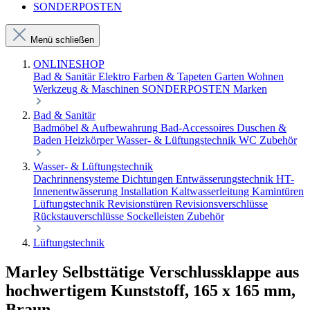
SONDERPOSTEN
Menü schließen
ONLINESHOP
Bad & Sanitär
Elektro
Farben & Tapeten
Garten
Wohnen
Werkzeug & Maschinen
SONDERPOSTEN
Marken
Bad & Sanitär
Badmöbel & Aufbewahrung
Bad-Accessoires
Duschen &
Baden
Heizkörper
Wasser- & Lüftungstechnik
WC Zubehör
Wasser- & Lüftungstechnik
Dachrinnensysteme
Dichtungen
Entwässerungstechnik
HT-
Innenentwässerung
Installation
Kaltwasserleitung
Kamintüren
Lüftungstechnik
Revisionstüren
Revisionsverschlüsse
Rückstauverschlüsse
Sockelleisten
Zubehör
Lüftungstechnik
Marley Selbsttätige Verschlussklappe aus
hochwertigem Kunststoff, 165 x 165 mm,
Braun