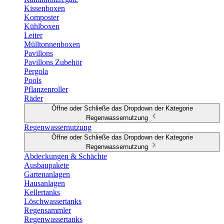
Kissenboxen
Komposter
Kühlboxen
Leiter
Mülltonnenboxen
Pavillons
Pavillons Zubehör
Pergola
Pools
Pflanzenroller
Räder
Öffne oder Schließe das Dropdown der Kategorie
Regenwassernutzung
Regenwassernutzung
Öffne oder Schließe das Dropdown der Kategorie
Regenwassernutzung
Abdeckungen & Schächte
Ausbaupakete
Gartenanlagen
Hausanlagen
Kellertanks
Löschwassertanks
Regensammler
Regenwassertanks