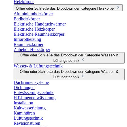
Heizkörper
Öffne oder Schließe das Dropdown der Kategorie Heizkörper
Aluminiumheizkörper
Badheizkörper
Elektrische Handtuchwärmer
Elektrische Heizkörper
Elektrische Raumheizkörper
Infrarotheizung
Raumheizkörper
Zubehör Heizkörper
Öffne oder Schließe das Dropdown der Kategorie Wasser- &
Lüftungstechnik
Wasser- & Lüftungstechnik
Öffne oder Schließe das Dropdown der Kategorie Wasser- &
Lüftungstechnik
Dachrinnensysteme
Dichtungen
Entwässerungstechnik
HT-Innenentwässerung
Installation
Kaltwasserleitung
Kamintüren
Lüftungstechnik
Revisionstüren