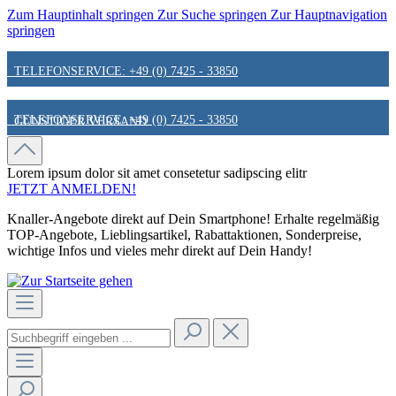
Zum Hauptinhalt springen
Zur Suche springen
Zur Hauptnavigation
springen
TELEFONSERVICE: +49 (0) 7425 - 33850
TELEFONSERVICE: +49 (0) 7425 - 33850
GÜNSTIGER VERSAND
GÜNSTIGER VERSAND
FAIR & KUNDENORIENTIERT
Lorem ipsum dolor sit amet
consetetur sadipscing elitr
JETZT ANMELDEN!
Knaller-Angebote direkt auf Dein Smartphone! Erhalte regelmäßig
FAIR & KUNDENORIENTIERT
HINWEIS ZU STATIONÄREN PREISEN
TOP-Angebote, Lieblingsartikel, Rabattaktionen, Sonderpreise,
wichtige Infos und vieles mehr direkt auf Dein Handy!
HINWEIS ZU STATIONÄREN PREISEN