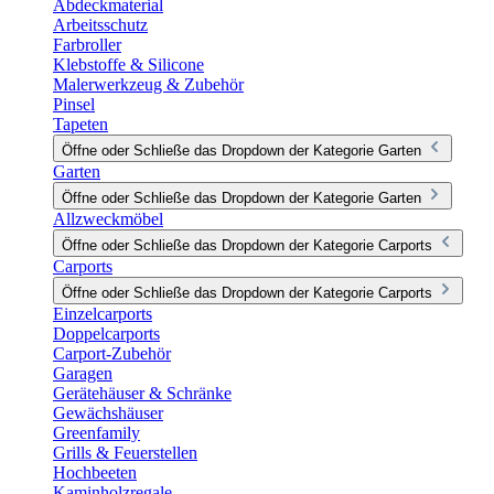
Abdeckmaterial
Arbeitsschutz
Farbroller
Klebstoffe & Silicone
Malerwerkzeug & Zubehör
Pinsel
Tapeten
Öffne oder Schließe das Dropdown der Kategorie Garten
Garten
Öffne oder Schließe das Dropdown der Kategorie Garten
Allzweckmöbel
Öffne oder Schließe das Dropdown der Kategorie Carports
Carports
Öffne oder Schließe das Dropdown der Kategorie Carports
Einzelcarports
Doppelcarports
Carport-Zubehör
Garagen
Gerätehäuser & Schränke
Gewächshäuser
Greenfamily
Grills & Feuerstellen
Hochbeeten
Kaminholzregale