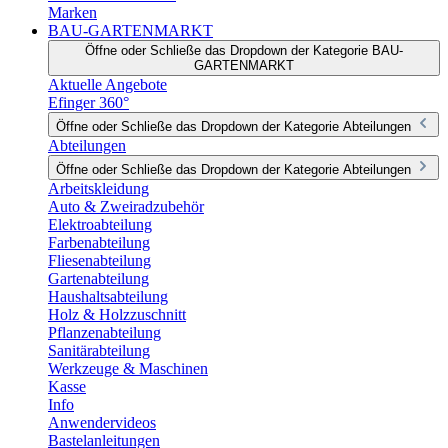
Marken
BAU-GARTENMARKT
Öffne oder Schließe das Dropdown der Kategorie BAU-
GARTENMARKT
Aktuelle Angebote
Efinger 360°
Öffne oder Schließe das Dropdown der Kategorie Abteilungen
Abteilungen
Öffne oder Schließe das Dropdown der Kategorie Abteilungen
Arbeitskleidung
Auto & Zweiradzubehör
Elektroabteilung
Farbenabteilung
Fliesenabteilung
Gartenabteilung
Haushaltsabteilung
Holz & Holzzuschnitt
Pflanzenabteilung
Sanitärabteilung
Werkzeuge & Maschinen
Kasse
Info
Anwendervideos
Bastelanleitungen