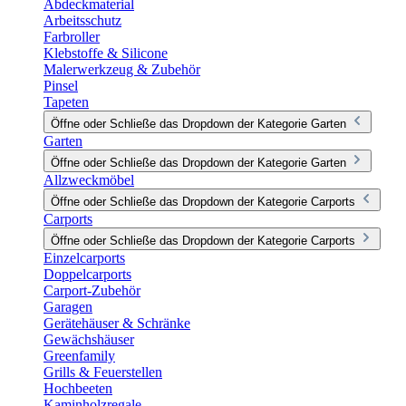
Abdeckmaterial
Arbeitsschutz
Farbroller
Klebstoffe & Silicone
Malerwerkzeug & Zubehör
Pinsel
Tapeten
Öffne oder Schließe das Dropdown der Kategorie Garten
Garten
Öffne oder Schließe das Dropdown der Kategorie Garten
Allzweckmöbel
Öffne oder Schließe das Dropdown der Kategorie Carports
Carports
Öffne oder Schließe das Dropdown der Kategorie Carports
Einzelcarports
Doppelcarports
Carport-Zubehör
Garagen
Gerätehäuser & Schränke
Gewächshäuser
Greenfamily
Grills & Feuerstellen
Hochbeeten
Kaminholzregale