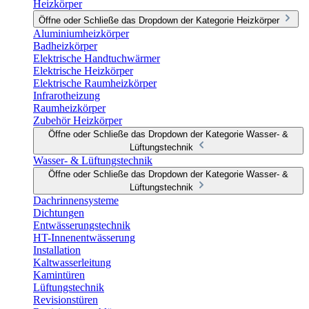
Heizkörper
Öffne oder Schließe das Dropdown der Kategorie Heizkörper
Aluminiumheizkörper
Badheizkörper
Elektrische Handtuchwärmer
Elektrische Heizkörper
Elektrische Raumheizkörper
Infrarotheizung
Raumheizkörper
Zubehör Heizkörper
Öffne oder Schließe das Dropdown der Kategorie Wasser- &
Lüftungstechnik
Wasser- & Lüftungstechnik
Öffne oder Schließe das Dropdown der Kategorie Wasser- &
Lüftungstechnik
Dachrinnensysteme
Dichtungen
Entwässerungstechnik
HT-Innenentwässerung
Installation
Kaltwasserleitung
Kamintüren
Lüftungstechnik
Revisionstüren