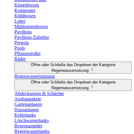
Kissenboxen
Komposter
Kühlboxen
Leiter
Mülltonnenboxen
Pavillons
Pavillons Zubehör
Pergola
Pools
Pflanzenroller
Räder
Öffne oder Schließe das Dropdown der Kategorie
Regenwassernutzung
Regenwassernutzung
Öffne oder Schließe das Dropdown der Kategorie
Regenwassernutzung
Abdeckungen & Schächte
Ausbaupakete
Gartenanlagen
Hausanlagen
Kellertanks
Löschwassertanks
Regensammler
Regenwassertanks