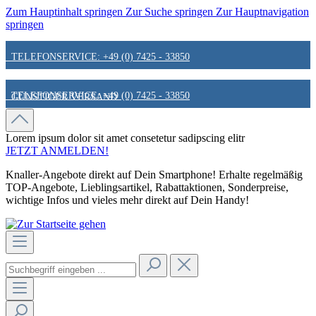
Zum Hauptinhalt springen
Zur Suche springen
Zur Hauptnavigation
springen
TELEFONSERVICE: +49 (0) 7425 - 33850
TELEFONSERVICE: +49 (0) 7425 - 33850
GÜNSTIGER VERSAND
GÜNSTIGER VERSAND
FAIR & KUNDENORIENTIERT
Lorem ipsum dolor sit amet
consetetur sadipscing elitr
JETZT ANMELDEN!
Knaller-Angebote direkt auf Dein Smartphone! Erhalte regelmäßig
FAIR & KUNDENORIENTIERT
HINWEIS ZU STATIONÄREN PREISEN
TOP-Angebote, Lieblingsartikel, Rabattaktionen, Sonderpreise,
wichtige Infos und vieles mehr direkt auf Dein Handy!
HINWEIS ZU STATIONÄREN PREISEN