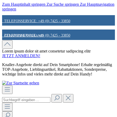
Zum Hauptinhalt springen
Zur Suche springen
Zur Hauptnavigation
springen
TELEFONSERVICE: +49 (0) 7425 - 33850
TELEFONSERVICE: +49 (0) 7425 - 33850
GÜNSTIGER VERSAND
GÜNSTIGER VERSAND
FAIR & KUNDENORIENTIERT
Lorem ipsum dolor sit amet
consetetur sadipscing elitr
JETZT ANMELDEN!
Knaller-Angebote direkt auf Dein Smartphone! Erhalte regelmäßig
FAIR & KUNDENORIENTIERT
HINWEIS ZU STATIONÄREN PREISEN
TOP-Angebote, Lieblingsartikel, Rabattaktionen, Sonderpreise,
wichtige Infos und vieles mehr direkt auf Dein Handy!
HINWEIS ZU STATIONÄREN PREISEN