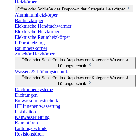
Heizkörper
Öffne oder Schließe das Dropdown der Kategorie Heizkörper
Aluminiumheizkörper
Badheizkörper
Elektrische Handtuchwärmer
Elektrische Heizkörper
Elektrische Raumheizkörper
Infrarotheizung
Raumheizkörper
Zubehör Heizkörper
Öffne oder Schließe das Dropdown der Kategorie Wasser- &
Lüftungstechnik
Wasser- & Lüftungstechnik
Öffne oder Schließe das Dropdown der Kategorie Wasser- &
Lüftungstechnik
Dachrinnensysteme
Dichtungen
Entwässerungstechnik
HT-Innenentwässerung
Installation
Kaltwasserleitung
Kamintüren
Lüftungstechnik
Revisionstüren