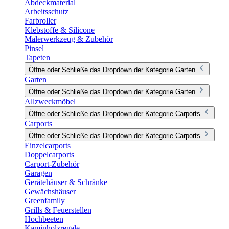
Abdeckmaterial
Arbeitsschutz
Farbroller
Klebstoffe & Silicone
Malerwerkzeug & Zubehör
Pinsel
Tapeten
Öffne oder Schließe das Dropdown der Kategorie Garten
Garten
Öffne oder Schließe das Dropdown der Kategorie Garten
Allzweckmöbel
Öffne oder Schließe das Dropdown der Kategorie Carports
Carports
Öffne oder Schließe das Dropdown der Kategorie Carports
Einzelcarports
Doppelcarports
Carport-Zubehör
Garagen
Gerätehäuser & Schränke
Gewächshäuser
Greenfamily
Grills & Feuerstellen
Hochbeeten
Kaminholzregale