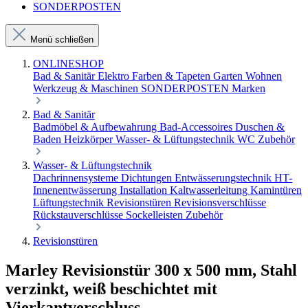
SONDERPOSTEN
Menü schließen
ONLINESHOP
Bad & Sanitär
Elektro
Farben & Tapeten
Garten
Wohnen
Werkzeug & Maschinen
SONDERPOSTEN
Marken
Bad & Sanitär
Badmöbel & Aufbewahrung
Bad-Accessoires
Duschen &
Baden
Heizkörper
Wasser- & Lüftungstechnik
WC Zubehör
Wasser- & Lüftungstechnik
Dachrinnensysteme
Dichtungen
Entwässerungstechnik
HT-
Innenentwässerung
Installation
Kaltwasserleitung
Kamintüren
Lüftungstechnik
Revisionstüren
Revisionsverschlüsse
Rückstauverschlüsse
Sockelleisten
Zubehör
Revisionstüren
Marley Revisionstür 300 x 500 mm, Stahl
verzinkt, weiß beschichtet mit
Vierkantverschluss