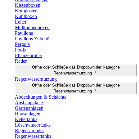
Kissenboxen
Komposter
Kühlboxen
Leiter
Mülltonnenboxen
Pavillons
Pavillons Zubehör
Pergola
Pools
Pflanzenroller
Räder
Öffne oder Schließe das Dropdown der Kategorie
Regenwassernutzung
Regenwassernutzung
Öffne oder Schließe das Dropdown der Kategorie
Regenwassernutzung
Abdeckungen & Schächte
Ausbaupakete
Gartenanlagen
Hausanlagen
Kellertanks
Löschwassertanks
Regensammler
Regenwassertanks