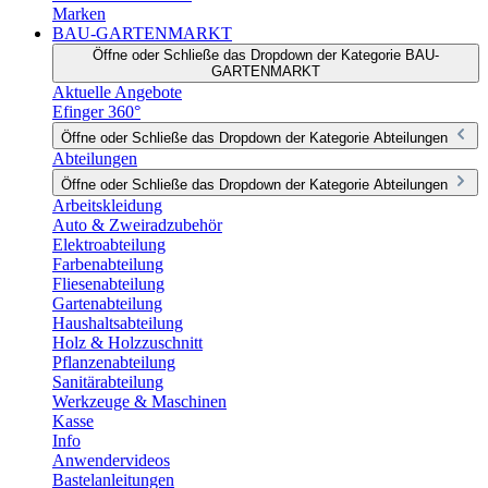
Marken
BAU-GARTENMARKT
Öffne oder Schließe das Dropdown der Kategorie BAU-
GARTENMARKT
Aktuelle Angebote
Efinger 360°
Öffne oder Schließe das Dropdown der Kategorie Abteilungen
Abteilungen
Öffne oder Schließe das Dropdown der Kategorie Abteilungen
Arbeitskleidung
Auto & Zweiradzubehör
Elektroabteilung
Farbenabteilung
Fliesenabteilung
Gartenabteilung
Haushaltsabteilung
Holz & Holzzuschnitt
Pflanzenabteilung
Sanitärabteilung
Werkzeuge & Maschinen
Kasse
Info
Anwendervideos
Bastelanleitungen