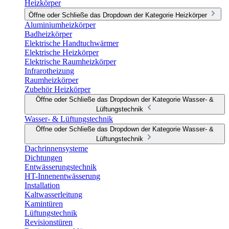
Heizkörper
Öffne oder Schließe das Dropdown der Kategorie Heizkörper
Aluminiumheizkörper
Badheizkörper
Elektrische Handtuchwärmer
Elektrische Heizkörper
Elektrische Raumheizkörper
Infrarotheizung
Raumheizkörper
Zubehör Heizkörper
Öffne oder Schließe das Dropdown der Kategorie Wasser- &
Lüftungstechnik
Wasser- & Lüftungstechnik
Öffne oder Schließe das Dropdown der Kategorie Wasser- &
Lüftungstechnik
Dachrinnensysteme
Dichtungen
Entwässerungstechnik
HT-Innenentwässerung
Installation
Kaltwasserleitung
Kamintüren
Lüftungstechnik
Revisionstüren