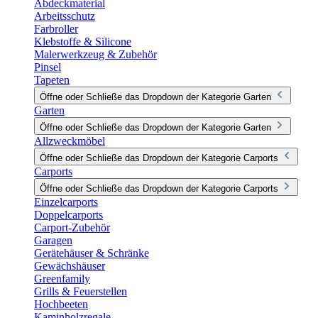
Abdeckmaterial
Arbeitsschutz
Farbroller
Klebstoffe & Silicone
Malerwerkzeug & Zubehör
Pinsel
Tapeten
Öffne oder Schließe das Dropdown der Kategorie Garten
Garten
Öffne oder Schließe das Dropdown der Kategorie Garten
Allzweckmöbel
Öffne oder Schließe das Dropdown der Kategorie Carports
Carports
Öffne oder Schließe das Dropdown der Kategorie Carports
Einzelcarports
Doppelcarports
Carport-Zubehör
Garagen
Gerätehäuser & Schränke
Gewächshäuser
Greenfamily
Grills & Feuerstellen
Hochbeeten
Kaminholzregale