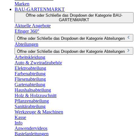
Marken
BAU-GARTENMARKT
Öffne oder Schließe das Dropdown der Kategorie BAU-
GARTENMARKT
Aktuelle Angebote
Efinger 360°
Öffne oder Schließe das Dropdown der Kategorie Abteilungen
Abteilungen
Öffne oder Schließe das Dropdown der Kategorie Abteilungen
Arbeitskleidung
Auto & Zweiradzubehör
Elektroabteilung
Farbenabteilung
Fliesenabteilung
Gartenabteilung
Haushaltsabteilung
Holz & Holzzuschnitt
Pflanzenabteilung
Sanitärabteilung
Werkzeuge & Maschinen
Kasse
Info
Anwendervideos
Bastelanleitungen