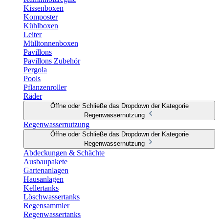
Kissenboxen
Komposter
Kühlboxen
Leiter
Mülltonnenboxen
Pavillons
Pavillons Zubehör
Pergola
Pools
Pflanzenroller
Räder
Öffne oder Schließe das Dropdown der Kategorie
Regenwassernutzung
Regenwassernutzung
Öffne oder Schließe das Dropdown der Kategorie
Regenwassernutzung
Abdeckungen & Schächte
Ausbaupakete
Gartenanlagen
Hausanlagen
Kellertanks
Löschwassertanks
Regensammler
Regenwassertanks