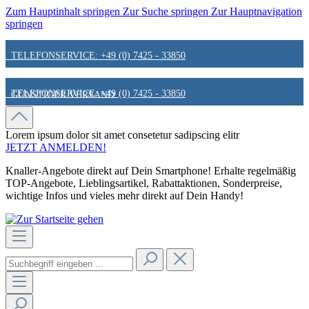
Zum Hauptinhalt springen
Zur Suche springen
Zur Hauptnavigation
springen
TELEFONSERVICE: +49 (0) 7425 - 33850
TELEFONSERVICE: +49 (0) 7425 - 33850
GÜNSTIGER VERSAND
GÜNSTIGER VERSAND
FAIR & KUNDENORIENTIERT
Lorem ipsum dolor sit amet
consetetur sadipscing elitr
JETZT ANMELDEN!
Knaller-Angebote direkt auf Dein Smartphone! Erhalte regelmäßig
FAIR & KUNDENORIENTIERT
HINWEIS ZU STATIONÄREN PREISEN
TOP-Angebote, Lieblingsartikel, Rabattaktionen, Sonderpreise,
wichtige Infos und vieles mehr direkt auf Dein Handy!
HINWEIS ZU STATIONÄREN PREISEN