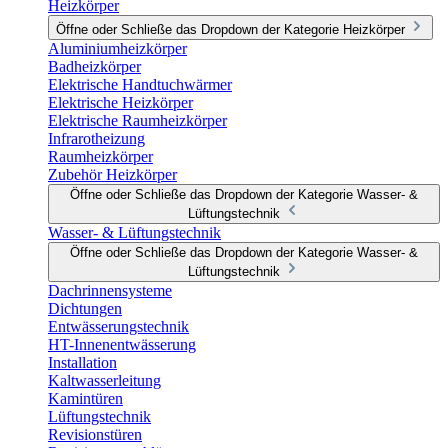
Heizkörper
Öffne oder Schließe das Dropdown der Kategorie Heizkörper
Aluminiumheizkörper
Badheizkörper
Elektrische Handtuchwärmer
Elektrische Heizkörper
Elektrische Raumheizkörper
Infrarotheizung
Raumheizkörper
Zubehör Heizkörper
Öffne oder Schließe das Dropdown der Kategorie Wasser- &
Lüftungstechnik
Wasser- & Lüftungstechnik
Öffne oder Schließe das Dropdown der Kategorie Wasser- &
Lüftungstechnik
Dachrinnensysteme
Dichtungen
Entwässerungstechnik
HT-Innenentwässerung
Installation
Kaltwasserleitung
Kamintüren
Lüftungstechnik
Revisionstüren