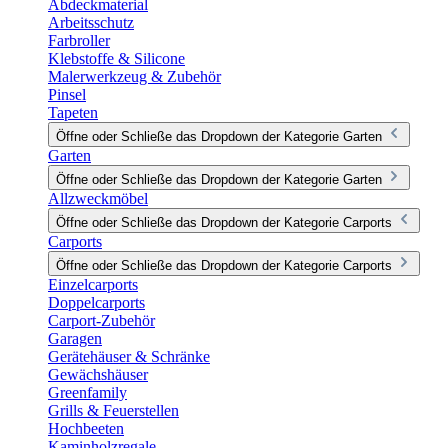
Abdeckmaterial
Arbeitsschutz
Farbroller
Klebstoffe & Silicone
Malerwerkzeug & Zubehör
Pinsel
Tapeten
Öffne oder Schließe das Dropdown der Kategorie Garten
Garten
Öffne oder Schließe das Dropdown der Kategorie Garten
Allzweckmöbel
Öffne oder Schließe das Dropdown der Kategorie Carports
Carports
Öffne oder Schließe das Dropdown der Kategorie Carports
Einzelcarports
Doppelcarports
Carport-Zubehör
Garagen
Gerätehäuser & Schränke
Gewächshäuser
Greenfamily
Grills & Feuerstellen
Hochbeeten
Kaminholzregale