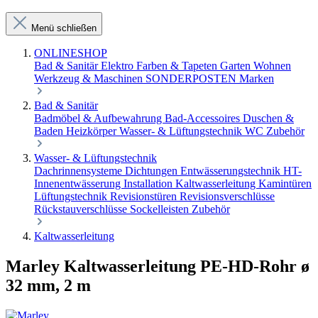
Menü schließen
ONLINESHOP
Bad & Sanitär
Elektro
Farben & Tapeten
Garten
Wohnen
Werkzeug & Maschinen
SONDERPOSTEN
Marken
Bad & Sanitär
Badmöbel & Aufbewahrung
Bad-Accessoires
Duschen &
Baden
Heizkörper
Wasser- & Lüftungstechnik
WC Zubehör
Wasser- & Lüftungstechnik
Dachrinnensysteme
Dichtungen
Entwässerungstechnik
HT-
Innenentwässerung
Installation
Kaltwasserleitung
Kamintüren
Lüftungstechnik
Revisionstüren
Revisionsverschlüsse
Rückstauverschlüsse
Sockelleisten
Zubehör
Kaltwasserleitung
Marley Kaltwasserleitung PE-HD-Rohr ø
32 mm, 2 m