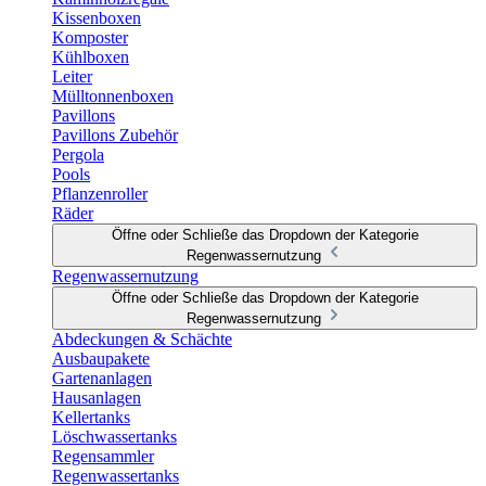
Kissenboxen
Komposter
Kühlboxen
Leiter
Mülltonnenboxen
Pavillons
Pavillons Zubehör
Pergola
Pools
Pflanzenroller
Räder
Öffne oder Schließe das Dropdown der Kategorie
Regenwassernutzung
Regenwassernutzung
Öffne oder Schließe das Dropdown der Kategorie
Regenwassernutzung
Abdeckungen & Schächte
Ausbaupakete
Gartenanlagen
Hausanlagen
Kellertanks
Löschwassertanks
Regensammler
Regenwassertanks