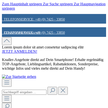
Zum Hauptinhalt springen
Zur Suche springen
Zur Hauptnavigation
springen
TELEFONSERVICE: +49 (0) 7425 - 33850
TELEFONSERVICE: +49 (0) 7425 - 33850
GÜNSTIGER VERSAND
GÜNSTIGER VERSAND
FAIR & KUNDENORIENTIERT
Lorem ipsum dolor sit amet
consetetur sadipscing elitr
JETZT ANMELDEN!
Knaller-Angebote direkt auf Dein Smartphone! Erhalte regelmäßig
FAIR & KUNDENORIENTIERT
HINWEIS ZU STATIONÄREN PREISEN
TOP-Angebote, Lieblingsartikel, Rabattaktionen, Sonderpreise,
wichtige Infos und vieles mehr direkt auf Dein Handy!
HINWEIS ZU STATIONÄREN PREISEN