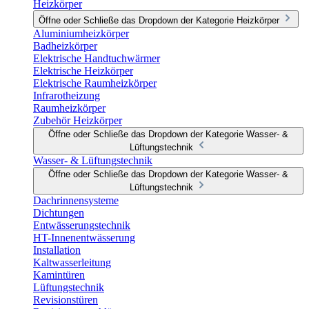
Heizkörper
Öffne oder Schließe das Dropdown der Kategorie Heizkörper
Aluminiumheizkörper
Badheizkörper
Elektrische Handtuchwärmer
Elektrische Heizkörper
Elektrische Raumheizkörper
Infrarotheizung
Raumheizkörper
Zubehör Heizkörper
Öffne oder Schließe das Dropdown der Kategorie Wasser- &
Lüftungstechnik
Wasser- & Lüftungstechnik
Öffne oder Schließe das Dropdown der Kategorie Wasser- &
Lüftungstechnik
Dachrinnensysteme
Dichtungen
Entwässerungstechnik
HT-Innenentwässerung
Installation
Kaltwasserleitung
Kamintüren
Lüftungstechnik
Revisionstüren