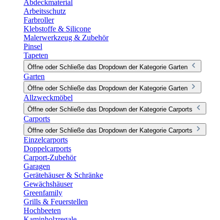
Abdeckmaterial
Arbeitsschutz
Farbroller
Klebstoffe & Silicone
Malerwerkzeug & Zubehör
Pinsel
Tapeten
Öffne oder Schließe das Dropdown der Kategorie Garten
Garten
Öffne oder Schließe das Dropdown der Kategorie Garten
Allzweckmöbel
Öffne oder Schließe das Dropdown der Kategorie Carports
Carports
Öffne oder Schließe das Dropdown der Kategorie Carports
Einzelcarports
Doppelcarports
Carport-Zubehör
Garagen
Gerätehäuser & Schränke
Gewächshäuser
Greenfamily
Grills & Feuerstellen
Hochbeeten
Kaminholzregale