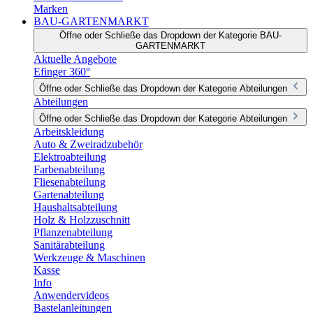
Marken
BAU-GARTENMARKT
Öffne oder Schließe das Dropdown der Kategorie BAU-
GARTENMARKT
Aktuelle Angebote
Efinger 360°
Öffne oder Schließe das Dropdown der Kategorie Abteilungen
Abteilungen
Öffne oder Schließe das Dropdown der Kategorie Abteilungen
Arbeitskleidung
Auto & Zweiradzubehör
Elektroabteilung
Farbenabteilung
Fliesenabteilung
Gartenabteilung
Haushaltsabteilung
Holz & Holzzuschnitt
Pflanzenabteilung
Sanitärabteilung
Werkzeuge & Maschinen
Kasse
Info
Anwendervideos
Bastelanleitungen