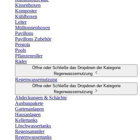
Kissenboxen
Komposter
Kühlboxen
Leiter
Mülltonnenboxen
Pavillons
Pavillons Zubehör
Pergola
Pools
Pflanzenroller
Räder
Öffne oder Schließe das Dropdown der Kategorie
Regenwassernutzung
Regenwassernutzung
Öffne oder Schließe das Dropdown der Kategorie
Regenwassernutzung
Abdeckungen & Schächte
Ausbaupakete
Gartenanlagen
Hausanlagen
Kellertanks
Löschwassertanks
Regensammler
Regenwassertanks