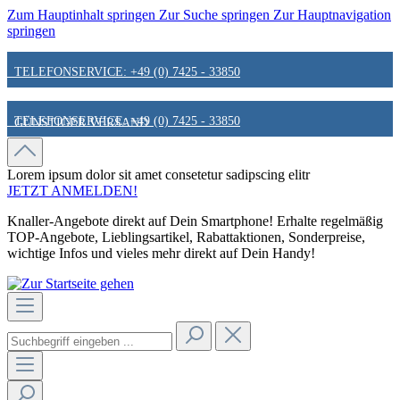
Zum Hauptinhalt springen
Zur Suche springen
Zur Hauptnavigation
springen
TELEFONSERVICE: +49 (0) 7425 - 33850
TELEFONSERVICE: +49 (0) 7425 - 33850
GÜNSTIGER VERSAND
GÜNSTIGER VERSAND
FAIR & KUNDENORIENTIERT
Lorem ipsum dolor sit amet
consetetur sadipscing elitr
JETZT ANMELDEN!
Knaller-Angebote direkt auf Dein Smartphone! Erhalte regelmäßig
FAIR & KUNDENORIENTIERT
HINWEIS ZU STATIONÄREN PREISEN
TOP-Angebote, Lieblingsartikel, Rabattaktionen, Sonderpreise,
wichtige Infos und vieles mehr direkt auf Dein Handy!
HINWEIS ZU STATIONÄREN PREISEN