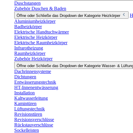
Duschstangen
Zubehör Duschen & Baden
H
Öffne oder Schließe das Dropdown der Kategorie Heizkörper
Aluminiumheizkörper
Badheizkörper
Elektrische Handtuchwärmer
Elektrische Heizkörper
Elektrische Raumheizkörper
Infrarotheizung
Raumheizkörper
Zubehör Heizkörper
Öffne oder Schließe das Dropdown der Kategorie Wasser- & Lüftun
Dachrinnensysteme
Dichtungen
Entwässerungstechnik
HT-Innenentwässerung
Installation
Kaltwasserleitung
Kamintüren
Lüftungstechnik
Revisionstüren
Revisionsverschlüsse
Rückstauverschlüsse
Sockelleisten