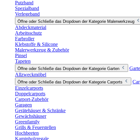
Putzband
Spezialband
Verlegeband
Öffne oder Schließe das Dropdown der Kategorie Malerwerkzeug
Abdeckmaterial
Arbeitsschutz
Farbroller
Klebstoffe & Silicone
Malerwerkzeug & Zubehör
Pinsel
Tapeten
Gart
Öffne oder Schließe das Dropdown der Kategorie Garten
Allzweckmöbel
Car
Öffne oder Schließe das Dropdown der Kategorie Carports
Einzelcarports
Doppelcarports
Carport-Zubehör
Garagen
Gerätehäuser & Schränke
Gewächshäuser
Greenfamily
Grills & Feuerstellen
Hochbeeten
Kaminholzregale