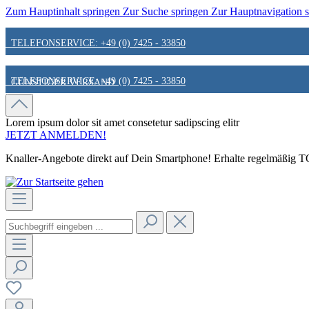
Zum Hauptinhalt springen
Zur Suche springen
Zur Hauptnavigation 
TELEFONSERVICE: +49 (0) 7425 - 33850
TELEFONSERVICE: +49 (0) 7425 - 33850
GÜNSTIGER VERSAND
GÜNSTIGER VERSAND
FAIR & KUNDENORIENTIERT
Lorem ipsum dolor sit amet
consetetur sadipscing elitr
JETZT ANMELDEN!
Knaller-Angebote direkt auf Dein Smartphone! Erhalte regelmäßig TOP
FAIR & KUNDENORIENTIERT
HINWEIS ZU STATIONÄREN PREISEN
HINWEIS ZU STATIONÄREN PREISEN