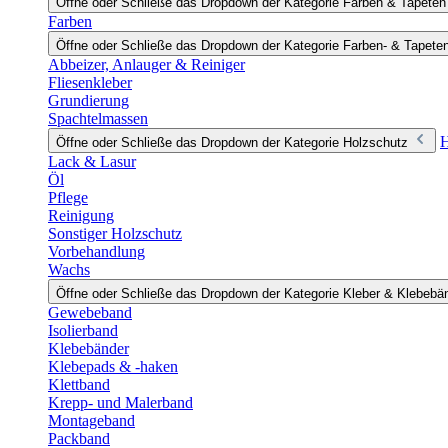
Öffne oder Schließe das Dropdown der Kategorie Farben & Tapeten
Farben
Öffne oder Schließe das Dropdown der Kategorie Farben- & Tapete
Abbeizer, Anlauger & Reiniger
Fliesenkleber
Grundierung
Spachtelmassen
H
Öffne oder Schließe das Dropdown der Kategorie Holzschutz
Lack & Lasur
Öl
Pflege
Reinigung
Sonstiger Holzschutz
Vorbehandlung
Wachs
Öffne oder Schließe das Dropdown der Kategorie Kleber & Klebebä
Gewebeband
Isolierband
Klebebänder
Klebepads & -haken
Klettband
Krepp- und Malerband
Montageband
Packband