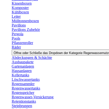
Kissenboxen
Komposter
Kühlboxen
Leiter
Mülltonnenboxen
Pavillons
Pavillons Zubehör
Pergola
Pools
Pflanzenroller
Räder
Öffne oder Schließe das Dropdown der Kategorie Regenwassernut
Abdeckungen & Schächte
Ausbaupakete
Gartenanlagen
Hausanlagen
Kellertanks
Löschwassertanks
Regensammler
Regenwassertanks
Regenspeicher
Regenwasser-Versickerung
Retentionstanks
Steinbrunnen