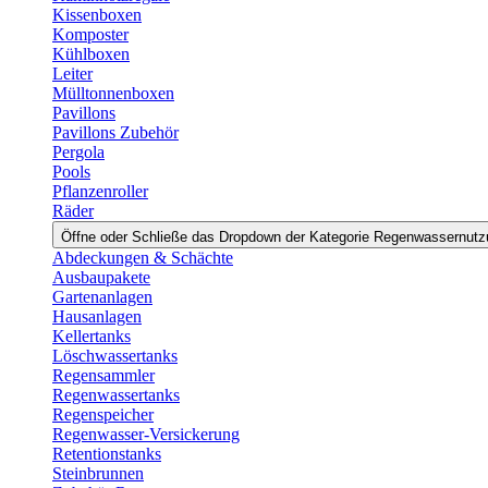
Kissenboxen
Komposter
Kühlboxen
Leiter
Mülltonnenboxen
Pavillons
Pavillons Zubehör
Pergola
Pools
Pflanzenroller
Räder
Öffne oder Schließe das Dropdown der Kategorie Regenwassernut
Abdeckungen & Schächte
Ausbaupakete
Gartenanlagen
Hausanlagen
Kellertanks
Löschwassertanks
Regensammler
Regenwassertanks
Regenspeicher
Regenwasser-Versickerung
Retentionstanks
Steinbrunnen