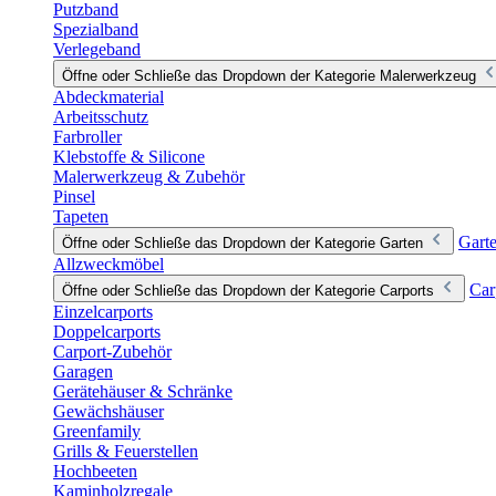
Putzband
Spezialband
Verlegeband
Öffne oder Schließe das Dropdown der Kategorie Malerwerkzeug
Abdeckmaterial
Arbeitsschutz
Farbroller
Klebstoffe & Silicone
Malerwerkzeug & Zubehör
Pinsel
Tapeten
Gart
Öffne oder Schließe das Dropdown der Kategorie Garten
Allzweckmöbel
Car
Öffne oder Schließe das Dropdown der Kategorie Carports
Einzelcarports
Doppelcarports
Carport-Zubehör
Garagen
Gerätehäuser & Schränke
Gewächshäuser
Greenfamily
Grills & Feuerstellen
Hochbeeten
Kaminholzregale