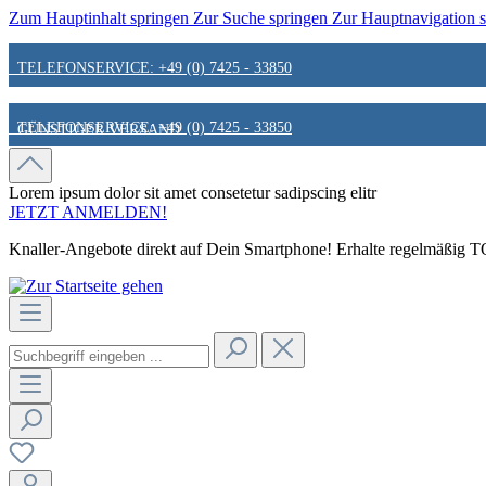
Zum Hauptinhalt springen
Zur Suche springen
Zur Hauptnavigation 
TELEFONSERVICE: +49 (0) 7425 - 33850
TELEFONSERVICE: +49 (0) 7425 - 33850
GÜNSTIGER VERSAND
GÜNSTIGER VERSAND
FAIR & KUNDENORIENTIERT
Lorem ipsum dolor sit amet
consetetur sadipscing elitr
JETZT ANMELDEN!
Knaller-Angebote direkt auf Dein Smartphone! Erhalte regelmäßig TOP
FAIR & KUNDENORIENTIERT
HINWEIS ZU STATIONÄREN PREISEN
HINWEIS ZU STATIONÄREN PREISEN