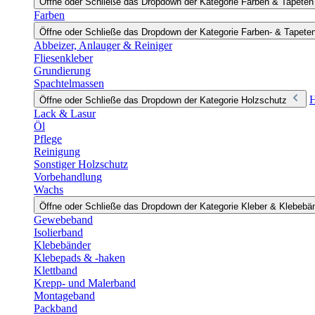
Öffne oder Schließe das Dropdown der Kategorie Farben & Tapeten
Farben
Öffne oder Schließe das Dropdown der Kategorie Farben- & Tapete
Abbeizer, Anlauger & Reiniger
Fliesenkleber
Grundierung
Spachtelmassen
H
Öffne oder Schließe das Dropdown der Kategorie Holzschutz
Lack & Lasur
Öl
Pflege
Reinigung
Sonstiger Holzschutz
Vorbehandlung
Wachs
Öffne oder Schließe das Dropdown der Kategorie Kleber & Klebebä
Gewebeband
Isolierband
Klebebänder
Klebepads & -haken
Klettband
Krepp- und Malerband
Montageband
Packband