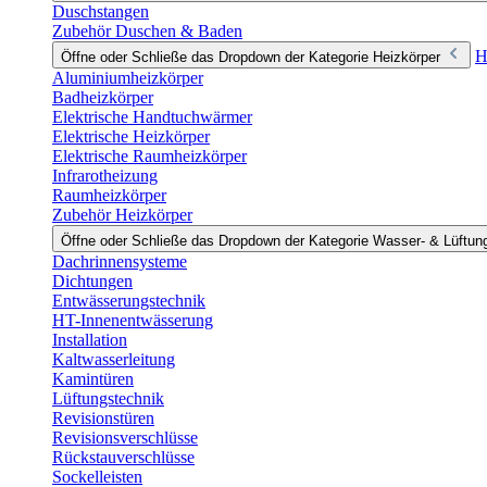
Duschstangen
Zubehör Duschen & Baden
H
Öffne oder Schließe das Dropdown der Kategorie Heizkörper
Aluminiumheizkörper
Badheizkörper
Elektrische Handtuchwärmer
Elektrische Heizkörper
Elektrische Raumheizkörper
Infrarotheizung
Raumheizkörper
Zubehör Heizkörper
Öffne oder Schließe das Dropdown der Kategorie Wasser- & Lüftun
Dachrinnensysteme
Dichtungen
Entwässerungstechnik
HT-Innenentwässerung
Installation
Kaltwasserleitung
Kamintüren
Lüftungstechnik
Revisionstüren
Revisionsverschlüsse
Rückstauverschlüsse
Sockelleisten