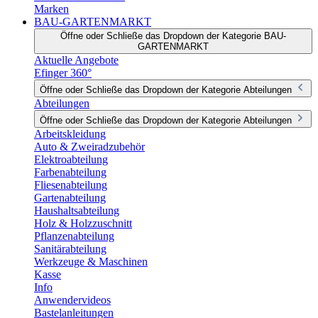
Marken
BAU-GARTENMARKT
Öffne oder Schließe das Dropdown der Kategorie BAU-
GARTENMARKT
Aktuelle Angebote
Efinger 360°
Öffne oder Schließe das Dropdown der Kategorie Abteilungen
Abteilungen
Öffne oder Schließe das Dropdown der Kategorie Abteilungen
Arbeitskleidung
Auto & Zweiradzubehör
Elektroabteilung
Farbenabteilung
Fliesenabteilung
Gartenabteilung
Haushaltsabteilung
Holz & Holzzuschnitt
Pflanzenabteilung
Sanitärabteilung
Werkzeuge & Maschinen
Kasse
Info
Anwendervideos
Bastelanleitungen