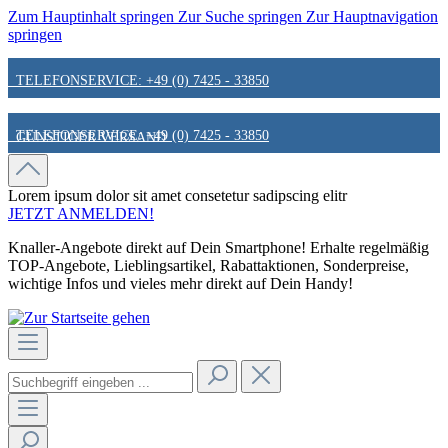
Zum Hauptinhalt springen
Zur Suche springen
Zur Hauptnavigation
springen
TELEFONSERVICE: +49 (0) 7425 - 33850
TELEFONSERVICE: +49 (0) 7425 - 33850
GÜNSTIGER VERSAND
GÜNSTIGER VERSAND
FAIR & KUNDENORIENTIERT
Lorem ipsum dolor sit amet
consetetur sadipscing elitr
JETZT ANMELDEN!
Knaller-Angebote direkt auf Dein Smartphone! Erhalte regelmäßig
FAIR & KUNDENORIENTIERT
HINWEIS ZU STATIONÄREN PREISEN
TOP-Angebote, Lieblingsartikel, Rabattaktionen, Sonderpreise,
wichtige Infos und vieles mehr direkt auf Dein Handy!
HINWEIS ZU STATIONÄREN PREISEN