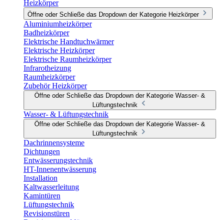
Heizkörper
Öffne oder Schließe das Dropdown der Kategorie Heizkörper
Aluminiumheizkörper
Badheizkörper
Elektrische Handtuchwärmer
Elektrische Heizkörper
Elektrische Raumheizkörper
Infrarotheizung
Raumheizkörper
Zubehör Heizkörper
Öffne oder Schließe das Dropdown der Kategorie Wasser- &
Lüftungstechnik
Wasser- & Lüftungstechnik
Öffne oder Schließe das Dropdown der Kategorie Wasser- &
Lüftungstechnik
Dachrinnensysteme
Dichtungen
Entwässerungstechnik
HT-Innenentwässerung
Installation
Kaltwasserleitung
Kamintüren
Lüftungstechnik
Revisionstüren