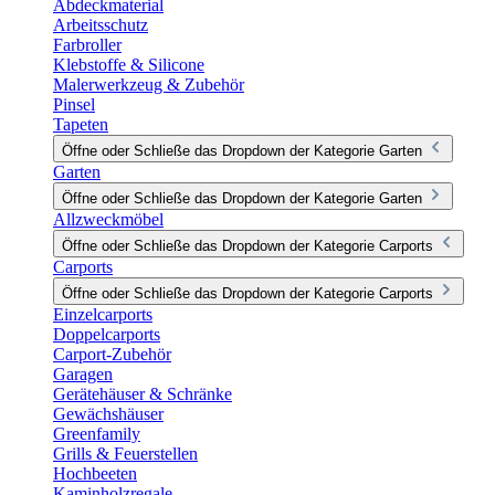
Abdeckmaterial
Arbeitsschutz
Farbroller
Klebstoffe & Silicone
Malerwerkzeug & Zubehör
Pinsel
Tapeten
Öffne oder Schließe das Dropdown der Kategorie Garten
Garten
Öffne oder Schließe das Dropdown der Kategorie Garten
Allzweckmöbel
Öffne oder Schließe das Dropdown der Kategorie Carports
Carports
Öffne oder Schließe das Dropdown der Kategorie Carports
Einzelcarports
Doppelcarports
Carport-Zubehör
Garagen
Gerätehäuser & Schränke
Gewächshäuser
Greenfamily
Grills & Feuerstellen
Hochbeeten
Kaminholzregale