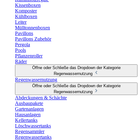
Kissenboxen
Komposter
Kühlboxen
Leiter
Mülltonnenboxen
Pavillons
Pavillons Zubehör
Pergola
Pools
Pflanzenroller
Räder
Öffne oder Schließe das Dropdown der Kategorie
Regenwassernutzung
Regenwassernutzung
Öffne oder Schließe das Dropdown der Kategorie
Regenwassernutzung
Abdeckungen & Schächte
Ausbaupakete
Gartenanlagen
Hausanlagen
Kellertanks
Löschwassertanks
Regensammler
Regenwassertanks