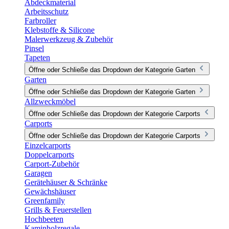
Abdeckmaterial
Arbeitsschutz
Farbroller
Klebstoffe & Silicone
Malerwerkzeug & Zubehör
Pinsel
Tapeten
Öffne oder Schließe das Dropdown der Kategorie Garten
Garten
Öffne oder Schließe das Dropdown der Kategorie Garten
Allzweckmöbel
Öffne oder Schließe das Dropdown der Kategorie Carports
Carports
Öffne oder Schließe das Dropdown der Kategorie Carports
Einzelcarports
Doppelcarports
Carport-Zubehör
Garagen
Gerätehäuser & Schränke
Gewächshäuser
Greenfamily
Grills & Feuerstellen
Hochbeeten
Kaminholzregale