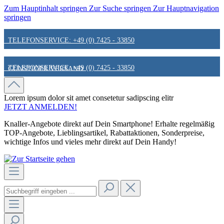
Zum Hauptinhalt springen
Zur Suche springen
Zur Hauptnavigation
springen
TELEFONSERVICE: +49 (0) 7425 - 33850
TELEFONSERVICE: +49 (0) 7425 - 33850
GÜNSTIGER VERSAND
GÜNSTIGER VERSAND
FAIR & KUNDENORIENTIERT
Lorem ipsum dolor sit amet
consetetur sadipscing elitr
JETZT ANMELDEN!
Knaller-Angebote direkt auf Dein Smartphone! Erhalte regelmäßig
FAIR & KUNDENORIENTIERT
HINWEIS ZU STATIONÄREN PREISEN
TOP-Angebote, Lieblingsartikel, Rabattaktionen, Sonderpreise,
wichtige Infos und vieles mehr direkt auf Dein Handy!
HINWEIS ZU STATIONÄREN PREISEN