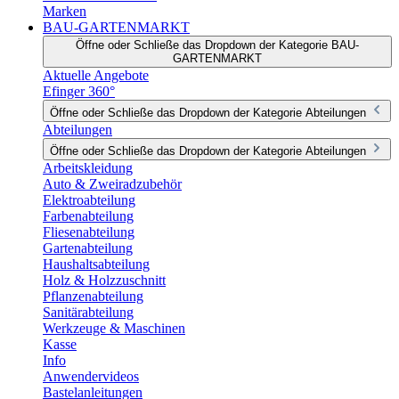
Marken
BAU-GARTENMARKT
Öffne oder Schließe das Dropdown der Kategorie BAU-
GARTENMARKT
Aktuelle Angebote
Efinger 360°
Öffne oder Schließe das Dropdown der Kategorie Abteilungen
Abteilungen
Öffne oder Schließe das Dropdown der Kategorie Abteilungen
Arbeitskleidung
Auto & Zweiradzubehör
Elektroabteilung
Farbenabteilung
Fliesenabteilung
Gartenabteilung
Haushaltsabteilung
Holz & Holzzuschnitt
Pflanzenabteilung
Sanitärabteilung
Werkzeuge & Maschinen
Kasse
Info
Anwendervideos
Bastelanleitungen