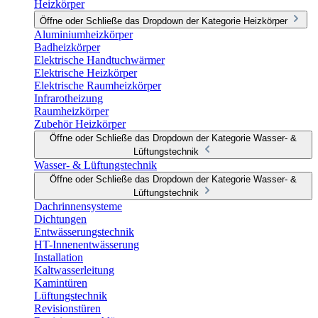
Heizkörper
Öffne oder Schließe das Dropdown der Kategorie Heizkörper
Aluminiumheizkörper
Badheizkörper
Elektrische Handtuchwärmer
Elektrische Heizkörper
Elektrische Raumheizkörper
Infrarotheizung
Raumheizkörper
Zubehör Heizkörper
Öffne oder Schließe das Dropdown der Kategorie Wasser- &
Lüftungstechnik
Wasser- & Lüftungstechnik
Öffne oder Schließe das Dropdown der Kategorie Wasser- &
Lüftungstechnik
Dachrinnensysteme
Dichtungen
Entwässerungstechnik
HT-Innenentwässerung
Installation
Kaltwasserleitung
Kamintüren
Lüftungstechnik
Revisionstüren