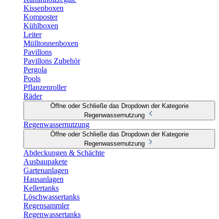
Kissenboxen
Komposter
Kühlboxen
Leiter
Mülltonnenboxen
Pavillons
Pavillons Zubehör
Pergola
Pools
Pflanzenroller
Räder
Öffne oder Schließe das Dropdown der Kategorie
Regenwassernutzung
Regenwassernutzung
Öffne oder Schließe das Dropdown der Kategorie
Regenwassernutzung
Abdeckungen & Schächte
Ausbaupakete
Gartenanlagen
Hausanlagen
Kellertanks
Löschwassertanks
Regensammler
Regenwassertanks