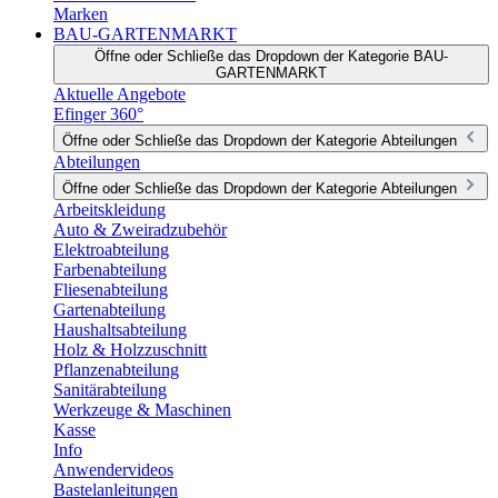
Marken
BAU-GARTENMARKT
Öffne oder Schließe das Dropdown der Kategorie BAU-
GARTENMARKT
Aktuelle Angebote
Efinger 360°
Öffne oder Schließe das Dropdown der Kategorie Abteilungen
Abteilungen
Öffne oder Schließe das Dropdown der Kategorie Abteilungen
Arbeitskleidung
Auto & Zweiradzubehör
Elektroabteilung
Farbenabteilung
Fliesenabteilung
Gartenabteilung
Haushaltsabteilung
Holz & Holzzuschnitt
Pflanzenabteilung
Sanitärabteilung
Werkzeuge & Maschinen
Kasse
Info
Anwendervideos
Bastelanleitungen