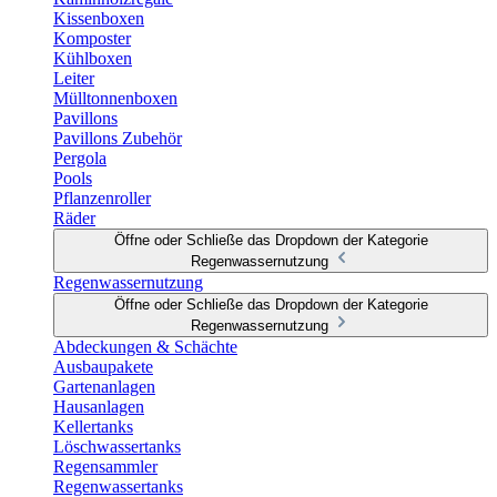
Kissenboxen
Komposter
Kühlboxen
Leiter
Mülltonnenboxen
Pavillons
Pavillons Zubehör
Pergola
Pools
Pflanzenroller
Räder
Öffne oder Schließe das Dropdown der Kategorie
Regenwassernutzung
Regenwassernutzung
Öffne oder Schließe das Dropdown der Kategorie
Regenwassernutzung
Abdeckungen & Schächte
Ausbaupakete
Gartenanlagen
Hausanlagen
Kellertanks
Löschwassertanks
Regensammler
Regenwassertanks