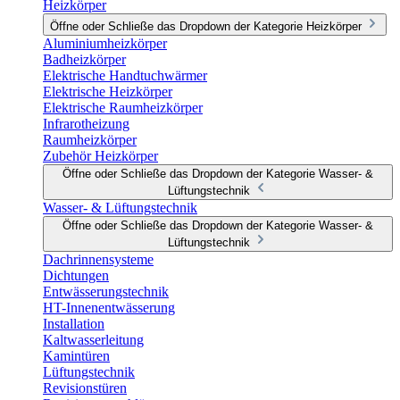
Heizkörper
Öffne oder Schließe das Dropdown der Kategorie Heizkörper
Aluminiumheizkörper
Badheizkörper
Elektrische Handtuchwärmer
Elektrische Heizkörper
Elektrische Raumheizkörper
Infrarotheizung
Raumheizkörper
Zubehör Heizkörper
Öffne oder Schließe das Dropdown der Kategorie Wasser- &
Lüftungstechnik
Wasser- & Lüftungstechnik
Öffne oder Schließe das Dropdown der Kategorie Wasser- &
Lüftungstechnik
Dachrinnensysteme
Dichtungen
Entwässerungstechnik
HT-Innenentwässerung
Installation
Kaltwasserleitung
Kamintüren
Lüftungstechnik
Revisionstüren