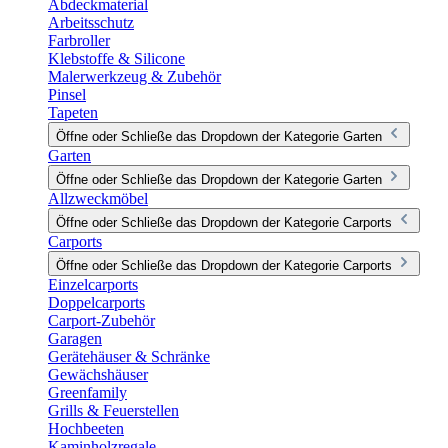
Abdeckmaterial
Arbeitsschutz
Farbroller
Klebstoffe & Silicone
Malerwerkzeug & Zubehör
Pinsel
Tapeten
Öffne oder Schließe das Dropdown der Kategorie Garten
Garten
Öffne oder Schließe das Dropdown der Kategorie Garten
Allzweckmöbel
Öffne oder Schließe das Dropdown der Kategorie Carports
Carports
Öffne oder Schließe das Dropdown der Kategorie Carports
Einzelcarports
Doppelcarports
Carport-Zubehör
Garagen
Gerätehäuser & Schränke
Gewächshäuser
Greenfamily
Grills & Feuerstellen
Hochbeeten
Kaminholzregale