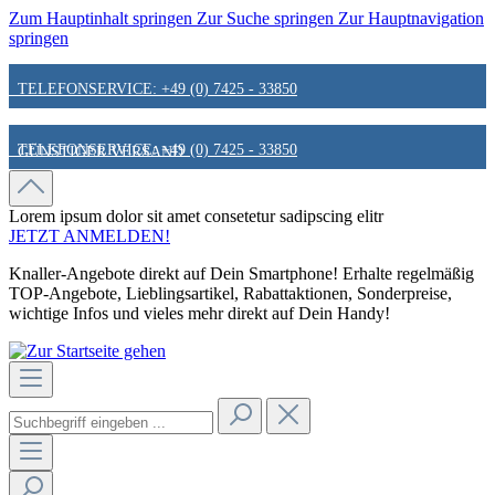
Zum Hauptinhalt springen
Zur Suche springen
Zur Hauptnavigation
springen
TELEFONSERVICE: +49 (0) 7425 - 33850
TELEFONSERVICE: +49 (0) 7425 - 33850
GÜNSTIGER VERSAND
GÜNSTIGER VERSAND
FAIR & KUNDENORIENTIERT
Lorem ipsum dolor sit amet
consetetur sadipscing elitr
JETZT ANMELDEN!
Knaller-Angebote direkt auf Dein Smartphone! Erhalte regelmäßig
FAIR & KUNDENORIENTIERT
HINWEIS ZU STATIONÄREN PREISEN
TOP-Angebote, Lieblingsartikel, Rabattaktionen, Sonderpreise,
wichtige Infos und vieles mehr direkt auf Dein Handy!
HINWEIS ZU STATIONÄREN PREISEN