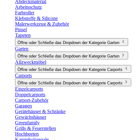
Abdeckmaterial
Arbeitsschutz
Farbroller
Klebstoffe & Silicone
Malerwerkzeug & Zubehör
Pinsel
Tapeten
Öffne oder Schließe das Dropdown der Kategorie Garten
Garten
Öffne oder Schließe das Dropdown der Kategorie Garten
Allzweckmöbel
Öffne oder Schließe das Dropdown der Kategorie Carports
Carports
Öffne oder Schließe das Dropdown der Kategorie Carports
Einzelcarports
Doppelcarports
Carport-Zubehör
Garagen
Gerätehäuser & Schränke
Gewächshäuser
Greenfamily
Grills & Feuerstellen
Hochbeeten
Kaminholzregale