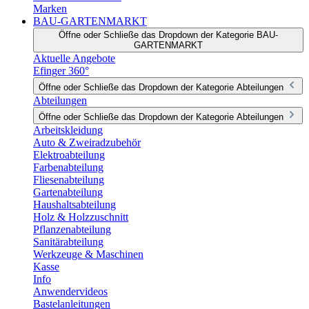
Marken
BAU-GARTENMARKT
Öffne oder Schließe das Dropdown der Kategorie BAU-
GARTENMARKT
Aktuelle Angebote
Efinger 360°
Öffne oder Schließe das Dropdown der Kategorie Abteilungen
Abteilungen
Öffne oder Schließe das Dropdown der Kategorie Abteilungen
Arbeitskleidung
Auto & Zweiradzubehör
Elektroabteilung
Farbenabteilung
Fliesenabteilung
Gartenabteilung
Haushaltsabteilung
Holz & Holzzuschnitt
Pflanzenabteilung
Sanitärabteilung
Werkzeuge & Maschinen
Kasse
Info
Anwendervideos
Bastelanleitungen