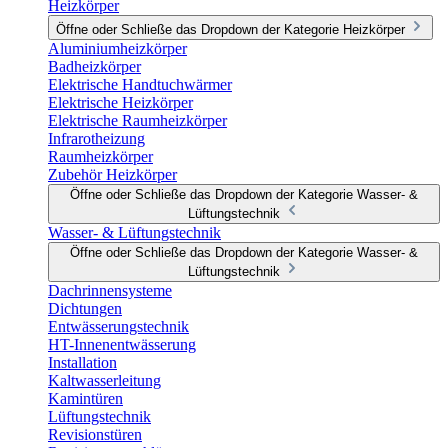
Heizkörper
Öffne oder Schließe das Dropdown der Kategorie Heizkörper
Aluminiumheizkörper
Badheizkörper
Elektrische Handtuchwärmer
Elektrische Heizkörper
Elektrische Raumheizkörper
Infrarotheizung
Raumheizkörper
Zubehör Heizkörper
Öffne oder Schließe das Dropdown der Kategorie Wasser- &
Lüftungstechnik
Wasser- & Lüftungstechnik
Öffne oder Schließe das Dropdown der Kategorie Wasser- &
Lüftungstechnik
Dachrinnensysteme
Dichtungen
Entwässerungstechnik
HT-Innenentwässerung
Installation
Kaltwasserleitung
Kamintüren
Lüftungstechnik
Revisionstüren