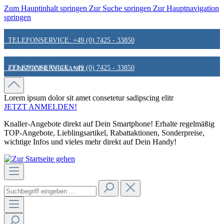
Zum Hauptinhalt springen
Zur Suche springen
Zur Hauptnavigation
springen
TELEFONSERVICE: +49 (0) 7425 - 33850
TELEFONSERVICE: +49 (0) 7425 - 33850
GÜNSTIGER VERSAND
GÜNSTIGER VERSAND
FAIR & KUNDENORIENTIERT
Lorem ipsum dolor sit amet
consetetur sadipscing elitr
JETZT ANMELDEN!
Knaller-Angebote direkt auf Dein Smartphone! Erhalte regelmäßig
FAIR & KUNDENORIENTIERT
HINWEIS ZU STATIONÄREN PREISEN
TOP-Angebote, Lieblingsartikel, Rabattaktionen, Sonderpreise,
wichtige Infos und vieles mehr direkt auf Dein Handy!
HINWEIS ZU STATIONÄREN PREISEN