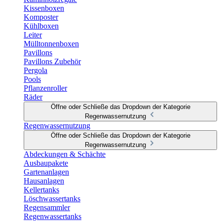
Kissenboxen
Komposter
Kühlboxen
Leiter
Mülltonnenboxen
Pavillons
Pavillons Zubehör
Pergola
Pools
Pflanzenroller
Räder
Öffne oder Schließe das Dropdown der Kategorie
Regenwassernutzung
Regenwassernutzung
Öffne oder Schließe das Dropdown der Kategorie
Regenwassernutzung
Abdeckungen & Schächte
Ausbaupakete
Gartenanlagen
Hausanlagen
Kellertanks
Löschwassertanks
Regensammler
Regenwassertanks