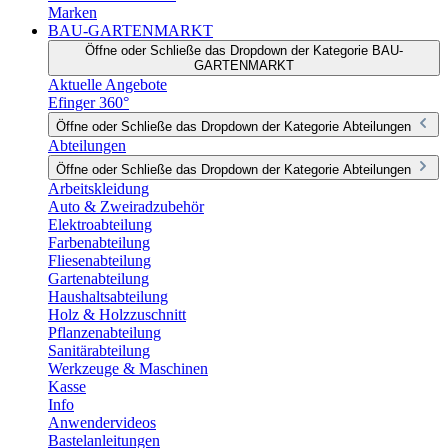
Marken
BAU-GARTENMARKT
Öffne oder Schließe das Dropdown der Kategorie BAU-
GARTENMARKT
Aktuelle Angebote
Efinger 360°
Öffne oder Schließe das Dropdown der Kategorie Abteilungen
Abteilungen
Öffne oder Schließe das Dropdown der Kategorie Abteilungen
Arbeitskleidung
Auto & Zweiradzubehör
Elektroabteilung
Farbenabteilung
Fliesenabteilung
Gartenabteilung
Haushaltsabteilung
Holz & Holzzuschnitt
Pflanzenabteilung
Sanitärabteilung
Werkzeuge & Maschinen
Kasse
Info
Anwendervideos
Bastelanleitungen