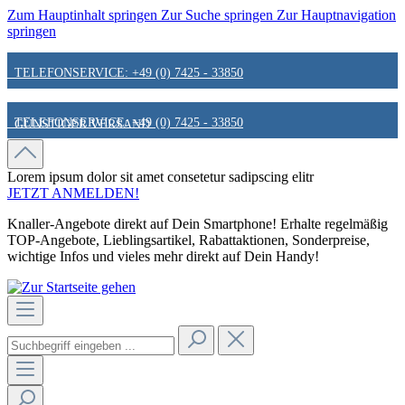
Zum Hauptinhalt springen
Zur Suche springen
Zur Hauptnavigation
springen
TELEFONSERVICE: +49 (0) 7425 - 33850
TELEFONSERVICE: +49 (0) 7425 - 33850
GÜNSTIGER VERSAND
GÜNSTIGER VERSAND
FAIR & KUNDENORIENTIERT
Lorem ipsum dolor sit amet
consetetur sadipscing elitr
JETZT ANMELDEN!
Knaller-Angebote direkt auf Dein Smartphone! Erhalte regelmäßig
FAIR & KUNDENORIENTIERT
HINWEIS ZU STATIONÄREN PREISEN
TOP-Angebote, Lieblingsartikel, Rabattaktionen, Sonderpreise,
wichtige Infos und vieles mehr direkt auf Dein Handy!
HINWEIS ZU STATIONÄREN PREISEN