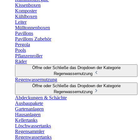
Kissenboxen
Komposter
Kühlboxen
Leiter
Mülltonnenboxen
Pavillons
Pavillons Zubehör
Pergola
Pools
Pflanzenroller
Räder
Öffne oder Schließe das Dropdown der Kategorie
Regenwassernutzung
Regenwassernutzung
Öffne oder Schließe das Dropdown der Kategorie
Regenwassernutzung
Abdeckungen & Schächte
Ausbaupakete
Gartenanlagen
Hausanlagen
Kellertanks
Löschwassertanks
Regensammler
Regenwassertanks