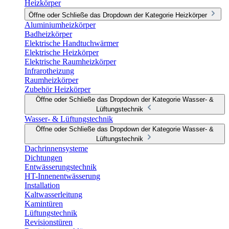
Heizkörper
Öffne oder Schließe das Dropdown der Kategorie Heizkörper
Aluminiumheizkörper
Badheizkörper
Elektrische Handtuchwärmer
Elektrische Heizkörper
Elektrische Raumheizkörper
Infrarotheizung
Raumheizkörper
Zubehör Heizkörper
Öffne oder Schließe das Dropdown der Kategorie Wasser- &
Lüftungstechnik
Wasser- & Lüftungstechnik
Öffne oder Schließe das Dropdown der Kategorie Wasser- &
Lüftungstechnik
Dachrinnensysteme
Dichtungen
Entwässerungstechnik
HT-Innenentwässerung
Installation
Kaltwasserleitung
Kamintüren
Lüftungstechnik
Revisionstüren