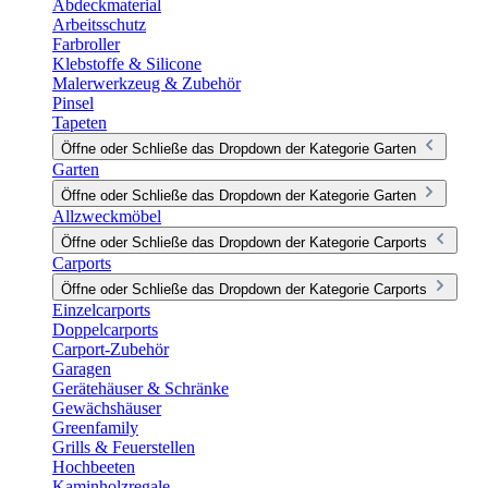
Abdeckmaterial
Arbeitsschutz
Farbroller
Klebstoffe & Silicone
Malerwerkzeug & Zubehör
Pinsel
Tapeten
Öffne oder Schließe das Dropdown der Kategorie Garten
Garten
Öffne oder Schließe das Dropdown der Kategorie Garten
Allzweckmöbel
Öffne oder Schließe das Dropdown der Kategorie Carports
Carports
Öffne oder Schließe das Dropdown der Kategorie Carports
Einzelcarports
Doppelcarports
Carport-Zubehör
Garagen
Gerätehäuser & Schränke
Gewächshäuser
Greenfamily
Grills & Feuerstellen
Hochbeeten
Kaminholzregale