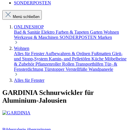
SONDERPOSTEN
Menü schließen
ONLINESHOP
Bad & Sanitär
Elektro
Farben & Tapeten
Garten
Wohnen
Werkzeug & Maschinen
SONDERPOSTEN
Marken
Wohnen
Alles für Fenster
Aufbewahren & Ordnen
Fußmatten
Gleit-
und Stopp-System
Kamin- und Pelletöfen
Küche
Möbelbeine
& Zubehör
Pflanzenroller
Rollen
Transporthilfen
Tür- &
Fensterdichtung
Türstopper
Verstellfüße
Wandpaneele
Alles für Fenster
GARDINIA Schnurwickler für
Aluminium-Jalousien
Bildergalerie überspringen