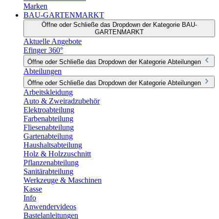
Marken
BAU-GARTENMARKT
Öffne oder Schließe das Dropdown der Kategorie BAU-
GARTENMARKT
Aktuelle Angebote
Efinger 360°
Öffne oder Schließe das Dropdown der Kategorie Abteilungen
Abteilungen
Öffne oder Schließe das Dropdown der Kategorie Abteilungen
Arbeitskleidung
Auto & Zweiradzubehör
Elektroabteilung
Farbenabteilung
Fliesenabteilung
Gartenabteilung
Haushaltsabteilung
Holz & Holzzuschnitt
Pflanzenabteilung
Sanitärabteilung
Werkzeuge & Maschinen
Kasse
Info
Anwendervideos
Bastelanleitungen