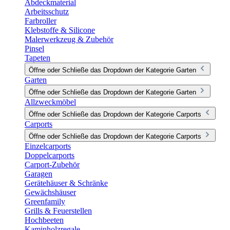
Abdeckmaterial
Arbeitsschutz
Farbroller
Klebstoffe & Silicone
Malerwerkzeug & Zubehör
Pinsel
Tapeten
Öffne oder Schließe das Dropdown der Kategorie Garten
Garten
Öffne oder Schließe das Dropdown der Kategorie Garten
Allzweckmöbel
Öffne oder Schließe das Dropdown der Kategorie Carports
Carports
Öffne oder Schließe das Dropdown der Kategorie Carports
Einzelcarports
Doppelcarports
Carport-Zubehör
Garagen
Gerätehäuser & Schränke
Gewächshäuser
Greenfamily
Grills & Feuerstellen
Hochbeeten
Kaminholzregale