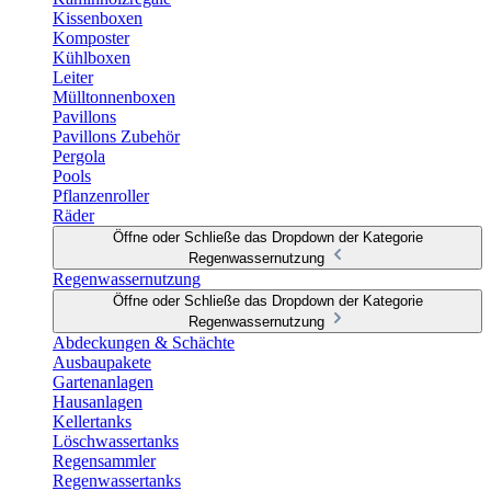
Kissenboxen
Komposter
Kühlboxen
Leiter
Mülltonnenboxen
Pavillons
Pavillons Zubehör
Pergola
Pools
Pflanzenroller
Räder
Öffne oder Schließe das Dropdown der Kategorie
Regenwassernutzung
Regenwassernutzung
Öffne oder Schließe das Dropdown der Kategorie
Regenwassernutzung
Abdeckungen & Schächte
Ausbaupakete
Gartenanlagen
Hausanlagen
Kellertanks
Löschwassertanks
Regensammler
Regenwassertanks