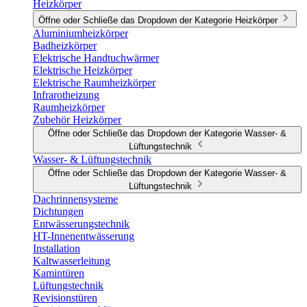
Heizkörper
Öffne oder Schließe das Dropdown der Kategorie Heizkörper
Aluminiumheizkörper
Badheizkörper
Elektrische Handtuchwärmer
Elektrische Heizkörper
Elektrische Raumheizkörper
Infrarotheizung
Raumheizkörper
Zubehör Heizkörper
Öffne oder Schließe das Dropdown der Kategorie Wasser- &
Lüftungstechnik
Wasser- & Lüftungstechnik
Öffne oder Schließe das Dropdown der Kategorie Wasser- &
Lüftungstechnik
Dachrinnensysteme
Dichtungen
Entwässerungstechnik
HT-Innenentwässerung
Installation
Kaltwasserleitung
Kamintüren
Lüftungstechnik
Revisionstüren