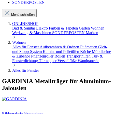
SONDERPOSTEN
Menü schließen
ONLINESHOP
Bad & Sanitär
Elektro
Farben & Tapeten
Garten
Wohnen
Werkzeug & Maschinen
SONDERPOSTEN
Marken
Wohnen
Alles für Fenster
Aufbewahren & Ordnen
Fußmatten
Gleit-
und Stopp-System
Kamin- und Pelletöfen
Küche
Möbelbeine
& Zubehör
Pflanzenroller
Rollen
Transporthilfen
Tür- &
Fensterdichtung
Türstopper
Verstellfüße
Wandpaneele
Alles für Fenster
GARDINIA Metallträger für Aluminium-
Jalousien
Bildergalerie überspringen