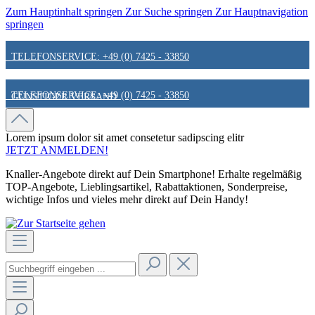
Zum Hauptinhalt springen
Zur Suche springen
Zur Hauptnavigation
springen
TELEFONSERVICE: +49 (0) 7425 - 33850
TELEFONSERVICE: +49 (0) 7425 - 33850
GÜNSTIGER VERSAND
GÜNSTIGER VERSAND
FAIR & KUNDENORIENTIERT
Lorem ipsum dolor sit amet
consetetur sadipscing elitr
JETZT ANMELDEN!
Knaller-Angebote direkt auf Dein Smartphone! Erhalte regelmäßig
FAIR & KUNDENORIENTIERT
HINWEIS ZU STATIONÄREN PREISEN
TOP-Angebote, Lieblingsartikel, Rabattaktionen, Sonderpreise,
wichtige Infos und vieles mehr direkt auf Dein Handy!
HINWEIS ZU STATIONÄREN PREISEN