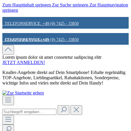
Zum Hauptinhalt springen
Zur Suche springen
Zur Hauptnavigation
springen
TELEFONSERVICE: +49 (0) 7425 - 33850
TELEFONSERVICE: +49 (0) 7425 - 33850
GÜNSTIGER VERSAND
GÜNSTIGER VERSAND
FAIR & KUNDENORIENTIERT
Lorem ipsum dolor sit amet
consetetur sadipscing elitr
JETZT ANMELDEN!
Knaller-Angebote direkt auf Dein Smartphone! Erhalte regelmäßig
FAIR & KUNDENORIENTIERT
HINWEIS ZU STATIONÄREN PREISEN
TOP-Angebote, Lieblingsartikel, Rabattaktionen, Sonderpreise,
wichtige Infos und vieles mehr direkt auf Dein Handy!
HINWEIS ZU STATIONÄREN PREISEN