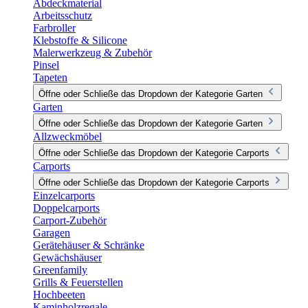
Abdeckmaterial
Arbeitsschutz
Farbroller
Klebstoffe & Silicone
Malerwerkzeug & Zubehör
Pinsel
Tapeten
Öffne oder Schließe das Dropdown der Kategorie Garten
Garten
Öffne oder Schließe das Dropdown der Kategorie Garten
Allzweckmöbel
Öffne oder Schließe das Dropdown der Kategorie Carports
Carports
Öffne oder Schließe das Dropdown der Kategorie Carports
Einzelcarports
Doppelcarports
Carport-Zubehör
Garagen
Gerätehäuser & Schränke
Gewächshäuser
Greenfamily
Grills & Feuerstellen
Hochbeeten
Kaminholzregale