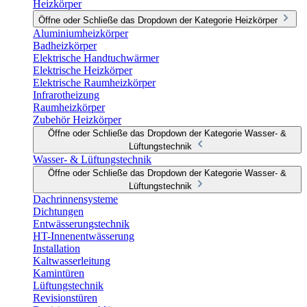
Heizkörper
Öffne oder Schließe das Dropdown der Kategorie Heizkörper
Aluminiumheizkörper
Badheizkörper
Elektrische Handtuchwärmer
Elektrische Heizkörper
Elektrische Raumheizkörper
Infrarotheizung
Raumheizkörper
Zubehör Heizkörper
Öffne oder Schließe das Dropdown der Kategorie Wasser- &
Lüftungstechnik
Wasser- & Lüftungstechnik
Öffne oder Schließe das Dropdown der Kategorie Wasser- &
Lüftungstechnik
Dachrinnensysteme
Dichtungen
Entwässerungstechnik
HT-Innenentwässerung
Installation
Kaltwasserleitung
Kamintüren
Lüftungstechnik
Revisionstüren