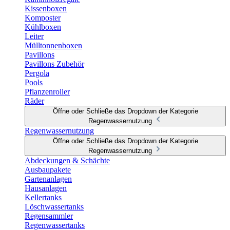
Kissenboxen
Komposter
Kühlboxen
Leiter
Mülltonnenboxen
Pavillons
Pavillons Zubehör
Pergola
Pools
Pflanzenroller
Räder
Öffne oder Schließe das Dropdown der Kategorie
Regenwassernutzung
Regenwassernutzung
Öffne oder Schließe das Dropdown der Kategorie
Regenwassernutzung
Abdeckungen & Schächte
Ausbaupakete
Gartenanlagen
Hausanlagen
Kellertanks
Löschwassertanks
Regensammler
Regenwassertanks