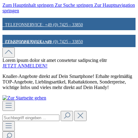
Zum Hauptinhalt springen
Zur Suche springen
Zur Hauptnavigation
springen
TELEFONSERVICE: +49 (0) 7425 - 33850
TELEFONSERVICE: +49 (0) 7425 - 33850
GÜNSTIGER VERSAND
GÜNSTIGER VERSAND
FAIR & KUNDENORIENTIERT
Lorem ipsum dolor sit amet
consetetur sadipscing elitr
JETZT ANMELDEN!
Knaller-Angebote direkt auf Dein Smartphone! Erhalte regelmäßig
FAIR & KUNDENORIENTIERT
HINWEIS ZU STATIONÄREN PREISEN
TOP-Angebote, Lieblingsartikel, Rabattaktionen, Sonderpreise,
wichtige Infos und vieles mehr direkt auf Dein Handy!
HINWEIS ZU STATIONÄREN PREISEN