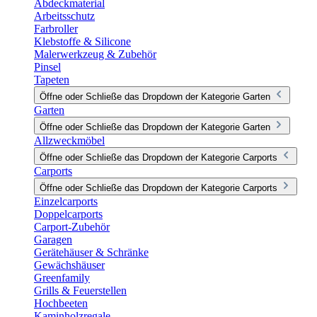
Abdeckmaterial
Arbeitsschutz
Farbroller
Klebstoffe & Silicone
Malerwerkzeug & Zubehör
Pinsel
Tapeten
Öffne oder Schließe das Dropdown der Kategorie Garten
Garten
Öffne oder Schließe das Dropdown der Kategorie Garten
Allzweckmöbel
Öffne oder Schließe das Dropdown der Kategorie Carports
Carports
Öffne oder Schließe das Dropdown der Kategorie Carports
Einzelcarports
Doppelcarports
Carport-Zubehör
Garagen
Gerätehäuser & Schränke
Gewächshäuser
Greenfamily
Grills & Feuerstellen
Hochbeeten
Kaminholzregale