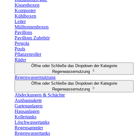
Kissenboxen
Komposter
Kühlboxen
Leiter
Mülltonnenboxen
Pavillons
Pavillons Zubehör
Pergola
Pools
Pflanzenroller
Räder
Öffne oder Schließe das Dropdown der Kategorie
Regenwassernutzung
Regenwassernutzung
Öffne oder Schließe das Dropdown der Kategorie
Regenwassernutzung
Abdeckungen & Schächte
Ausbaupakete
Gartenanlagen
Hausanlagen
Kellertanks
Löschwassertanks
Regensammler
Regenwassertanks