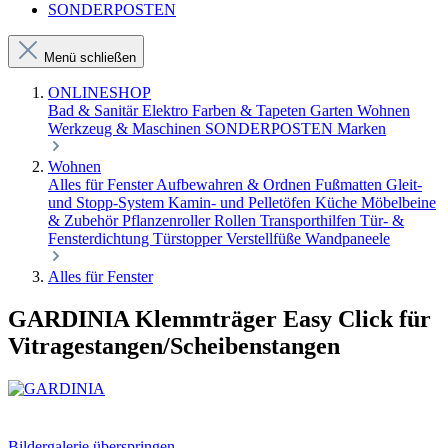
SONDERPOSTEN
Menü schließen
ONLINESHOP
Bad & Sanitär
Elektro
Farben & Tapeten
Garten
Wohnen
Werkzeug & Maschinen
SONDERPOSTEN
Marken
Wohnen
Alles für Fenster
Aufbewahren & Ordnen
Fußmatten
Gleit-
und Stopp-System
Kamin- und Pelletöfen
Küche
Möbelbeine
& Zubehör
Pflanzenroller
Rollen
Transporthilfen
Tür- &
Fensterdichtung
Türstopper
Verstellfüße
Wandpaneele
Alles für Fenster
GARDINIA Klemmträger Easy Click für
Vitragestangen/Scheibenstangen
Bildergalerie überspringen