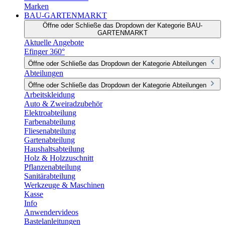
Marken
BAU-GARTENMARKT
Öffne oder Schließe das Dropdown der Kategorie BAU-
GARTENMARKT
Aktuelle Angebote
Efinger 360°
Öffne oder Schließe das Dropdown der Kategorie Abteilungen
Abteilungen
Öffne oder Schließe das Dropdown der Kategorie Abteilungen
Arbeitskleidung
Auto & Zweiradzubehör
Elektroabteilung
Farbenabteilung
Fliesenabteilung
Gartenabteilung
Haushaltsabteilung
Holz & Holzzuschnitt
Pflanzenabteilung
Sanitärabteilung
Werkzeuge & Maschinen
Kasse
Info
Anwendervideos
Bastelanleitungen