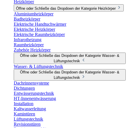
Heizkörper
Öffne oder Schließe das Dropdown der Kategorie Heizkörper
Aluminiumheizkörper
Badheizkörper
Elektrische Handtuchwärmer
Elektrische Heizkörper
Elektrische Raumheizkörper
Infrarotheizung
Raumheizkörper
Zubehör Heizkörper
Öffne oder Schließe das Dropdown der Kategorie Wasser- &
Lüftungstechnik
Wasser- & Lüftungstechnik
Öffne oder Schließe das Dropdown der Kategorie Wasser- &
Lüftungstechnik
Dachrinnensysteme
Dichtungen
Entwässerungstechnik
HT-Innenentwässerung
Installation
Kaltwasserleitung
Kamintüren
Lüftungstechnik
Revisionstüren