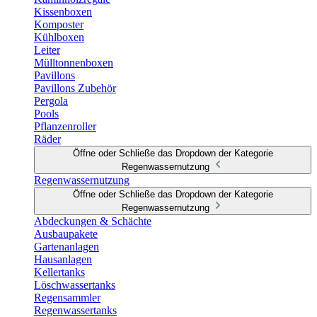
Kissenboxen
Komposter
Kühlboxen
Leiter
Mülltonnenboxen
Pavillons
Pavillons Zubehör
Pergola
Pools
Pflanzenroller
Räder
Öffne oder Schließe das Dropdown der Kategorie
Regenwassernutzung
Regenwassernutzung
Öffne oder Schließe das Dropdown der Kategorie
Regenwassernutzung
Abdeckungen & Schächte
Ausbaupakete
Gartenanlagen
Hausanlagen
Kellertanks
Löschwassertanks
Regensammler
Regenwassertanks