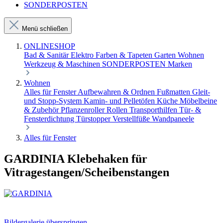
SONDERPOSTEN
Menü schließen
ONLINESHOP
Bad & Sanitär
Elektro
Farben & Tapeten
Garten
Wohnen
Werkzeug & Maschinen
SONDERPOSTEN
Marken
Wohnen
Alles für Fenster
Aufbewahren & Ordnen
Fußmatten
Gleit-
und Stopp-System
Kamin- und Pelletöfen
Küche
Möbelbeine
& Zubehör
Pflanzenroller
Rollen
Transporthilfen
Tür- &
Fensterdichtung
Türstopper
Verstellfüße
Wandpaneele
Alles für Fenster
GARDINIA Klebehaken für
Vitragestangen/Scheibenstangen
Bildergalerie überspringen