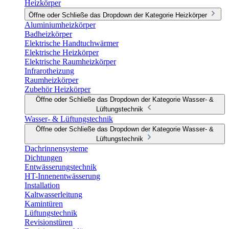
Heizkörper
Öffne oder Schließe das Dropdown der Kategorie Heizkörper
Aluminiumheizkörper
Badheizkörper
Elektrische Handtuchwärmer
Elektrische Heizkörper
Elektrische Raumheizkörper
Infrarotheizung
Raumheizkörper
Zubehör Heizkörper
Öffne oder Schließe das Dropdown der Kategorie Wasser- &
Lüftungstechnik
Wasser- & Lüftungstechnik
Öffne oder Schließe das Dropdown der Kategorie Wasser- &
Lüftungstechnik
Dachrinnensysteme
Dichtungen
Entwässerungstechnik
HT-Innenentwässerung
Installation
Kaltwasserleitung
Kamintüren
Lüftungstechnik
Revisionstüren