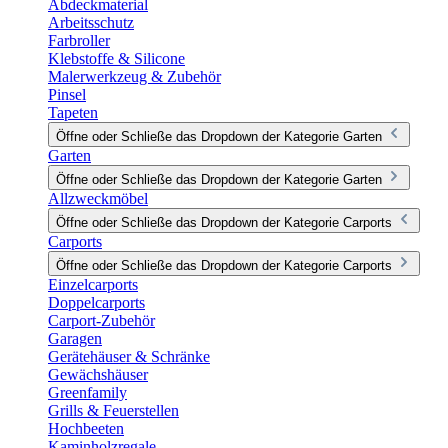
Abdeckmaterial
Arbeitsschutz
Farbroller
Klebstoffe & Silicone
Malerwerkzeug & Zubehör
Pinsel
Tapeten
Öffne oder Schließe das Dropdown der Kategorie Garten
Garten
Öffne oder Schließe das Dropdown der Kategorie Garten
Allzweckmöbel
Öffne oder Schließe das Dropdown der Kategorie Carports
Carports
Öffne oder Schließe das Dropdown der Kategorie Carports
Einzelcarports
Doppelcarports
Carport-Zubehör
Garagen
Gerätehäuser & Schränke
Gewächshäuser
Greenfamily
Grills & Feuerstellen
Hochbeeten
Kaminholzregale