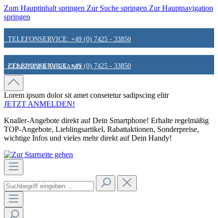
Zum Hauptinhalt springen
Zur Suche springen
Zur Hauptnavigation
springen
TELEFONSERVICE: +49 (0) 7425 - 33850
TELEFONSERVICE: +49 (0) 7425 - 33850
GÜNSTIGER VERSAND
GÜNSTIGER VERSAND
FAIR & KUNDENORIENTIERT
Lorem ipsum dolor sit amet
consetetur sadipscing elitr
JETZT ANMELDEN!
Knaller-Angebote direkt auf Dein Smartphone! Erhalte regelmäßig
FAIR & KUNDENORIENTIERT
HINWEIS ZU STATIONÄREN PREISEN
TOP-Angebote, Lieblingsartikel, Rabattaktionen, Sonderpreise,
wichtige Infos und vieles mehr direkt auf Dein Handy!
HINWEIS ZU STATIONÄREN PREISEN