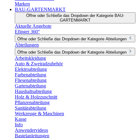
Marken
BAU-GARTENMARKT
Öffne oder Schließe das Dropdown der Kategorie BAU-
GARTENMARKT
Aktuelle Angebote
Efinger 360°
Öffne oder Schließe das Dropdown der Kategorie Abteilungen
Abteilungen
Öffne oder Schließe das Dropdown der Kategorie Abteilungen
Arbeitskleidung
Auto & Zweiradzubehör
Elektroabteilung
Farbenabteilung
Fliesenabteilung
Gartenabteilung
Haushaltsabteilung
Holz & Holzzuschnitt
Pflanzenabteilung
Sanitärabteilung
Werkzeuge & Maschinen
Kasse
Info
Anwendervideos
Bastelanleitungen