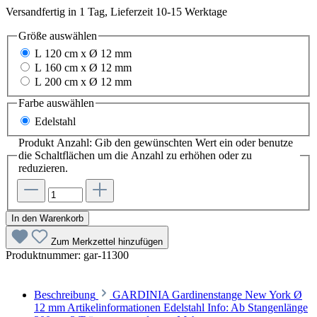
Versandfertig in 1 Tag, Lieferzeit 10-15 Werktage
Größe
auswählen
L 120 cm x Ø 12 mm
L 160 cm x Ø 12 mm
L 200 cm x Ø 12 mm
Farbe
auswählen
Edelstahl
Produkt Anzahl: Gib den gewünschten Wert ein oder benutze
die Schaltflächen um die Anzahl zu erhöhen oder zu
reduzieren.
In den Warenkorb
Zum Merkzettel hinzufügen
Produktnummer:
gar-11300
Beschreibung
GARDINIA Gardinenstange New York Ø
12 mm Artikelinformationen Edelstahl Info: Ab Stangenlänge