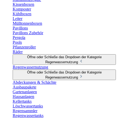
Kissenboxen
Komposter
Kühlboxen
Leiter
Mülltonnenboxen
Pavillons
Pavillons Zubehör
Pergola
Pools
Pflanzenroller
Räder
Öffne oder Schließe das Dropdown der Kategorie
Regenwassernutzung
Regenwassernutzung
Öffne oder Schließe das Dropdown der Kategorie
Regenwassernutzung
Abdeckungen & Schächte
Ausbaupakete
Gartenanlagen
Hausanlagen
Kellertanks
Löschwassertanks
Regensammler
Regenwassertanks