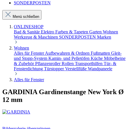
SONDERPOSTEN
Menü schließen
ONLINESHOP
Bad & Sanitär
Elektro
Farben & Tapeten
Garten
Wohnen
Werkzeug & Maschinen
SONDERPOSTEN
Marken
Wohnen
Alles für Fenster
Aufbewahren & Ordnen
Fußmatten
Gleit-
und Stopp-System
Kamin- und Pelletöfen
Küche
Möbelbeine
& Zubehör
Pflanzenroller
Rollen
Transporthilfen
Tür- &
Fensterdichtung
Türstopper
Verstellfüße
Wandpaneele
Alles für Fenster
GARDINIA Gardinenstange New York Ø
12 mm
Bildergalerie überspringen