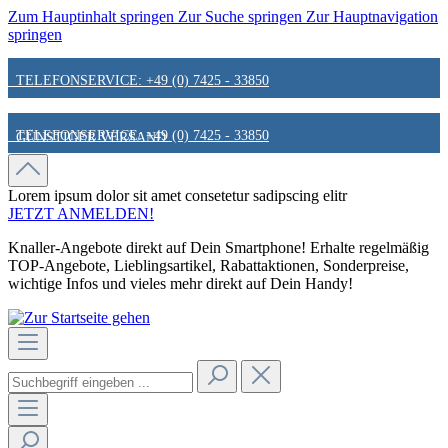
Zum Hauptinhalt springen
Zur Suche springen
Zur Hauptnavigation
springen
TELEFONSERVICE: +49 (0) 7425 - 33850
TELEFONSERVICE: +49 (0) 7425 - 33850
GÜNSTIGER VERSAND
GÜNSTIGER VERSAND
FAIR & KUNDENORIENTIERT
Lorem ipsum dolor sit amet
consetetur sadipscing elitr
JETZT ANMELDEN!
Knaller-Angebote direkt auf Dein Smartphone! Erhalte regelmäßig
FAIR & KUNDENORIENTIERT
HINWEIS ZU STATIONÄREN PREISEN
TOP-Angebote, Lieblingsartikel, Rabattaktionen, Sonderpreise,
wichtige Infos und vieles mehr direkt auf Dein Handy!
HINWEIS ZU STATIONÄREN PREISEN