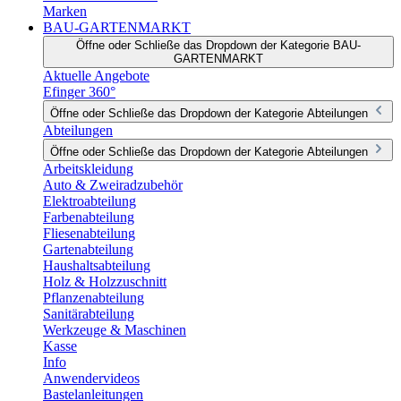
Marken
BAU-GARTENMARKT
Öffne oder Schließe das Dropdown der Kategorie BAU-
GARTENMARKT
Aktuelle Angebote
Efinger 360°
Öffne oder Schließe das Dropdown der Kategorie Abteilungen
Abteilungen
Öffne oder Schließe das Dropdown der Kategorie Abteilungen
Arbeitskleidung
Auto & Zweiradzubehör
Elektroabteilung
Farbenabteilung
Fliesenabteilung
Gartenabteilung
Haushaltsabteilung
Holz & Holzzuschnitt
Pflanzenabteilung
Sanitärabteilung
Werkzeuge & Maschinen
Kasse
Info
Anwendervideos
Bastelanleitungen