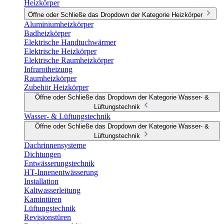
Heizkörper
Öffne oder Schließe das Dropdown der Kategorie Heizkörper
Aluminiumheizkörper
Badheizkörper
Elektrische Handtuchwärmer
Elektrische Heizkörper
Elektrische Raumheizkörper
Infrarotheizung
Raumheizkörper
Zubehör Heizkörper
Öffne oder Schließe das Dropdown der Kategorie Wasser- &
Lüftungstechnik
Wasser- & Lüftungstechnik
Öffne oder Schließe das Dropdown der Kategorie Wasser- &
Lüftungstechnik
Dachrinnensysteme
Dichtungen
Entwässerungstechnik
HT-Innenentwässerung
Installation
Kaltwasserleitung
Kamintüren
Lüftungstechnik
Revisionstüren