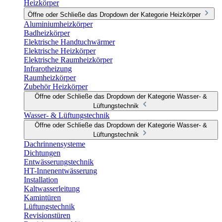
Heizkörper
Öffne oder Schließe das Dropdown der Kategorie Heizkörper
Aluminiumheizkörper
Badheizkörper
Elektrische Handtuchwärmer
Elektrische Heizkörper
Elektrische Raumheizkörper
Infrarotheizung
Raumheizkörper
Zubehör Heizkörper
Öffne oder Schließe das Dropdown der Kategorie Wasser- &
Lüftungstechnik
Wasser- & Lüftungstechnik
Öffne oder Schließe das Dropdown der Kategorie Wasser- &
Lüftungstechnik
Dachrinnensysteme
Dichtungen
Entwässerungstechnik
HT-Innenentwässerung
Installation
Kaltwasserleitung
Kamintüren
Lüftungstechnik
Revisionstüren