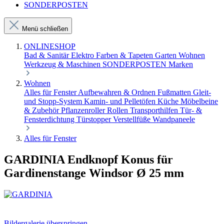
SONDERPOSTEN
Menü schließen
ONLINESHOP
Bad & Sanitär
Elektro
Farben & Tapeten
Garten
Wohnen
Werkzeug & Maschinen
SONDERPOSTEN
Marken
Wohnen
Alles für Fenster
Aufbewahren & Ordnen
Fußmatten
Gleit-
und Stopp-System
Kamin- und Pelletöfen
Küche
Möbelbeine
& Zubehör
Pflanzenroller
Rollen
Transporthilfen
Tür- &
Fensterdichtung
Türstopper
Verstellfüße
Wandpaneele
Alles für Fenster
GARDINIA Endknopf Konus für
Gardinenstange Windsor Ø 25 mm
Bildergalerie überspringen