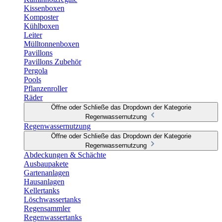
Kissenboxen
Komposter
Kühlboxen
Leiter
Mülltonnenboxen
Pavillons
Pavillons Zubehör
Pergola
Pools
Pflanzenroller
Räder
Öffne oder Schließe das Dropdown der Kategorie
Regenwassernutzung
Regenwassernutzung
Öffne oder Schließe das Dropdown der Kategorie
Regenwassernutzung
Abdeckungen & Schächte
Ausbaupakete
Gartenanlagen
Hausanlagen
Kellertanks
Löschwassertanks
Regensammler
Regenwassertanks