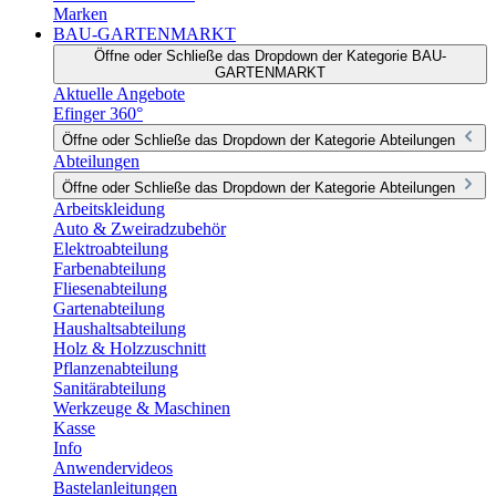
Marken
BAU-GARTENMARKT
Öffne oder Schließe das Dropdown der Kategorie BAU-
GARTENMARKT
Aktuelle Angebote
Efinger 360°
Öffne oder Schließe das Dropdown der Kategorie Abteilungen
Abteilungen
Öffne oder Schließe das Dropdown der Kategorie Abteilungen
Arbeitskleidung
Auto & Zweiradzubehör
Elektroabteilung
Farbenabteilung
Fliesenabteilung
Gartenabteilung
Haushaltsabteilung
Holz & Holzzuschnitt
Pflanzenabteilung
Sanitärabteilung
Werkzeuge & Maschinen
Kasse
Info
Anwendervideos
Bastelanleitungen