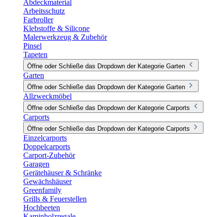
Abdeckmaterial
Arbeitsschutz
Farbroller
Klebstoffe & Silicone
Malerwerkzeug & Zubehör
Pinsel
Tapeten
Öffne oder Schließe das Dropdown der Kategorie Garten
Garten
Öffne oder Schließe das Dropdown der Kategorie Garten
Allzweckmöbel
Öffne oder Schließe das Dropdown der Kategorie Carports
Carports
Öffne oder Schließe das Dropdown der Kategorie Carports
Einzelcarports
Doppelcarports
Carport-Zubehör
Garagen
Gerätehäuser & Schränke
Gewächshäuser
Greenfamily
Grills & Feuerstellen
Hochbeeten
Kaminholzregale