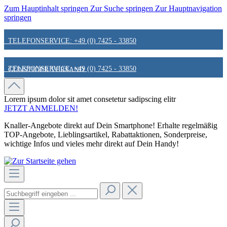
Zum Hauptinhalt springen
Zur Suche springen
Zur Hauptnavigation
springen
TELEFONSERVICE: +49 (0) 7425 - 33850
TELEFONSERVICE: +49 (0) 7425 - 33850
GÜNSTIGER VERSAND
GÜNSTIGER VERSAND
FAIR & KUNDENORIENTIERT
Lorem ipsum dolor sit amet
consetetur sadipscing elitr
JETZT ANMELDEN!
Knaller-Angebote direkt auf Dein Smartphone! Erhalte regelmäßig
FAIR & KUNDENORIENTIERT
HINWEIS ZU STATIONÄREN PREISEN
TOP-Angebote, Lieblingsartikel, Rabattaktionen, Sonderpreise,
wichtige Infos und vieles mehr direkt auf Dein Handy!
HINWEIS ZU STATIONÄREN PREISEN