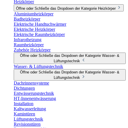
Heizkörper
Öffne oder Schließe das Dropdown der Kategorie Heizkörper
Aluminiumheizkörper
Badheizkörper
Elektrische Handtuchwärmer
Elektrische Heizkörper
Elektrische Raumheizkörper
Infrarotheizung
Raumheizkörper
Zubehör Heizkörper
Öffne oder Schließe das Dropdown der Kategorie Wasser- &
Lüftungstechnik
Wasser- & Lüftungstechnik
Öffne oder Schließe das Dropdown der Kategorie Wasser- &
Lüftungstechnik
Dachrinnensysteme
Dichtungen
Entwässerungstechnik
HT-Innenentwässerung
Installation
Kaltwasserleitung
Kamintüren
Lüftungstechnik
Revisionstüren