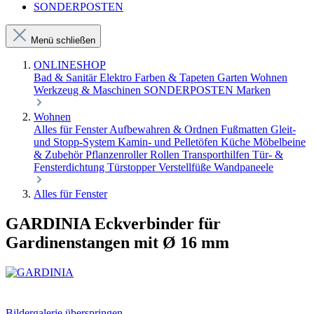
SONDERPOSTEN
Menü schließen
ONLINESHOP
Bad & Sanitär
Elektro
Farben & Tapeten
Garten
Wohnen
Werkzeug & Maschinen
SONDERPOSTEN
Marken
Wohnen
Alles für Fenster
Aufbewahren & Ordnen
Fußmatten
Gleit-
und Stopp-System
Kamin- und Pelletöfen
Küche
Möbelbeine
& Zubehör
Pflanzenroller
Rollen
Transporthilfen
Tür- &
Fensterdichtung
Türstopper
Verstellfüße
Wandpaneele
Alles für Fenster
GARDINIA Eckverbinder für
Gardinenstangen mit Ø 16 mm
Bildergalerie überspringen