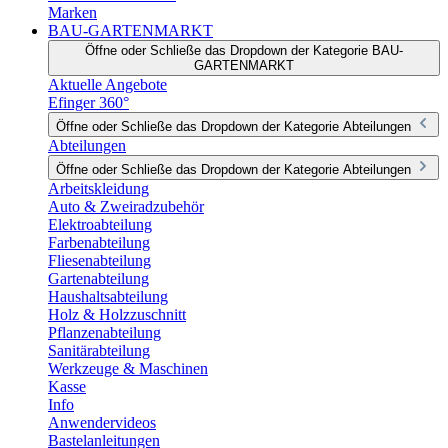
Marken
BAU-GARTENMARKT
Öffne oder Schließe das Dropdown der Kategorie BAU-
GARTENMARKT
Aktuelle Angebote
Efinger 360°
Öffne oder Schließe das Dropdown der Kategorie Abteilungen
Abteilungen
Öffne oder Schließe das Dropdown der Kategorie Abteilungen
Arbeitskleidung
Auto & Zweiradzubehör
Elektroabteilung
Farbenabteilung
Fliesenabteilung
Gartenabteilung
Haushaltsabteilung
Holz & Holzzuschnitt
Pflanzenabteilung
Sanitärabteilung
Werkzeuge & Maschinen
Kasse
Info
Anwendervideos
Bastelanleitungen