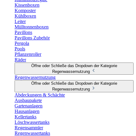
Kissenboxen
Komposter
Kühlboxen
Leiter
Mülltonnenboxen
Pavillons
Pavillons Zubehör
Pergola
Pools
Pflanzenroller
Räder
Öffne oder Schließe das Dropdown der Kategorie
Regenwassernutzung
Regenwassernutzung
Öffne oder Schließe das Dropdown der Kategorie
Regenwassernutzung
Abdeckungen & Schächte
Ausbaupakete
Gartenanlagen
Hausanlagen
Kellertanks
Löschwassertanks
Regensammler
Regenwassertanks