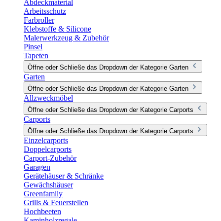
Abdeckmaterial
Arbeitsschutz
Farbroller
Klebstoffe & Silicone
Malerwerkzeug & Zubehör
Pinsel
Tapeten
Öffne oder Schließe das Dropdown der Kategorie Garten
Garten
Öffne oder Schließe das Dropdown der Kategorie Garten
Allzweckmöbel
Öffne oder Schließe das Dropdown der Kategorie Carports
Carports
Öffne oder Schließe das Dropdown der Kategorie Carports
Einzelcarports
Doppelcarports
Carport-Zubehör
Garagen
Gerätehäuser & Schränke
Gewächshäuser
Greenfamily
Grills & Feuerstellen
Hochbeeten
Kaminholzregale