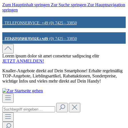
Zum Hauptinhalt springen
Zur Suche springen
Zur Hauptnavigation
springen
TELEFONSERVICE: +49 (0) 7425 - 33850
TELEFONSERVICE: +49 (0) 7425 - 33850
GÜNSTIGER VERSAND
GÜNSTIGER VERSAND
FAIR & KUNDENORIENTIERT
Lorem ipsum dolor sit amet
consetetur sadipscing elitr
JETZT ANMELDEN!
Knaller-Angebote direkt auf Dein Smartphone! Erhalte regelmäßig
FAIR & KUNDENORIENTIERT
HINWEIS ZU STATIONÄREN PREISEN
TOP-Angebote, Lieblingsartikel, Rabattaktionen, Sonderpreise,
wichtige Infos und vieles mehr direkt auf Dein Handy!
HINWEIS ZU STATIONÄREN PREISEN