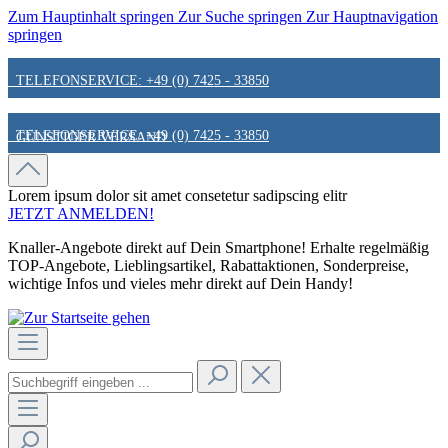
Zum Hauptinhalt springen
Zur Suche springen
Zur Hauptnavigation
springen
TELEFONSERVICE: +49 (0) 7425 - 33850
TELEFONSERVICE: +49 (0) 7425 - 33850
GÜNSTIGER VERSAND
GÜNSTIGER VERSAND
FAIR & KUNDENORIENTIERT
Lorem ipsum dolor sit amet
consetetur sadipscing elitr
JETZT ANMELDEN!
Knaller-Angebote direkt auf Dein Smartphone! Erhalte regelmäßig
FAIR & KUNDENORIENTIERT
HINWEIS ZU STATIONÄREN PREISEN
TOP-Angebote, Lieblingsartikel, Rabattaktionen, Sonderpreise,
wichtige Infos und vieles mehr direkt auf Dein Handy!
HINWEIS ZU STATIONÄREN PREISEN