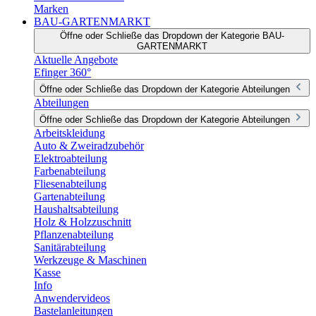
Marken
BAU-GARTENMARKT
Öffne oder Schließe das Dropdown der Kategorie BAU-
GARTENMARKT
Aktuelle Angebote
Efinger 360°
Öffne oder Schließe das Dropdown der Kategorie Abteilungen
Abteilungen
Öffne oder Schließe das Dropdown der Kategorie Abteilungen
Arbeitskleidung
Auto & Zweiradzubehör
Elektroabteilung
Farbenabteilung
Fliesenabteilung
Gartenabteilung
Haushaltsabteilung
Holz & Holzzuschnitt
Pflanzenabteilung
Sanitärabteilung
Werkzeuge & Maschinen
Kasse
Info
Anwendervideos
Bastelanleitungen