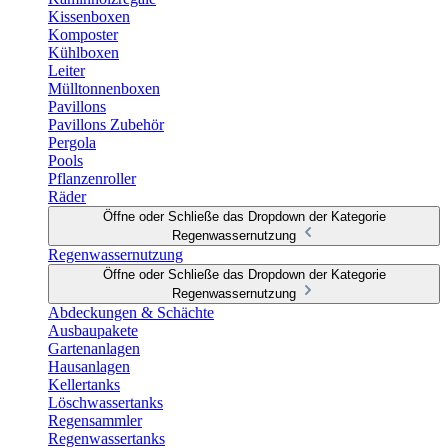
Kissenboxen
Komposter
Kühlboxen
Leiter
Mülltonnenboxen
Pavillons
Pavillons Zubehör
Pergola
Pools
Pflanzenroller
Räder
Öffne oder Schließe das Dropdown der Kategorie
Regenwassernutzung
Regenwassernutzung
Öffne oder Schließe das Dropdown der Kategorie
Regenwassernutzung
Abdeckungen & Schächte
Ausbaupakete
Gartenanlagen
Hausanlagen
Kellertanks
Löschwassertanks
Regensammler
Regenwassertanks