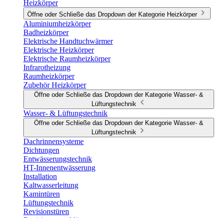
Heizkörper
Öffne oder Schließe das Dropdown der Kategorie Heizkörper
Aluminiumheizkörper
Badheizkörper
Elektrische Handtuchwärmer
Elektrische Heizkörper
Elektrische Raumheizkörper
Infrarotheizung
Raumheizkörper
Zubehör Heizkörper
Öffne oder Schließe das Dropdown der Kategorie Wasser- &
Lüftungstechnik
Wasser- & Lüftungstechnik
Öffne oder Schließe das Dropdown der Kategorie Wasser- &
Lüftungstechnik
Dachrinnensysteme
Dichtungen
Entwässerungstechnik
HT-Innenentwässerung
Installation
Kaltwasserleitung
Kamintüren
Lüftungstechnik
Revisionstüren