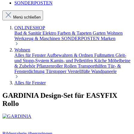
SONDERPOSTEN
Menü schließen
ONLINESHOP
Bad & Sanitär
Elektro
Farben & Tapeten
Garten
Wohnen
Werkzeug & Maschinen
SONDERPOSTEN
Marken
Wohnen
Alles für Fenster
Aufbewahren & Ordnen
Fußmatten
Gleit-
und Stopp-System
Kamin- und Pelletöfen
Küche
Möbelbeine
& Zubehör
Pflanzenroller
Rollen
Transporthilfen
Tür- &
Fensterdichtung
Türstopper
Verstellfüße
Wandpaneele
Alles für Fenster
GARDINIA Design-Set für EASYFIX
Rollo
Bildergalerie überspringen