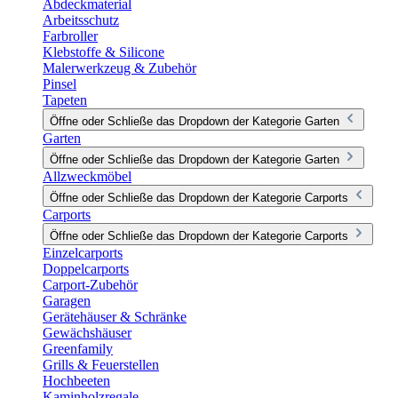
Abdeckmaterial
Arbeitsschutz
Farbroller
Klebstoffe & Silicone
Malerwerkzeug & Zubehör
Pinsel
Tapeten
Öffne oder Schließe das Dropdown der Kategorie Garten
Garten
Öffne oder Schließe das Dropdown der Kategorie Garten
Allzweckmöbel
Öffne oder Schließe das Dropdown der Kategorie Carports
Carports
Öffne oder Schließe das Dropdown der Kategorie Carports
Einzelcarports
Doppelcarports
Carport-Zubehör
Garagen
Gerätehäuser & Schränke
Gewächshäuser
Greenfamily
Grills & Feuerstellen
Hochbeeten
Kaminholzregale