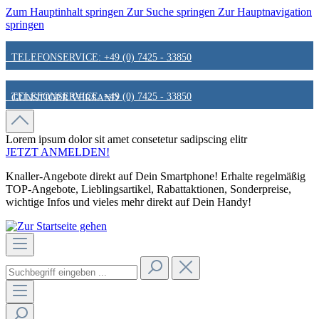
Zum Hauptinhalt springen
Zur Suche springen
Zur Hauptnavigation
springen
TELEFONSERVICE: +49 (0) 7425 - 33850
TELEFONSERVICE: +49 (0) 7425 - 33850
GÜNSTIGER VERSAND
GÜNSTIGER VERSAND
FAIR & KUNDENORIENTIERT
Lorem ipsum dolor sit amet
consetetur sadipscing elitr
JETZT ANMELDEN!
Knaller-Angebote direkt auf Dein Smartphone! Erhalte regelmäßig
FAIR & KUNDENORIENTIERT
HINWEIS ZU STATIONÄREN PREISEN
TOP-Angebote, Lieblingsartikel, Rabattaktionen, Sonderpreise,
wichtige Infos und vieles mehr direkt auf Dein Handy!
HINWEIS ZU STATIONÄREN PREISEN