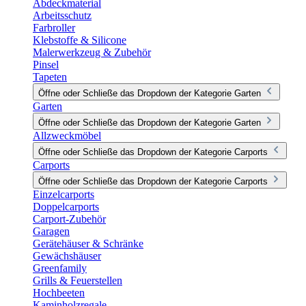
Abdeckmaterial
Arbeitsschutz
Farbroller
Klebstoffe & Silicone
Malerwerkzeug & Zubehör
Pinsel
Tapeten
Öffne oder Schließe das Dropdown der Kategorie Garten
Garten
Öffne oder Schließe das Dropdown der Kategorie Garten
Allzweckmöbel
Öffne oder Schließe das Dropdown der Kategorie Carports
Carports
Öffne oder Schließe das Dropdown der Kategorie Carports
Einzelcarports
Doppelcarports
Carport-Zubehör
Garagen
Gerätehäuser & Schränke
Gewächshäuser
Greenfamily
Grills & Feuerstellen
Hochbeeten
Kaminholzregale