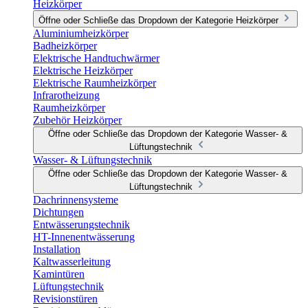
Heizkörper
Öffne oder Schließe das Dropdown der Kategorie Heizkörper
Aluminiumheizkörper
Badheizkörper
Elektrische Handtuchwärmer
Elektrische Heizkörper
Elektrische Raumheizkörper
Infrarotheizung
Raumheizkörper
Zubehör Heizkörper
Öffne oder Schließe das Dropdown der Kategorie Wasser- &
Lüftungstechnik
Wasser- & Lüftungstechnik
Öffne oder Schließe das Dropdown der Kategorie Wasser- &
Lüftungstechnik
Dachrinnensysteme
Dichtungen
Entwässerungstechnik
HT-Innenentwässerung
Installation
Kaltwasserleitung
Kamintüren
Lüftungstechnik
Revisionstüren