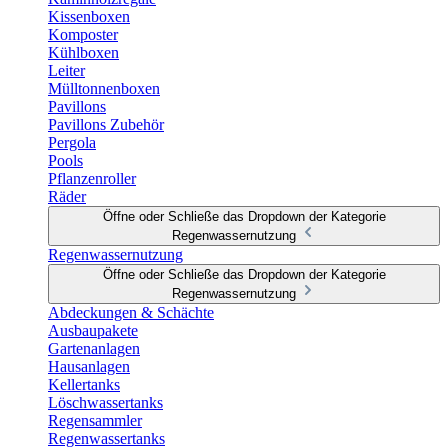
Kissenboxen
Komposter
Kühlboxen
Leiter
Mülltonnenboxen
Pavillons
Pavillons Zubehör
Pergola
Pools
Pflanzenroller
Räder
Öffne oder Schließe das Dropdown der Kategorie
Regenwassernutzung
Regenwassernutzung
Öffne oder Schließe das Dropdown der Kategorie
Regenwassernutzung
Abdeckungen & Schächte
Ausbaupakete
Gartenanlagen
Hausanlagen
Kellertanks
Löschwassertanks
Regensammler
Regenwassertanks