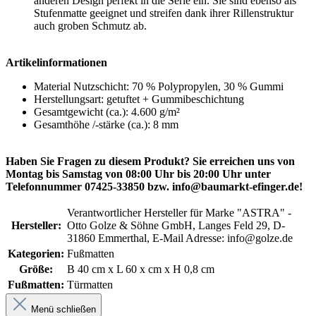
anderen Design perfekt in die Serie ein. Sie sind ebenso als
Stufenmatte geeignet und streifen dank ihrer Rillenstruktur
auch groben Schmutz ab.
Artikelinformationen
Material Nutzschicht: 70 % Polypropylen, 30 % Gummi
Herstellungsart: getuftet + Gummibeschichtung
Gesamtgewicht (ca.): 4.600 g/m²
Gesamthöhe /-stärke (ca.): 8 mm
Haben Sie Fragen zu diesem Produkt? Sie erreichen uns von
Montag bis Samstag von 08:00 Uhr bis 20:00 Uhr unter
Telefonnummer 07425-33850 bzw. info@baumarkt-efinger.de!
Verantwortlicher Hersteller für Marke "ASTRA" -
Hersteller:
Otto Golze & Söhne GmbH, Langes Feld 29, D-
31860 Emmerthal, E-Mail Adresse: info@golze.de
Kategorien:
Fußmatten
Größe:
B 40 cm x L 60 x cm x H 0,8 cm
Fußmatten:
Türmatten
Menü schließen