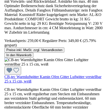
mit Vorwärts- und Rückwärtslauf. Aststärke bis max. 40 mm
Optimaler Bedienerschutz dank Sicherheitsverriegelung der
Auffangbox. Details Fangbox Füllstandsanzeige: nein Fangbox
Material: Kunststoff Räder kugelgelagert: nein Marke: AL-KO
Produktlinie: COMFORT Gewicht brutto in kg: 31 KG
Gewicht netto in kg: 29 KG Benötigte Netzspannung V: 230 V
max. Astdurchmesser in cm: 4 CM Motorleistung in Watt: 2800
W Zubehör im Lieferumfang
Verkaufspreis:
259,00 €
Regulärer Preis:
349,00 €
(25.79%
gespart)
Preise inkl. MwSt. zzgl. Versandkosten
In den Warenkorb
CB-tec Warmluftgitter Kamin Ofen Gitter Luftgitter verstellbar
25 x 15 cm, weiß
CB-tec Warmluftgitter Kamin Ofen Gitter Luftgitter verstellbar
25 x 15 cm, weiß regulierbar zum Stecken mit Einbaurahmen
aus verzinktem Stahl gefertigt und einbrennlackiert. 60 mm
breiter verzinkter Einbaurahmen. Temperaturbeständige,
einbrennlackierte Oberfläche 60 mm breiter verzinkter