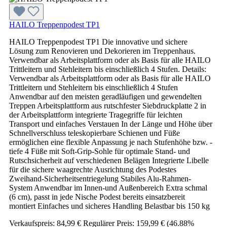
HAILO Treppenpodest TP1
HAILO Treppenpodest TP1 Die innovative und sichere
Lösung zum Renovieren und Dekorieren im Treppenhaus.
Verwendbar als Arbeitsplattform oder als Basis für alle HAILO
Trittleitern und Stehleitern bis einschließlich 4 Stufen. Details:
Verwendbar als Arbeitsplattform oder als Basis für alle HAILO
Trittleitern und Stehleitern bis einschließlich 4 Stufen
Anwendbar auf den meisten geradläufigen und gewendelten
Treppen Arbeitsplattform aus rutschfester Siebdruckplatte 2 in
der Arbeitsplattform integrierte Tragegriffe für leichten
Transport und einfaches Verstauen In der Länge und Höhe über
Schnellverschluss teleskopierbare Schienen und Füße
ermöglichen eine flexible Anpassung je nach Stufenhöhe bzw. -
tiefe 4 Füße mit Soft-Grip-Sohle für optimale Stand- und
Rutschsicherheit auf verschiedenen Belägen Integrierte Libelle
für die sichere waagrechte Ausrichtung des Podestes
Zweihand-Sicherheitsentriegelung Stabiles Alu-Rahmen-
System Anwendbar im Innen-und Außenbereich Extra schmal
(6 cm), passt in jede Nische Podest bereits einsatzbereit
montiert Einfaches und sicheres Handling Belastbar bis 150 kg
Verkaufspreis:
84,99 €
Regulärer Preis:
159,99 €
(46.88%