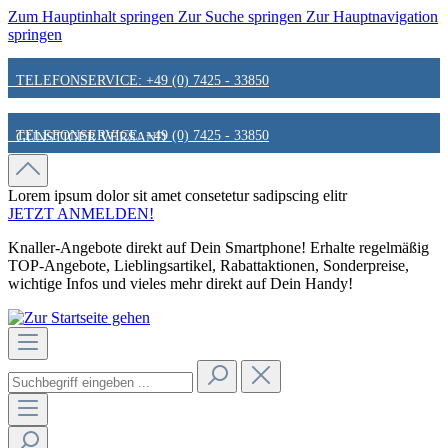
Zum Hauptinhalt springen
Zur Suche springen
Zur Hauptnavigation
springen
TELEFONSERVICE: +49 (0) 7425 - 33850
TELEFONSERVICE: +49 (0) 7425 - 33850
GÜNSTIGER VERSAND
GÜNSTIGER VERSAND
FAIR & KUNDENORIENTIERT
Lorem ipsum dolor sit amet
consetetur sadipscing elitr
JETZT ANMELDEN!
Knaller-Angebote direkt auf Dein Smartphone! Erhalte regelmäßig
FAIR & KUNDENORIENTIERT
HINWEIS ZU STATIONÄREN PREISEN
TOP-Angebote, Lieblingsartikel, Rabattaktionen, Sonderpreise,
wichtige Infos und vieles mehr direkt auf Dein Handy!
HINWEIS ZU STATIONÄREN PREISEN