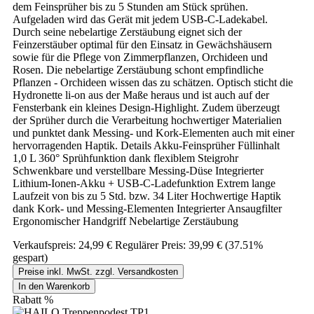
dem Feinsprüher bis zu 5 Stunden am Stück sprühen.
Aufgeladen wird das Gerät mit jedem USB-C-Ladekabel.
Durch seine nebelartige Zerstäubung eignet sich der
Feinzerstäuber optimal für den Einsatz in Gewächshäusern
sowie für die Pflege von Zimmerpflanzen, Orchideen und
Rosen. Die nebelartige Zerstäubung schont empfindliche
Pflanzen - Orchideen wissen das zu schätzen. Optisch sticht die
Hydronette li-on aus der Maße heraus und ist auch auf der
Fensterbank ein kleines Design-Highlight. Zudem überzeugt
der Sprüher durch die Verarbeitung hochwertiger Materialien
und punktet dank Messing- und Kork-Elementen auch mit einer
hervorragenden Haptik. Details Akku-Feinsprüher Füllinhalt
1,0 L 360° Sprühfunktion dank flexiblem Steigrohr
Schwenkbare und verstellbare Messing-Düse Integrierter
Lithium-Ionen-Akku + USB-C-Ladefunktion Extrem lange
Laufzeit von bis zu 5 Std. bzw. 34 Liter Hochwertige Haptik
dank Kork- und Messing-Elementen Integrierter Ansaugfilter
Ergonomischer Handgriff Nebelartige Zerstäubung
Verkaufspreis:
24,99 €
Regulärer Preis:
39,99 €
(37.51%
gespart)
Preise inkl. MwSt. zzgl. Versandkosten
In den Warenkorb
Rabatt
%