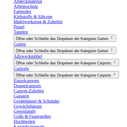
Abdeckmaterial
Arbeitsschutz
Farbroller
Klebstoffe & Silicone
Malerwerkzeug & Zubehör
Pinsel
Tapeten
Öffne oder Schließe das Dropdown der Kategorie Garten
Garten
Öffne oder Schließe das Dropdown der Kategorie Garten
Allzweckmöbel
Öffne oder Schließe das Dropdown der Kategorie Carports
Carports
Öffne oder Schließe das Dropdown der Kategorie Carports
Einzelcarports
Doppelcarports
Carport-Zubehör
Garagen
Gerätehäuser & Schränke
Gewächshäuser
Greenfamily
Grills & Feuerstellen
Hochbeeten
Kaminholzregale