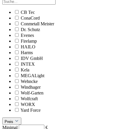
CB Tec
ConaCord
Conmetall Meister
Dr. Schutz
Evenes
Firelamp
HAILO
Harms
IDV GmbH
INTEX
Kela
MEGALight
Wehncke
Windhager
Wolf-Garten
Wolfcraft
WORX
Yard Force
Preis
Minimal
€