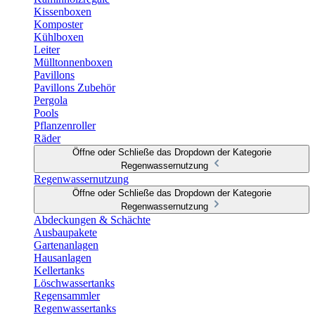
Kissenboxen
Komposter
Kühlboxen
Leiter
Mülltonnenboxen
Pavillons
Pavillons Zubehör
Pergola
Pools
Pflanzenroller
Räder
Öffne oder Schließe das Dropdown der Kategorie
Regenwassernutzung
Regenwassernutzung
Öffne oder Schließe das Dropdown der Kategorie
Regenwassernutzung
Abdeckungen & Schächte
Ausbaupakete
Gartenanlagen
Hausanlagen
Kellertanks
Löschwassertanks
Regensammler
Regenwassertanks