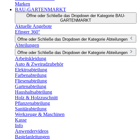
Marken
BAU-GARTENMARKT
Öffne oder Schließe das Dropdown der Kategorie BAU-
GARTENMARKT
Aktuelle Angebote
Efinger 360°
Öffne oder Schließe das Dropdown der Kategorie Abteilungen
Abteilungen
Öffne oder Schließe das Dropdown der Kategorie Abteilungen
Arbeitskleidung
Auto & Zweiradzubehör
Elektroabteilung
Farbenabteilung
Fliesenabteilung
Gartenabteilung
Haushaltsabteilung
Holz & Holzzuschnitt
Pflanzenabteilung
Sanitärabteilung
Werkzeuge & Maschinen
Kasse
Info
Anwendervideos
Bastelanleitungen