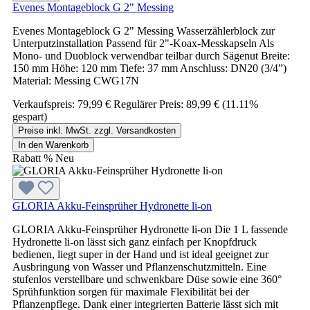
Evenes Montageblock G 2" Messing
Evenes Montageblock G 2" Messing Wasserzählerblock zur
Unterputzinstallation Passend für 2"-Koax-Messkapseln Als
Mono- und Duoblock verwendbar teilbar durch Sägenut Breite:
150 mm Höhe: 120 mm Tiefe: 37 mm Anschluss: DN20 (3/4”)
Material: Messing CWG17N
Verkaufspreis:
79,99 €
Regulärer Preis:
89,99 €
(11.11%
gespart)
Preise inkl. MwSt. zzgl. Versandkosten
In den Warenkorb
Rabatt
%
Neu
GLORIA Akku-Feinsprüher Hydronette li-on
GLORIA Akku-Feinsprüher Hydronette li-on Die 1 L fassende
Hydronette li-on lässt sich ganz einfach per Knopfdruck
bedienen, liegt super in der Hand und ist ideal geeignet zur
Ausbringung von Wasser und Pflanzenschutzmitteln. Eine
stufenlos verstellbare und schwenkbare Düse sowie eine 360°
Sprühfunktion sorgen für maximale Flexibilität bei der
Pflanzenpflege. Dank einer integrierten Batterie lässt sich mit