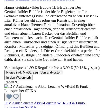
Harms Getränkekühler Bubble 1L Blau/Silber Der
Getränkekühler Bubble ist der ideale Begleiter, um Ihre
Getränke unterwegs kühl und erfrischend zu halten. Dieser 1-
Liter-Kühler besteht aus robustem Kunststoff in einer
attraktiven blau-silbernen Farbkombination. Er verfügt über
einen praktischen Trageriemen, der den Transport erleichtert,
und einen abnehmbaren Deckel, der das Befüllen und
Entleeren mühelos macht. Der Getränkekühler Bubble enthält
auch einen Trinkbecher und einen Ausgießer für zusätzlichen
Komfort. Mit seiner großzügigen Öffnung ist das Befüllen und
Reinigen ein Kinderspiel. Dieser Getränkekühler ist perfekt für
Picknicks, Ausflüge und andere Outdoor-Aktivitäten und sorgt
dafür, dass Sie stets kalte Getränke zur Hand haben.
Verkaufspreis:
1,99 €
Regulärer Preis:
3,99 €
(50.13% gespart)
Preise inkl. MwSt. zzgl. Versandkosten
In den Warenkorb
Rabatt
%
IDV Außenleuchte Akku-Leuchte W+RGB & Funk-
Lautsprecher SPIKA