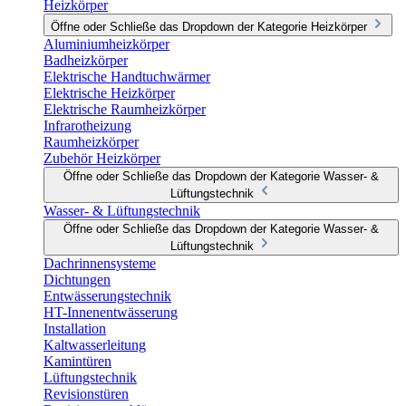
Heizkörper
Öffne oder Schließe das Dropdown der Kategorie Heizkörper
Aluminiumheizkörper
Badheizkörper
Elektrische Handtuchwärmer
Elektrische Heizkörper
Elektrische Raumheizkörper
Infrarotheizung
Raumheizkörper
Zubehör Heizkörper
Öffne oder Schließe das Dropdown der Kategorie Wasser- &
Lüftungstechnik
Wasser- & Lüftungstechnik
Öffne oder Schließe das Dropdown der Kategorie Wasser- &
Lüftungstechnik
Dachrinnensysteme
Dichtungen
Entwässerungstechnik
HT-Innenentwässerung
Installation
Kaltwasserleitung
Kamintüren
Lüftungstechnik
Revisionstüren