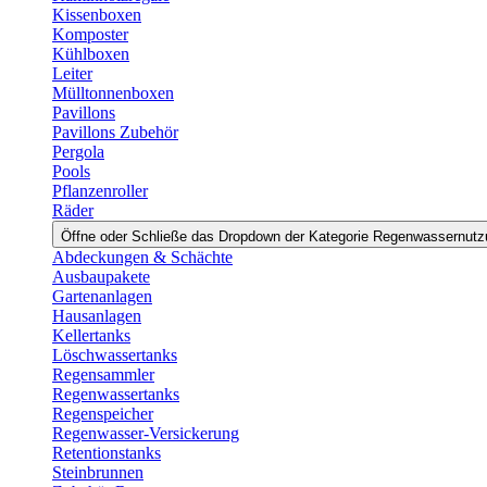
Kissenboxen
Komposter
Kühlboxen
Leiter
Mülltonnenboxen
Pavillons
Pavillons Zubehör
Pergola
Pools
Pflanzenroller
Räder
Öffne oder Schließe das Dropdown der Kategorie Regenwassernut
Abdeckungen & Schächte
Ausbaupakete
Gartenanlagen
Hausanlagen
Kellertanks
Löschwassertanks
Regensammler
Regenwassertanks
Regenspeicher
Regenwasser-Versickerung
Retentionstanks
Steinbrunnen