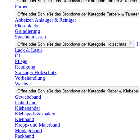
Öffne oder Schließe das Dropdown der Kategorie Farben & Tapeten
Farben
Öffne oder Schließe das Dropdown der Kategorie Farben- & Tapete
Abbeizer, Anlauger & Reiniger
Fliesenkleber
Grundierung
Spachtelmassen
H
Öffne oder Schließe das Dropdown der Kategorie Holzschutz
Lack & Lasur
Öl
Pflege
Reinigung
Sonstiger Holzschutz
Vorbehandlung
Wachs
Öffne oder Schließe das Dropdown der Kategorie Kleber & Klebebä
Gewebeband
Isolierband
Klebebänder
Klebepads & -haken
Klettband
Krepp- und Malerband
Montageband
Packband