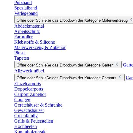
Putzband
Spezialband
Verlegeband
Öffne oder Schließe das Dropdown der Kategorie Malerwerkzeug
Abdeckmaterial
Arbeitsschutz
Farbroller
Klebstoffe & Silicone
Malerwerkzeug & Zubehör
Pinsel
Tapeten
Gart
Öffne oder Schließe das Dropdown der Kategorie Garten
Allzweckmöbel
Car
Öffne oder Schließe das Dropdown der Kategorie Carports
Einzelcarports
Doppelcarports
Carport-Zubehör
Garagen
Gerätehäuser & Schränke
Gewächshäuser
Greenfamily
Grills & Feuerstellen
Hochbeeten
Kaminholzregale