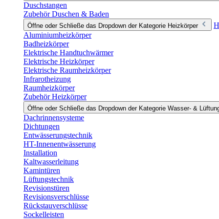
Duschstangen
Zubehör Duschen & Baden
H
Öffne oder Schließe das Dropdown der Kategorie Heizkörper
Aluminiumheizkörper
Badheizkörper
Elektrische Handtuchwärmer
Elektrische Heizkörper
Elektrische Raumheizkörper
Infrarotheizung
Raumheizkörper
Zubehör Heizkörper
Öffne oder Schließe das Dropdown der Kategorie Wasser- & Lüftun
Dachrinnensysteme
Dichtungen
Entwässerungstechnik
HT-Innenentwässerung
Installation
Kaltwasserleitung
Kamintüren
Lüftungstechnik
Revisionstüren
Revisionsverschlüsse
Rückstauverschlüsse
Sockelleisten