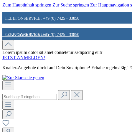
Zum Hauptinhalt springen
Zur Suche springen
Zur Hauptnavigation 
TELEFONSERVICE: +49 (0) 7425 - 33850
TELEFONSERVICE: +49 (0) 7425 - 33850
GÜNSTIGER VERSAND
GÜNSTIGER VERSAND
FAIR & KUNDENORIENTIERT
Lorem ipsum dolor sit amet
consetetur sadipscing elitr
JETZT ANMELDEN!
Knaller-Angebote direkt auf Dein Smartphone! Erhalte regelmäßig TOP
FAIR & KUNDENORIENTIERT
HINWEIS ZU STATIONÄREN PREISEN
HINWEIS ZU STATIONÄREN PREISEN