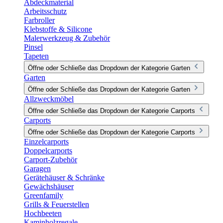
Abdeckmaterial
Arbeitsschutz
Farbroller
Klebstoffe & Silicone
Malerwerkzeug & Zubehör
Pinsel
Tapeten
Öffne oder Schließe das Dropdown der Kategorie Garten
Garten
Öffne oder Schließe das Dropdown der Kategorie Garten
Allzweckmöbel
Öffne oder Schließe das Dropdown der Kategorie Carports
Carports
Öffne oder Schließe das Dropdown der Kategorie Carports
Einzelcarports
Doppelcarports
Carport-Zubehör
Garagen
Gerätehäuser & Schränke
Gewächshäuser
Greenfamily
Grills & Feuerstellen
Hochbeeten
Kaminholzregale