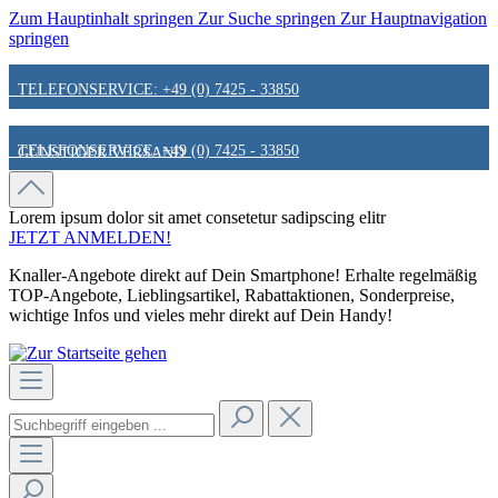
Zum Hauptinhalt springen
Zur Suche springen
Zur Hauptnavigation
springen
TELEFONSERVICE: +49 (0) 7425 - 33850
TELEFONSERVICE: +49 (0) 7425 - 33850
GÜNSTIGER VERSAND
GÜNSTIGER VERSAND
FAIR & KUNDENORIENTIERT
Lorem ipsum dolor sit amet
consetetur sadipscing elitr
JETZT ANMELDEN!
Knaller-Angebote direkt auf Dein Smartphone! Erhalte regelmäßig
FAIR & KUNDENORIENTIERT
HINWEIS ZU STATIONÄREN PREISEN
TOP-Angebote, Lieblingsartikel, Rabattaktionen, Sonderpreise,
wichtige Infos und vieles mehr direkt auf Dein Handy!
HINWEIS ZU STATIONÄREN PREISEN