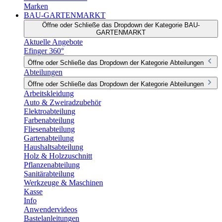
Marken
BAU-GARTENMARKT
Öffne oder Schließe das Dropdown der Kategorie BAU-
GARTENMARKT
Aktuelle Angebote
Efinger 360°
Öffne oder Schließe das Dropdown der Kategorie Abteilungen
Abteilungen
Öffne oder Schließe das Dropdown der Kategorie Abteilungen
Arbeitskleidung
Auto & Zweiradzubehör
Elektroabteilung
Farbenabteilung
Fliesenabteilung
Gartenabteilung
Haushaltsabteilung
Holz & Holzzuschnitt
Pflanzenabteilung
Sanitärabteilung
Werkzeuge & Maschinen
Kasse
Info
Anwendervideos
Bastelanleitungen