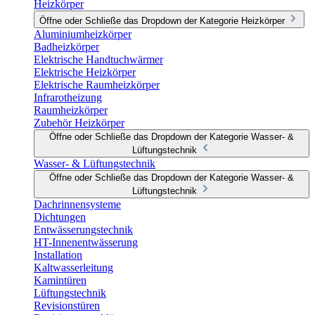
Heizkörper
Öffne oder Schließe das Dropdown der Kategorie Heizkörper
Aluminiumheizkörper
Badheizkörper
Elektrische Handtuchwärmer
Elektrische Heizkörper
Elektrische Raumheizkörper
Infrarotheizung
Raumheizkörper
Zubehör Heizkörper
Öffne oder Schließe das Dropdown der Kategorie Wasser- &
Lüftungstechnik
Wasser- & Lüftungstechnik
Öffne oder Schließe das Dropdown der Kategorie Wasser- &
Lüftungstechnik
Dachrinnensysteme
Dichtungen
Entwässerungstechnik
HT-Innenentwässerung
Installation
Kaltwasserleitung
Kamintüren
Lüftungstechnik
Revisionstüren