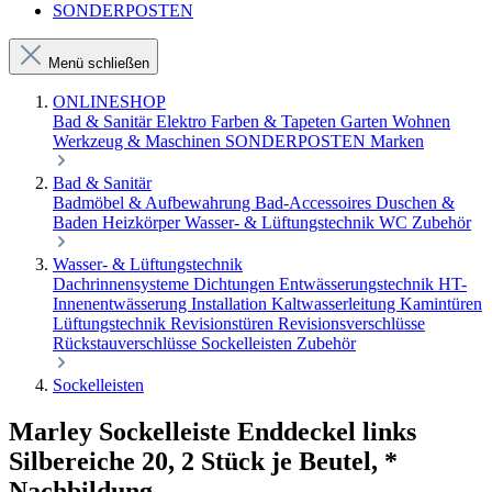
SONDERPOSTEN
Menü schließen
ONLINESHOP
Bad & Sanitär
Elektro
Farben & Tapeten
Garten
Wohnen
Werkzeug & Maschinen
SONDERPOSTEN
Marken
Bad & Sanitär
Badmöbel & Aufbewahrung
Bad-Accessoires
Duschen &
Baden
Heizkörper
Wasser- & Lüftungstechnik
WC Zubehör
Wasser- & Lüftungstechnik
Dachrinnensysteme
Dichtungen
Entwässerungstechnik
HT-
Innenentwässerung
Installation
Kaltwasserleitung
Kamintüren
Lüftungstechnik
Revisionstüren
Revisionsverschlüsse
Rückstauverschlüsse
Sockelleisten
Zubehör
Sockelleisten
Marley Sockelleiste Enddeckel links
Silbereiche 20, 2 Stück je Beutel, *
Nachbildung