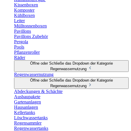
Kissenboxen
Komposter
Kühlboxen
Leiter
Mülltonnenboxen
Pavillons
Pavillons Zubehör
Pergola
Pools
Pflanzenroller
Räder
Öffne oder Schließe das Dropdown der Kategorie
Regenwassernutzung
Regenwassernutzung
Öffne oder Schließe das Dropdown der Kategorie
Regenwassernutzung
Abdeckungen & Schächte
Ausbaupakete
Gartenanlagen
Hausanlagen
Kellertanks
Löschwassertanks
Regensammler
Regenwassertanks