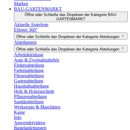
Marken
BAU-GARTENMARKT
Öffne oder Schließe das Dropdown der Kategorie BAU-
GARTENMARKT
Aktuelle Angebote
Efinger 360°
Öffne oder Schließe das Dropdown der Kategorie Abteilungen
Abteilungen
Öffne oder Schließe das Dropdown der Kategorie Abteilungen
Arbeitskleidung
Auto & Zweiradzubehör
Elektroabteilung
Farbenabteilung
Fliesenabteilung
Gartenabteilung
Haushaltsabteilung
Holz & Holzzuschnitt
Pflanzenabteilung
Sanitärabteilung
Werkzeuge & Maschinen
Kasse
Info
Anwendervideos
Bastelanleitungen