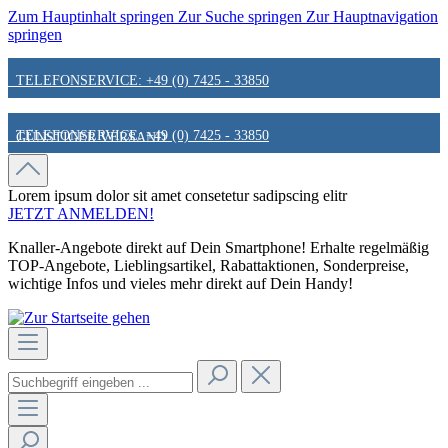
Zum Hauptinhalt springen
Zur Suche springen
Zur Hauptnavigation
springen
TELEFONSERVICE: +49 (0) 7425 - 33850
TELEFONSERVICE: +49 (0) 7425 - 33850
GÜNSTIGER VERSAND
GÜNSTIGER VERSAND
FAIR & KUNDENORIENTIERT
Lorem ipsum dolor sit amet
consetetur sadipscing elitr
JETZT ANMELDEN!
Knaller-Angebote direkt auf Dein Smartphone! Erhalte regelmäßig
FAIR & KUNDENORIENTIERT
HINWEIS ZU STATIONÄREN PREISEN
TOP-Angebote, Lieblingsartikel, Rabattaktionen, Sonderpreise,
wichtige Infos und vieles mehr direkt auf Dein Handy!
HINWEIS ZU STATIONÄREN PREISEN