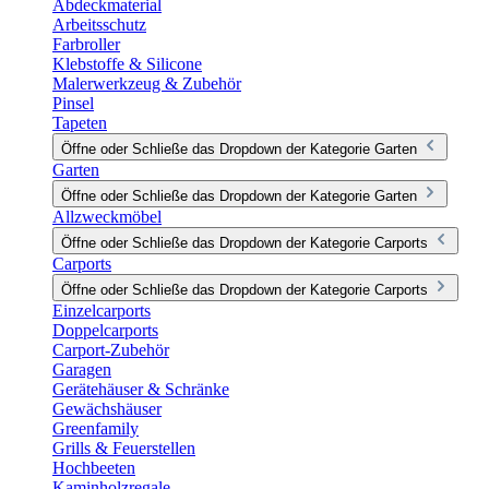
Abdeckmaterial
Arbeitsschutz
Farbroller
Klebstoffe & Silicone
Malerwerkzeug & Zubehör
Pinsel
Tapeten
Öffne oder Schließe das Dropdown der Kategorie Garten
Garten
Öffne oder Schließe das Dropdown der Kategorie Garten
Allzweckmöbel
Öffne oder Schließe das Dropdown der Kategorie Carports
Carports
Öffne oder Schließe das Dropdown der Kategorie Carports
Einzelcarports
Doppelcarports
Carport-Zubehör
Garagen
Gerätehäuser & Schränke
Gewächshäuser
Greenfamily
Grills & Feuerstellen
Hochbeeten
Kaminholzregale