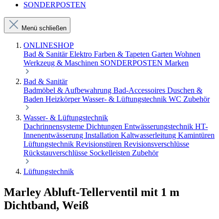
SONDERPOSTEN
Menü schließen
ONLINESHOP
Bad & Sanitär
Elektro
Farben & Tapeten
Garten
Wohnen
Werkzeug & Maschinen
SONDERPOSTEN
Marken
Bad & Sanitär
Badmöbel & Aufbewahrung
Bad-Accessoires
Duschen &
Baden
Heizkörper
Wasser- & Lüftungstechnik
WC Zubehör
Wasser- & Lüftungstechnik
Dachrinnensysteme
Dichtungen
Entwässerungstechnik
HT-
Innenentwässerung
Installation
Kaltwasserleitung
Kamintüren
Lüftungstechnik
Revisionstüren
Revisionsverschlüsse
Rückstauverschlüsse
Sockelleisten
Zubehör
Lüftungstechnik
Marley Abluft-Tellerventil mit 1 m
Dichtband, Weiß