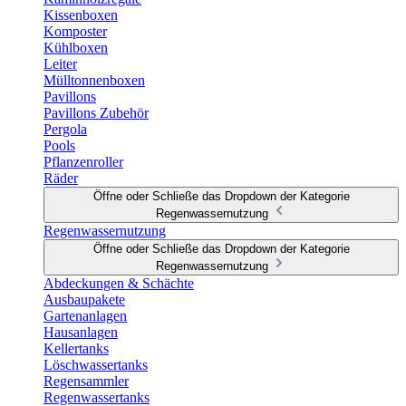
Kissenboxen
Komposter
Kühlboxen
Leiter
Mülltonnenboxen
Pavillons
Pavillons Zubehör
Pergola
Pools
Pflanzenroller
Räder
Öffne oder Schließe das Dropdown der Kategorie
Regenwassernutzung
Regenwassernutzung
Öffne oder Schließe das Dropdown der Kategorie
Regenwassernutzung
Abdeckungen & Schächte
Ausbaupakete
Gartenanlagen
Hausanlagen
Kellertanks
Löschwassertanks
Regensammler
Regenwassertanks