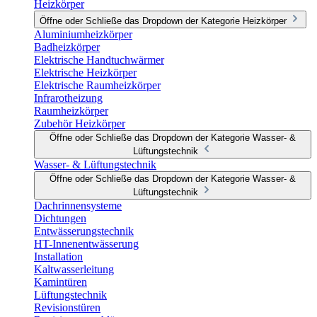
Heizkörper
Öffne oder Schließe das Dropdown der Kategorie Heizkörper
Aluminiumheizkörper
Badheizkörper
Elektrische Handtuchwärmer
Elektrische Heizkörper
Elektrische Raumheizkörper
Infrarotheizung
Raumheizkörper
Zubehör Heizkörper
Öffne oder Schließe das Dropdown der Kategorie Wasser- &
Lüftungstechnik
Wasser- & Lüftungstechnik
Öffne oder Schließe das Dropdown der Kategorie Wasser- &
Lüftungstechnik
Dachrinnensysteme
Dichtungen
Entwässerungstechnik
HT-Innenentwässerung
Installation
Kaltwasserleitung
Kamintüren
Lüftungstechnik
Revisionstüren