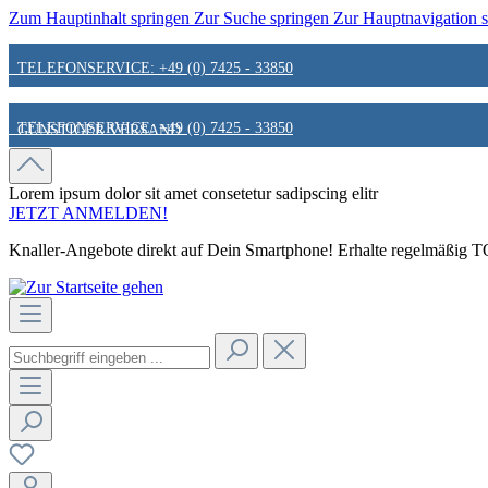
Zum Hauptinhalt springen
Zur Suche springen
Zur Hauptnavigation 
TELEFONSERVICE: +49 (0) 7425 - 33850
TELEFONSERVICE: +49 (0) 7425 - 33850
GÜNSTIGER VERSAND
GÜNSTIGER VERSAND
FAIR & KUNDENORIENTIERT
Lorem ipsum dolor sit amet
consetetur sadipscing elitr
JETZT ANMELDEN!
Knaller-Angebote direkt auf Dein Smartphone! Erhalte regelmäßig TOP
FAIR & KUNDENORIENTIERT
HINWEIS ZU STATIONÄREN PREISEN
HINWEIS ZU STATIONÄREN PREISEN