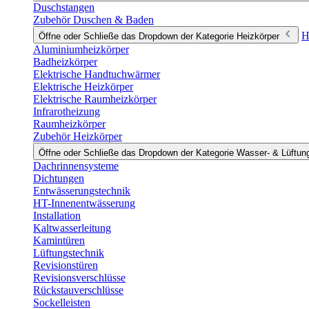
Duschstangen
Zubehör Duschen & Baden
H
Öffne oder Schließe das Dropdown der Kategorie Heizkörper
Aluminiumheizkörper
Badheizkörper
Elektrische Handtuchwärmer
Elektrische Heizkörper
Elektrische Raumheizkörper
Infrarotheizung
Raumheizkörper
Zubehör Heizkörper
Öffne oder Schließe das Dropdown der Kategorie Wasser- & Lüftun
Dachrinnensysteme
Dichtungen
Entwässerungstechnik
HT-Innenentwässerung
Installation
Kaltwasserleitung
Kamintüren
Lüftungstechnik
Revisionstüren
Revisionsverschlüsse
Rückstauverschlüsse
Sockelleisten