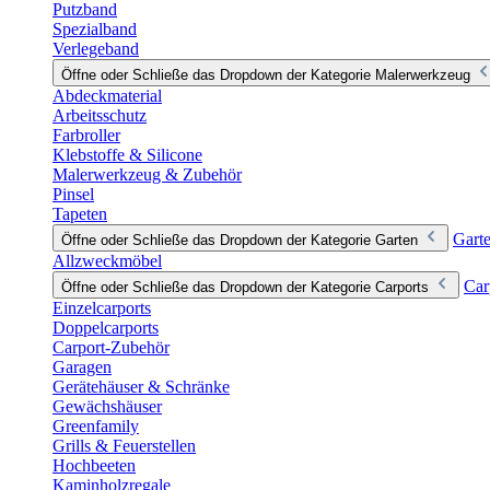
Putzband
Spezialband
Verlegeband
Öffne oder Schließe das Dropdown der Kategorie Malerwerkzeug
Abdeckmaterial
Arbeitsschutz
Farbroller
Klebstoffe & Silicone
Malerwerkzeug & Zubehör
Pinsel
Tapeten
Gart
Öffne oder Schließe das Dropdown der Kategorie Garten
Allzweckmöbel
Car
Öffne oder Schließe das Dropdown der Kategorie Carports
Einzelcarports
Doppelcarports
Carport-Zubehör
Garagen
Gerätehäuser & Schränke
Gewächshäuser
Greenfamily
Grills & Feuerstellen
Hochbeeten
Kaminholzregale