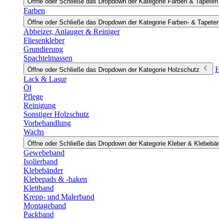
Öffne oder Schließe das Dropdown der Kategorie Farben & Tapeten
Farben
Öffne oder Schließe das Dropdown der Kategorie Farben- & Tapete
Abbeizer, Anlauger & Reiniger
Fliesenkleber
Grundierung
Spachtelmassen
H
Öffne oder Schließe das Dropdown der Kategorie Holzschutz
Lack & Lasur
Öl
Pflege
Reinigung
Sonstiger Holzschutz
Vorbehandlung
Wachs
Öffne oder Schließe das Dropdown der Kategorie Kleber & Klebebä
Gewebeband
Isolierband
Klebebänder
Klebepads & -haken
Klettband
Krepp- und Malerband
Montageband
Packband