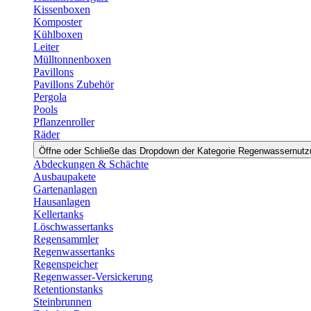
Kissenboxen
Komposter
Kühlboxen
Leiter
Mülltonnenboxen
Pavillons
Pavillons Zubehör
Pergola
Pools
Pflanzenroller
Räder
Öffne oder Schließe das Dropdown der Kategorie Regenwassernut
Abdeckungen & Schächte
Ausbaupakete
Gartenanlagen
Hausanlagen
Kellertanks
Löschwassertanks
Regensammler
Regenwassertanks
Regenspeicher
Regenwasser-Versickerung
Retentionstanks
Steinbrunnen