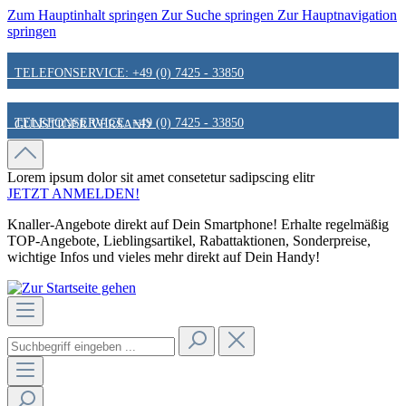
Zum Hauptinhalt springen
Zur Suche springen
Zur Hauptnavigation
springen
TELEFONSERVICE: +49 (0) 7425 - 33850
TELEFONSERVICE: +49 (0) 7425 - 33850
GÜNSTIGER VERSAND
GÜNSTIGER VERSAND
FAIR & KUNDENORIENTIERT
Lorem ipsum dolor sit amet
consetetur sadipscing elitr
JETZT ANMELDEN!
Knaller-Angebote direkt auf Dein Smartphone! Erhalte regelmäßig
FAIR & KUNDENORIENTIERT
HINWEIS ZU STATIONÄREN PREISEN
TOP-Angebote, Lieblingsartikel, Rabattaktionen, Sonderpreise,
wichtige Infos und vieles mehr direkt auf Dein Handy!
HINWEIS ZU STATIONÄREN PREISEN