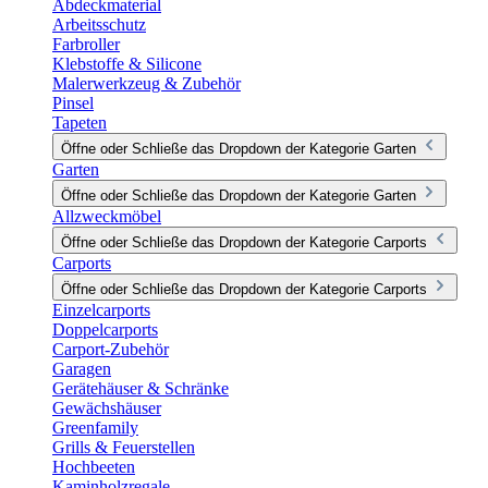
Abdeckmaterial
Arbeitsschutz
Farbroller
Klebstoffe & Silicone
Malerwerkzeug & Zubehör
Pinsel
Tapeten
Öffne oder Schließe das Dropdown der Kategorie Garten
Garten
Öffne oder Schließe das Dropdown der Kategorie Garten
Allzweckmöbel
Öffne oder Schließe das Dropdown der Kategorie Carports
Carports
Öffne oder Schließe das Dropdown der Kategorie Carports
Einzelcarports
Doppelcarports
Carport-Zubehör
Garagen
Gerätehäuser & Schränke
Gewächshäuser
Greenfamily
Grills & Feuerstellen
Hochbeeten
Kaminholzregale