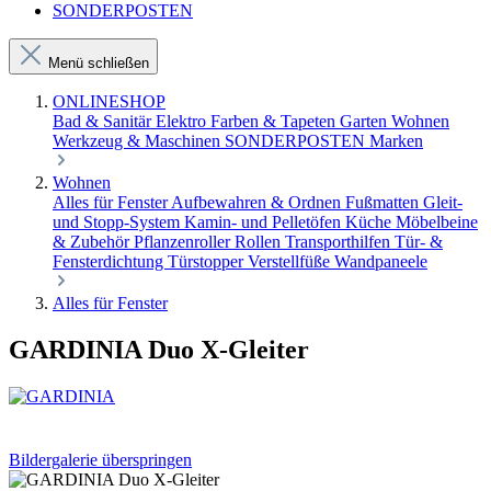
SONDERPOSTEN
Menü schließen
ONLINESHOP
Bad & Sanitär
Elektro
Farben & Tapeten
Garten
Wohnen
Werkzeug & Maschinen
SONDERPOSTEN
Marken
Wohnen
Alles für Fenster
Aufbewahren & Ordnen
Fußmatten
Gleit-
und Stopp-System
Kamin- und Pelletöfen
Küche
Möbelbeine
& Zubehör
Pflanzenroller
Rollen
Transporthilfen
Tür- &
Fensterdichtung
Türstopper
Verstellfüße
Wandpaneele
Alles für Fenster
GARDINIA Duo X-Gleiter
Bildergalerie überspringen