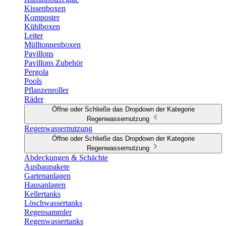
Kissenboxen
Komposter
Kühlboxen
Leiter
Mülltonnenboxen
Pavillons
Pavillons Zubehör
Pergola
Pools
Pflanzenroller
Räder
Öffne oder Schließe das Dropdown der Kategorie
Regenwassernutzung
Regenwassernutzung
Öffne oder Schließe das Dropdown der Kategorie
Regenwassernutzung
Abdeckungen & Schächte
Ausbaupakete
Gartenanlagen
Hausanlagen
Kellertanks
Löschwassertanks
Regensammler
Regenwassertanks