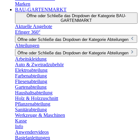
Marken
BAU-GARTENMARKT
Öffne oder Schließe das Dropdown der Kategorie BAU-
GARTENMARKT
Aktuelle Angebote
Efinger 360°
Öffne oder Schließe das Dropdown der Kategorie Abteilungen
Abteilungen
Öffne oder Schließe das Dropdown der Kategorie Abteilungen
Arbeitskleidung
Auto & Zweiradzubehör
Elektroabteilung
Farbenabteilung
Fliesenabteilung
Gartenabteilung
Haushaltsabteilung
Holz & Holzzuschnitt
Pflanzenabteilung
Sanitärabteilung
Werkzeuge & Maschinen
Kasse
Info
Anwendervideos
Bastelanleitungen