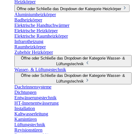
Heizkörper
Öffne oder Schließe das Dropdown der Kategorie Heizkörper
Aluminiumheizkörper
Badheizkörper
Elektrische Handtuchwärmer
Elektrische Heizkörper
Elektrische Raumheizkörper
Infrarotheizung
Raumheizkörper
Zubehör Heizkörper
Öffne oder Schließe das Dropdown der Kategorie Wasser- &
Lüftungstechnik
Wasser- & Lüftungstechnik
Öffne oder Schließe das Dropdown der Kategorie Wasser- &
Lüftungstechnik
Dachrinnensysteme
Dichtungen
Entwässerungstechnik
HT-Innenentwässerung
Installation
Kaltwasserleitung
Kamintüren
Lüftungstechnik
Revisionstüren