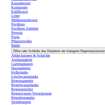
Kissenboxen
Komposter
Kühlboxen
Leiter
Mülltonnenboxen
Pavillons
Pavillons Zubehör
Pergola
Pools
Pflanzenroller
Räder
Öffne oder Schließe das Dropdown der Kategorie Regenwassernut
Abdeckungen & Schächte
Ausbaupakete
Gartenanlagen
Hausanlagen
Kellertanks
Löschwassertanks
Regensammler
Regenwassertanks
Regenspeicher
Regenwasser-Versickerung
Retentionstanks
Steinbrunnen