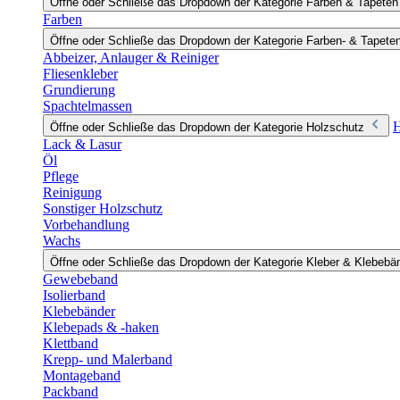
Öffne oder Schließe das Dropdown der Kategorie Farben & Tapeten
Farben
Öffne oder Schließe das Dropdown der Kategorie Farben- & Tapete
Abbeizer, Anlauger & Reiniger
Fliesenkleber
Grundierung
Spachtelmassen
H
Öffne oder Schließe das Dropdown der Kategorie Holzschutz
Lack & Lasur
Öl
Pflege
Reinigung
Sonstiger Holzschutz
Vorbehandlung
Wachs
Öffne oder Schließe das Dropdown der Kategorie Kleber & Klebebä
Gewebeband
Isolierband
Klebebänder
Klebepads & -haken
Klettband
Krepp- und Malerband
Montageband
Packband