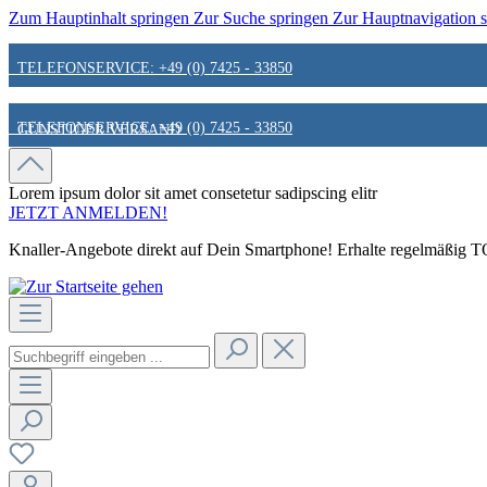
Zum Hauptinhalt springen
Zur Suche springen
Zur Hauptnavigation 
TELEFONSERVICE: +49 (0) 7425 - 33850
TELEFONSERVICE: +49 (0) 7425 - 33850
GÜNSTIGER VERSAND
GÜNSTIGER VERSAND
FAIR & KUNDENORIENTIERT
Lorem ipsum dolor sit amet
consetetur sadipscing elitr
JETZT ANMELDEN!
Knaller-Angebote direkt auf Dein Smartphone! Erhalte regelmäßig TOP
FAIR & KUNDENORIENTIERT
HINWEIS ZU STATIONÄREN PREISEN
HINWEIS ZU STATIONÄREN PREISEN