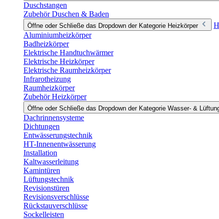
Duschstangen
Zubehör Duschen & Baden
H
Öffne oder Schließe das Dropdown der Kategorie Heizkörper
Aluminiumheizkörper
Badheizkörper
Elektrische Handtuchwärmer
Elektrische Heizkörper
Elektrische Raumheizkörper
Infrarotheizung
Raumheizkörper
Zubehör Heizkörper
Öffne oder Schließe das Dropdown der Kategorie Wasser- & Lüftun
Dachrinnensysteme
Dichtungen
Entwässerungstechnik
HT-Innenentwässerung
Installation
Kaltwasserleitung
Kamintüren
Lüftungstechnik
Revisionstüren
Revisionsverschlüsse
Rückstauverschlüsse
Sockelleisten