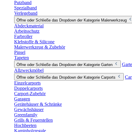
Putzband
Spezialband
Verlegeband
Öffne oder Schließe das Dropdown der Kategorie Malerwerkzeug
Abdeckmaterial
Arbeitsschutz
Farbroller
Klebstoffe & Silicone
Malerwerkzeug & Zubehör
Pinsel
Tapeten
Gart
Öffne oder Schließe das Dropdown der Kategorie Garten
Allzweckmöbel
Car
Öffne oder Schließe das Dropdown der Kategorie Carports
Einzelcarports
Doppelcarports
Carport-Zubehör
Garagen
Gerätehäuser & Schränke
Gewächshäuser
Greenfamily
Grills & Feuerstellen
Hochbeeten
Kaminholzregale