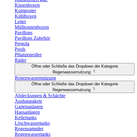
Kissenboxen
Komposter
Kühlboxen
Leiter
Mülltonnenboxen
Pavillons
Pavillons Zubehör
Pergola
Pools
Pflanzenroller
Räder
Öffne oder Schließe das Dropdown der Kategorie
Regenwassernutzung
Regenwassernutzung
Öffne oder Schließe das Dropdown der Kategorie
Regenwassernutzung
Abdeckungen & Schächte
Ausbaupakete
Gartenanlagen
Hausanlagen
Kellertanks
Löschwassertanks
Regensammler
Regenwassertanks