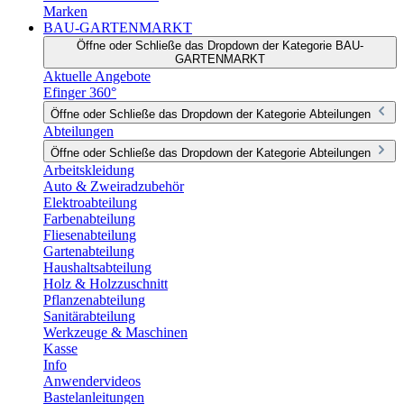
Marken
BAU-GARTENMARKT
Öffne oder Schließe das Dropdown der Kategorie BAU-
GARTENMARKT
Aktuelle Angebote
Efinger 360°
Öffne oder Schließe das Dropdown der Kategorie Abteilungen
Abteilungen
Öffne oder Schließe das Dropdown der Kategorie Abteilungen
Arbeitskleidung
Auto & Zweiradzubehör
Elektroabteilung
Farbenabteilung
Fliesenabteilung
Gartenabteilung
Haushaltsabteilung
Holz & Holzzuschnitt
Pflanzenabteilung
Sanitärabteilung
Werkzeuge & Maschinen
Kasse
Info
Anwendervideos
Bastelanleitungen