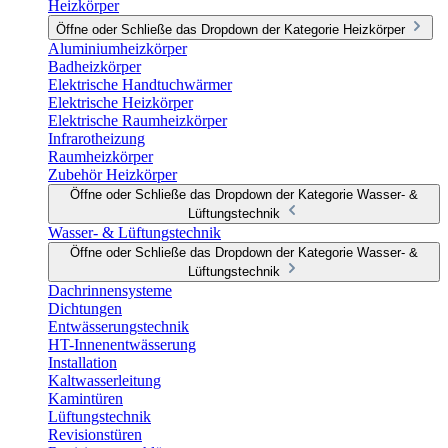
Heizkörper
Öffne oder Schließe das Dropdown der Kategorie Heizkörper
Aluminiumheizkörper
Badheizkörper
Elektrische Handtuchwärmer
Elektrische Heizkörper
Elektrische Raumheizkörper
Infrarotheizung
Raumheizkörper
Zubehör Heizkörper
Öffne oder Schließe das Dropdown der Kategorie Wasser- &
Lüftungstechnik
Wasser- & Lüftungstechnik
Öffne oder Schließe das Dropdown der Kategorie Wasser- &
Lüftungstechnik
Dachrinnensysteme
Dichtungen
Entwässerungstechnik
HT-Innenentwässerung
Installation
Kaltwasserleitung
Kamintüren
Lüftungstechnik
Revisionstüren