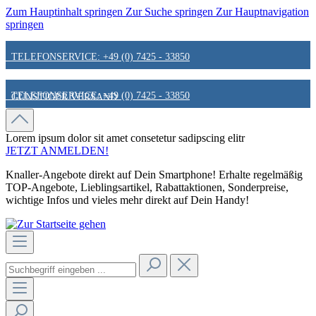
Zum Hauptinhalt springen
Zur Suche springen
Zur Hauptnavigation
springen
TELEFONSERVICE: +49 (0) 7425 - 33850
TELEFONSERVICE: +49 (0) 7425 - 33850
GÜNSTIGER VERSAND
GÜNSTIGER VERSAND
FAIR & KUNDENORIENTIERT
Lorem ipsum dolor sit amet
consetetur sadipscing elitr
JETZT ANMELDEN!
Knaller-Angebote direkt auf Dein Smartphone! Erhalte regelmäßig
FAIR & KUNDENORIENTIERT
HINWEIS ZU STATIONÄREN PREISEN
TOP-Angebote, Lieblingsartikel, Rabattaktionen, Sonderpreise,
wichtige Infos und vieles mehr direkt auf Dein Handy!
HINWEIS ZU STATIONÄREN PREISEN