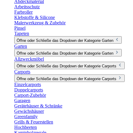
Abdeckmaterial
Arbeitsschutz
Farbroller
Klebstoffe & Silicone
Malerwerkzeug & Zubehör
Pinsel
Tapeten
Öffne oder Schließe das Dropdown der Kategorie Garten
Garten
Öffne oder Schließe das Dropdown der Kategorie Garten
Allzweckmöbel
Öffne oder Schließe das Dropdown der Kategorie Carports
Carports
Öffne oder Schließe das Dropdown der Kategorie Carports
Einzelcarports
Doppelcarports
Carport-Zubehör
Garagen
Gerätehäuser & Schränke
Gewächshäuser
Greenfamily
Grills & Feuerstellen
Hochbeeten
Kaminholzregale