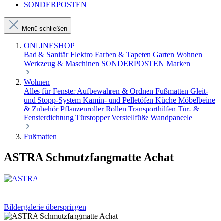
SONDERPOSTEN
Menü schließen
ONLINESHOP
Bad & Sanitär
Elektro
Farben & Tapeten
Garten
Wohnen
Werkzeug & Maschinen
SONDERPOSTEN
Marken
Wohnen
Alles für Fenster
Aufbewahren & Ordnen
Fußmatten
Gleit-
und Stopp-System
Kamin- und Pelletöfen
Küche
Möbelbeine
& Zubehör
Pflanzenroller
Rollen
Transporthilfen
Tür- &
Fensterdichtung
Türstopper
Verstellfüße
Wandpaneele
Fußmatten
ASTRA Schmutzfangmatte Achat
Bildergalerie überspringen