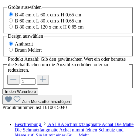
Größe
auswählen
B 40 cm x L 60 x cm x H 0,65 cm
B 60 cm x L 80 x cm x H 0,65 cm
B 80 cm x L 120 x cm x H 0,65 cm
Design
auswählen
Anthrazit
Braun Meliert
Produkt Anzahl: Gib den gewünschten Wert ein oder benutze
die Schaltflächen um die Anzahl zu erhöhen oder zu
reduzieren.
In den Warenkorb
Zum Merkzettel hinzufügen
Produktnummer:
ast-1610015040
Beschreibung
ASTRA Schmutzfangmatte Achat Die Matte
Die Schmutzfangmatte Achat nimmt feinen Schmutz und
Nässe auf. Sie ist mit einer Gu…
Mehr