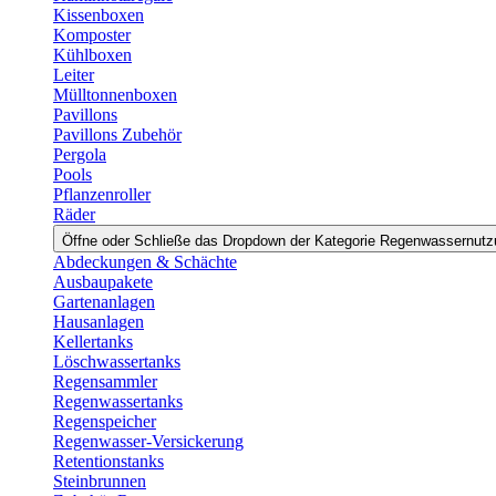
Kissenboxen
Komposter
Kühlboxen
Leiter
Mülltonnenboxen
Pavillons
Pavillons Zubehör
Pergola
Pools
Pflanzenroller
Räder
Öffne oder Schließe das Dropdown der Kategorie Regenwassernut
Abdeckungen & Schächte
Ausbaupakete
Gartenanlagen
Hausanlagen
Kellertanks
Löschwassertanks
Regensammler
Regenwassertanks
Regenspeicher
Regenwasser-Versickerung
Retentionstanks
Steinbrunnen