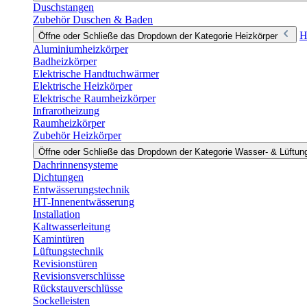
Duschstangen
Zubehör Duschen & Baden
H
Öffne oder Schließe das Dropdown der Kategorie Heizkörper
Aluminiumheizkörper
Badheizkörper
Elektrische Handtuchwärmer
Elektrische Heizkörper
Elektrische Raumheizkörper
Infrarotheizung
Raumheizkörper
Zubehör Heizkörper
Öffne oder Schließe das Dropdown der Kategorie Wasser- & Lüftun
Dachrinnensysteme
Dichtungen
Entwässerungstechnik
HT-Innenentwässerung
Installation
Kaltwasserleitung
Kamintüren
Lüftungstechnik
Revisionstüren
Revisionsverschlüsse
Rückstauverschlüsse
Sockelleisten