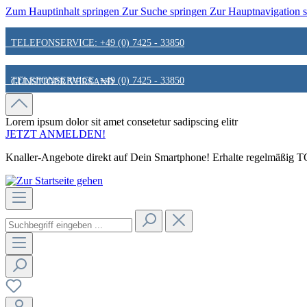
Zum Hauptinhalt springen
Zur Suche springen
Zur Hauptnavigation 
TELEFONSERVICE: +49 (0) 7425 - 33850
TELEFONSERVICE: +49 (0) 7425 - 33850
GÜNSTIGER VERSAND
GÜNSTIGER VERSAND
FAIR & KUNDENORIENTIERT
Lorem ipsum dolor sit amet
consetetur sadipscing elitr
JETZT ANMELDEN!
Knaller-Angebote direkt auf Dein Smartphone! Erhalte regelmäßig TOP
FAIR & KUNDENORIENTIERT
HINWEIS ZU STATIONÄREN PREISEN
HINWEIS ZU STATIONÄREN PREISEN