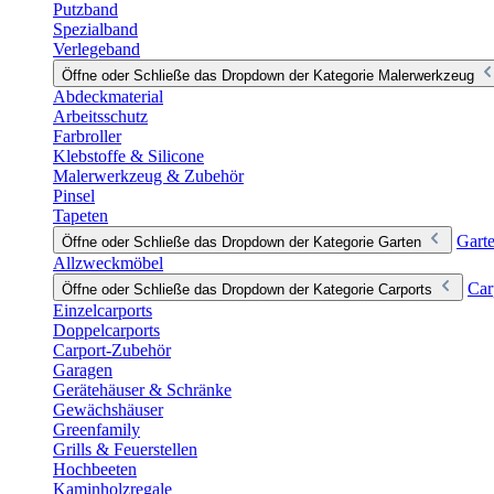
Putzband
Spezialband
Verlegeband
Öffne oder Schließe das Dropdown der Kategorie Malerwerkzeug
Abdeckmaterial
Arbeitsschutz
Farbroller
Klebstoffe & Silicone
Malerwerkzeug & Zubehör
Pinsel
Tapeten
Gart
Öffne oder Schließe das Dropdown der Kategorie Garten
Allzweckmöbel
Car
Öffne oder Schließe das Dropdown der Kategorie Carports
Einzelcarports
Doppelcarports
Carport-Zubehör
Garagen
Gerätehäuser & Schränke
Gewächshäuser
Greenfamily
Grills & Feuerstellen
Hochbeeten
Kaminholzregale