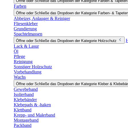
Öffne oder Schließe das Dropdown der Kategorie Farben & Tapeten
Farben
Öffne oder Schließe das Dropdown der Kategorie Farben- & Tapete
Abbeizer, Anlauger & Reiniger
Fliesenkleber
Grundierung
Spachtelmassen
H
Öffne oder Schließe das Dropdown der Kategorie Holzschutz
Lack & Lasur
Öl
Pflege
Reinigung
Sonstiger Holzschutz
Vorbehandlung
Wachs
Öffne oder Schließe das Dropdown der Kategorie Kleber & Klebebä
Gewebeband
Isolierband
Klebebänder
Klebepads & -haken
Klettband
Krepp- und Malerband
Montageband
Packband